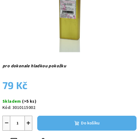
pro dokonale hladkou pokožku
79 Kč
Měrná
Skladem
(>5 ks)
cena:
Kód:
3010115002
−
+
Do košíku