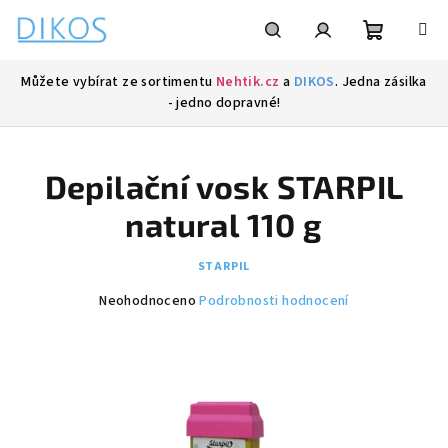
Přejít
na
obsah
Nákupní
Hledat
Přihlášení
Můžete vybírat ze sortimentu
Nehtik.cz
a
DIKOS
. Jedna zásilka
- jedno dopravné!
košík
Depilační vosk STARPIL
natural 110 g
STARPIL
Průměrné
Neohodnoceno
Podrobnosti hodnocení
hodnocení
produktu
je
0,0
z
5
hvězdiček.