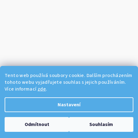
Tento web používá soubory cookie. Dalším procházením
tohoto webu vyjadřujete souhlas s jejich používáním.
Více informací
zde
.
Sledovat na Instagramu
Nastavení
Copyright 2026
Dikos Kosmetika
. Všechna práva vyhrazena.
Odmítnout
Souhlasím
Vytvořil Shoptet