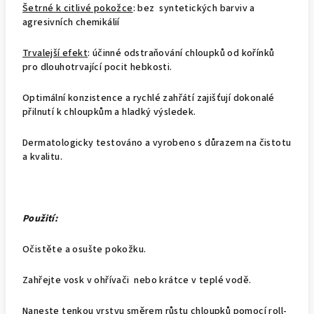
Šetrné k citlivé pokožce
: bez syntetických barviv a
agresivních chemikálií
Trvalejší efekt
: účinné odstraňování chloupků od kořínků
pro dlouhotrvající pocit hebkosti.
Optimální konzistence a rychlé zahřátí zajišťují dokonalé
přilnutí k chloupkům a hladký výsledek.
Dermatologicky testováno a vyrobeno s důrazem na čistotu
a kvalitu.
Použití:
Očistěte a osušte pokožku.
Zahřejte vosk v ohřívači nebo krátce v teplé vodě.
Naneste tenkou vrstvu směrem růstu chloupků pomocí roll-