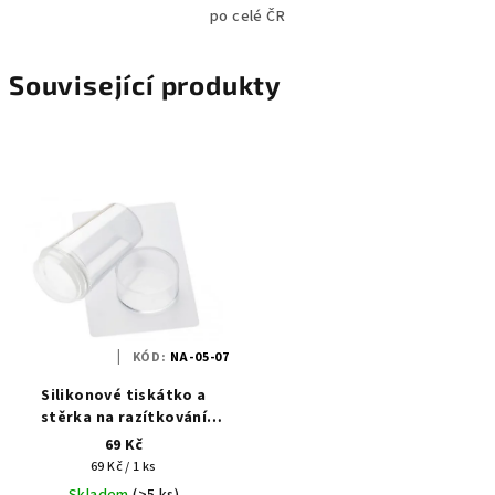
po celé ČR
Související produkty
KÓD:
NA-05-07
Silikonové tiskátko a
stěrka na razítkování
nehtů čiré
69 Kč
Měrná
69 Kč / 1 ks
cena:
Skladem
(>5 ks)