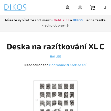
Přejít
na
obsah
Nákupní
Hledat
Přihlášení
Můžete vybírat ze sortimentu
Nehtik.cz
a
DIKOS
. Jedna zásilka
- jedno dopravné!
košík
Deska na razítkování XL C
NAILEE
Průměrné
Neohodnoceno
Podrobnosti hodnocení
hodnocení
produktu
je
0,0
z
5
hvězdiček.