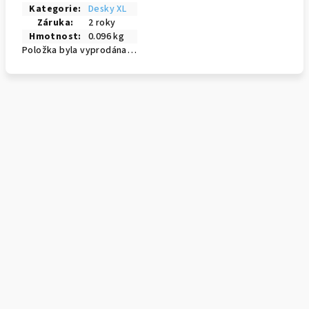
Kategorie
:
Desky XL
Záruka
:
2 roky
Hmotnost
:
0.096 kg
Položka byla vyprodána…
Přidat hodnocení
Buďte první, kdo napíše příspěvek k této položce.
Přidat komentář