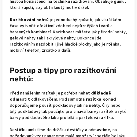
hustou konzistencí na techniku razítkování. Obsahuje gumu,
která zajistí, aby obtisknutý motiv držel.
Razítkování nehtů
je jednoduchý způsob, jak v krátkém
čase vytvořit efektivní zdobení nejrůznějších tvarů a
barevných kombinací. Razítkovat můžete jak přírodní nehty,
gelové nehty tak i akrylové nehty. Dokonce jde
razítkováním nazdobit i jiné hladké plochy jako je rtěnka,
mobilní telefon, zrcátko a další.
Postup a tipy
pro razítkování
nehtů:
Před nanášením razítek je potřeba nehet
důkladně
odmastit
odlakovačem. Pod samotná
razítka Konad
doporučujeme použít podkladový lak na nehty. Čirý nebo
bílý podkladový lak použijte pro tmavší barvy razítek a syté
barvy podkladového laku pro bílá a pastelová razítka.
Destičku umístíme do držáku destičky a odmastíme, na
požadovaný vzor naneseme malé množství speciálního laku