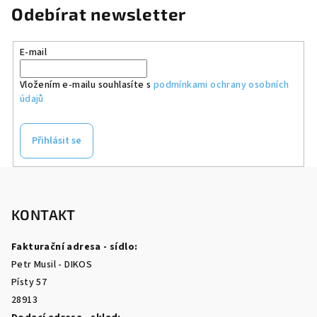
Odebírat newsletter
E-mail
Vložením e-mailu souhlasíte s
podmínkami ochrany osobních
údajů
Přihlásit se
Z
á
p
KONTAKT
a
Fakturační adresa - sídlo:
t
Petr Musil - DIKOS
í
Písty 57
28913