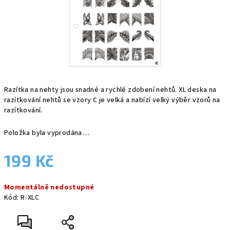
Razítka na nehty jsou snadné a rychlé zdobení nehtů. XL deska na
razítkování nehtů se vzory C je velká a nabízí velký výběr vzorů na
razítkování.
Položka byla vyprodána…
199 Kč
Měrná
Momentálně nedostupné
cena:
Kód:
R-XLC