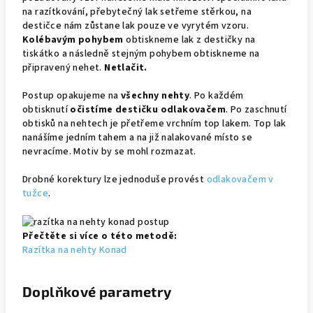
na razítkování, přebytečný lak setřeme stěrkou, na
destičce nám zůstane lak pouze ve vyrytém vzoru.
Kolébavým pohybem
obtiskneme lak z destičky na
tiskátko a následně stejným pohybem obtiskneme na
připravený nehet.
Netlačit.
Postup opakujeme na
všechny nehty
. Po každém
obtisknutí
očistíme destičku odlakovačem
. Po zaschnutí
obtisků na nehtech je přetřeme vrchním top lakem. Top lak
nanášíme jedním tahem a na již nalakované místo se
nevracíme. Motiv by se mohl rozmazat.
Drobné korektury lze jednoduše provést
odlakovačem v
tužce
.
Přečtěte si více o této metodě:
Razítka na nehty Konad
Doplňkové parametry