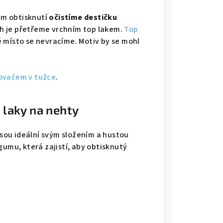
ém obtisknutí
očistíme destičku
ch je přetřeme vrchním top lakem.
Top
 místo se nevracíme. Motiv by se mohl
ovačem v tužce
.
laky na nehty
sou ideální svým složením a hustou
gumu, která zajistí, aby obtisknutý