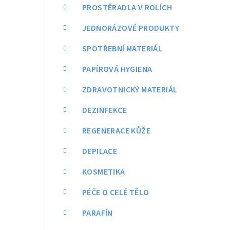
a
PROSTĚRADLA V ROLÍCH
n
JEDNORÁZOVÉ PRODUKTY
n
SPOTŘEBNÍ MATERIÁL
í
PAPÍROVÁ HYGIENA
p
ZDRAVOTNICKÝ MATERIÁL
a
DEZINFEKCE
n
REGENERACE KŮŽE
e
DEPILACE
l
KOSMETIKA
PÉČE O CELÉ TĚLO
PARAFÍN