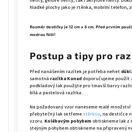
nehty, gelové nehty, tak i akrylové nehty. Doko
hladké plochy jako je rtěnka, mobilní telefon, z
Rozměr destičky je 12 cm x 6 cm. Před prvním použ
modrou fólii!
Postup a tipy
pro raz
Před nanášením razítek je potřeba nehet
důkl
samotná
razítka Konad
doporučujeme použít
podkladový lak použijte pro tmavší barvy razí
bílá a pastelová razítka.
Na požadovaný vzor naneseme malé množství
přebytečný lak setřeme
stěrkou
, na destičce
vzoru.
Kolébavým pohybem
obtiskneme lak z 
stejným pohybem obtiskneme na připravený n