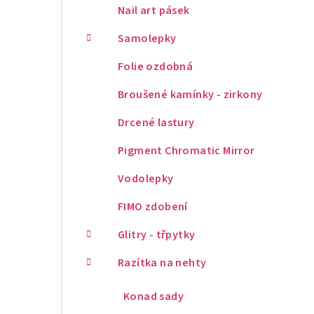
Nail art pásek
Samolepky
Folie ozdobná
Broušené kamínky - zirkony
Drcené lastury
Pigment Chromatic Mirror
Vodolepky
FIMO zdobení
Glitry - třpytky
Razítka na nehty
Konad sady