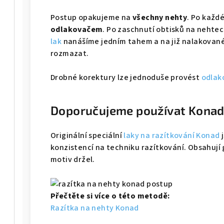
Postup opakujeme na
všechny nehty
. Po každ
odlakovačem
. Po zaschnutí obtisků na nehte
lak
nanášíme jedním tahem a na již nalakované
rozmazat.
Drobné korektury lze jednoduše provést
odlak
Doporučujeme používat Konad 
Originální speciální
laky na razítkování Konad
j
konzistencí na techniku razítkování. Obsahují 
motiv držel.
Přečtěte si více o této metodě:
Razítka na nehty Konad