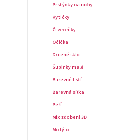
Prstýnky na nohy
Kytičky
Čtverečky
Očíčka
Drcené sklo
Šupinky malé
Barevné listí
Barevná síťka
Peří
Mix zdobení 3D
Motýlci