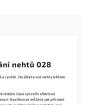
e
ání nehtů 028
é a rychlé. Zkrášlete své nehty během
 krátkém čase vytvořit efektivní
nací. Razítkovat můžete jak přírodní