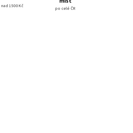
míst
 nad 1500 Kč
po celé ČR