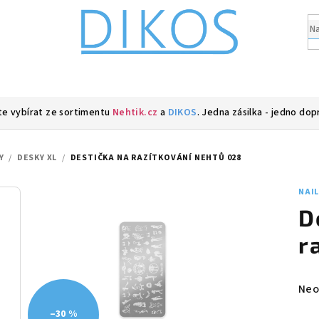
e vybírat ze sortimentu
Nehtik.cz
a
DIKOS
. Jedna zásilka - jedno dop
Y
/
DESKY XL
/
DESTIČKA NA RAZÍTKOVÁNÍ NEHTŮ 028
NAI
D
r
Prů
Neo
hod
–30 %