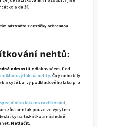
nce jde razítkováním nazdobit i jiné
rcátko a další.
itím odstraňte z destičky ochrannou
ítkování nehtů:
adně odmastit
odlakovačem. Pod
podkladový lak na nehty
. Čirý nebo bílý
tek a syté barvy podkladového laku pro
speciálního laku na razítkování
,
 nám zůstane lak pouze ve vyrytém
destičky na tiskátko a následně
ehet.
Netlačit.