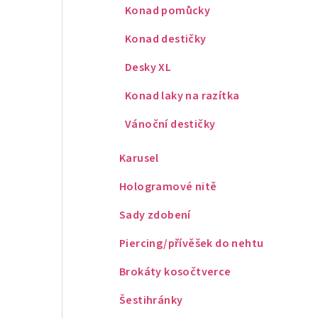
Konad pomůcky
Konad destičky
Desky XL
Konad laky na razítka
Vánoční destičky
Karusel
Hologramové nitě
Sady zdobení
Piercing/přívěšek do nehtu
Brokáty kosočtverce
Šestihránky