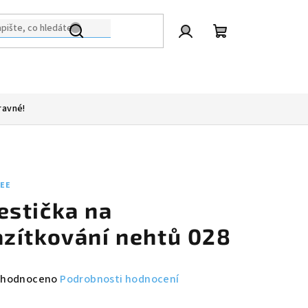
Přihlášení
Nákupní
košík
ravné!
LEE
estička na
azítkování nehtů 028
měrné
hodnoceno
Podrobnosti hodnocení
nocení