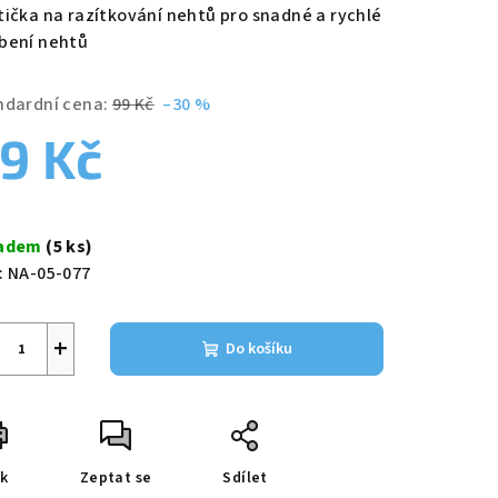
duktu
tička na razítkování nehtů pro snadné a rychlé
bení nehtů
ndardní cena:
99 Kč
–30 %
9 Kč
zdiček.
ná
a:
ladem
(5 ks)
:
NA-05-077
+
Do košíku
sk
Zeptat se
Sdílet