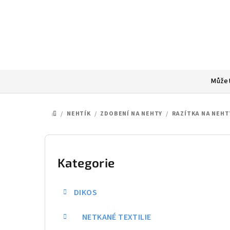
Přejít
na
obsah
Můžet
/
NEHTÍK
/
ZDOBENÍ NA NEHTY
/
RAZÍTKA NA NEHT
DOMŮ
P
o
Kategorie
Přeskočit
kategorie
s
DIKOS
t
NETKANÉ TEXTILIE
r