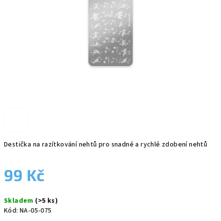
Destička na razítkování nehtů pro snadné a rychlé zdobení nehtů
99 Kč
Měrná
Skladem
(>5 ks)
cena:
Kód:
NA-05-075