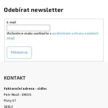
Odebírat newsletter
E-mail
Vložením e-mailu souhlasíte s
podmínkami ochrany osobních
údajů
Přihlásit se
Z
á
p
KONTAKT
a
Fakturační adresa - sídlo:
t
Petr Musil - DIKOS
í
Písty 57
28913