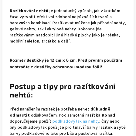
Razítkování nehtů
je jednoduchý způsob, jak v krátkém
čase vytvořit efektivní zdobení nejrůznějších tvarů a
barevných kombinací. Razítkovat můžete jak přírodní nehty,
gelové nehty, tak i akrylové nehty. Dokonce jde
razítkováním nazdobit i jiné hladké plochy jako je rtěnka,
mobilní telefon, zrcátko a další.
Rozměr destičky je 12 cm x 6 cm. Před prvním použitím
odstraňte z destičky ochrannou modrou fólii!
Postup a tipy
pro razítkování
nehtů:
Před nanášením razítek je potřeba nehet
důkladně
odmastit
odlakovačem. Pod samotná
razítka Konad
doporučujeme použít
podkladový lak na nehty
. Čirý nebo
bílý podkladový lak použijte pro tmavší barvy razítek a syté
barvy podkladového laku pro bílá a pastelová razítka.