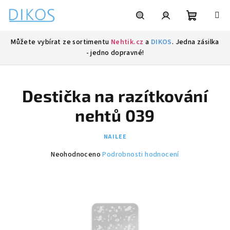
Přejít
na
obsah
Nákupní
Hledat
Přihlášení
Můžete vybírat ze sortimentu
Nehtik.cz
a
DIKOS
. Jedna zásilka
- jedno dopravné!
košík
Destička na razítkování
nehtů 039
NAILEE
Průměrné
Neohodnoceno
Podrobnosti hodnocení
hodnocení
produktu
je
0,0
z
5
hvězdiček.