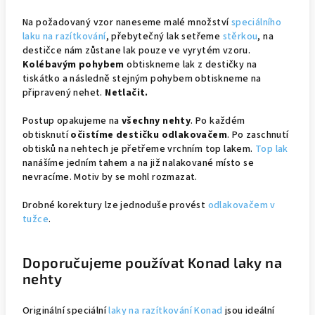
Na požadovaný vzor naneseme malé množství
speciálního
laku na razítkování
, přebytečný lak setřeme
stěrkou
, na
destičce nám zůstane lak pouze ve vyrytém vzoru.
Kolébavým pohybem
obtiskneme lak z destičky na
tiskátko a následně stejným pohybem obtiskneme na
připravený nehet.
Netlačit.
Postup opakujeme na
všechny nehty
. Po každém
obtisknutí
očistíme destičku odlakovačem
. Po zaschnutí
obtisků na nehtech je přetřeme vrchním top lakem.
Top lak
nanášíme jedním tahem a na již nalakované místo se
nevracíme. Motiv by se mohl rozmazat.
Drobné korektury lze jednoduše provést
odlakovačem v
tužce
.
Doporučujeme používat Konad laky na
nehty
Originální speciální
laky na razítkování Konad
jsou ideální