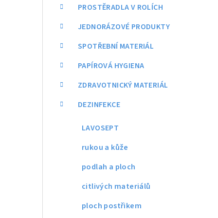
a
PROSTĚRADLA V ROLÍCH
n
JEDNORÁZOVÉ PRODUKTY
n
SPOTŘEBNÍ MATERIÁL
í
PAPÍROVÁ HYGIENA
p
ZDRAVOTNICKÝ MATERIÁL
a
DEZINFEKCE
n
LAVOSEPT
e
rukou a kůže
l
podlah a ploch
citlivých materiálů
ploch postřikem