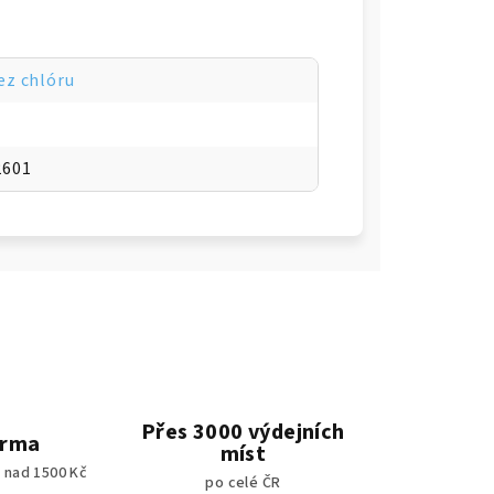
z chlóru
2601
Přes 3000 výdejních
arma
míst
 nad 1500 Kč
po celé ČR