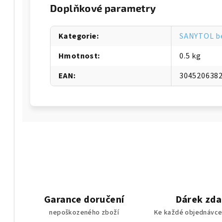
Doplňkové parametry
Kategorie
:
SANYTOL be
Hmotnost
:
0.5 kg
EAN
:
304520638
Garance doručení
Dárek zd
nepoškozeného zboží
Ke každé objednávce