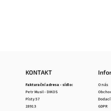
Z
á
KONTAKT
Info
p
a
Fakturační adresa - sídlo:
O nás
t
Petr Musil - DIKOS
Obchod
Písty 57
Dodací
í
28913
GDPR