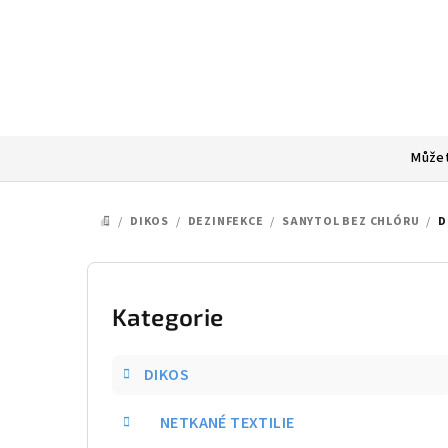
Přejít
na
obsah
Můžet
/
DIKOS
/
DEZINFEKCE
/
SANYTOL BEZ CHLÓRU
/
D
DOMŮ
P
o
Kategorie
Přeskočit
kategorie
s
DIKOS
t
NETKANÉ TEXTILIE
r