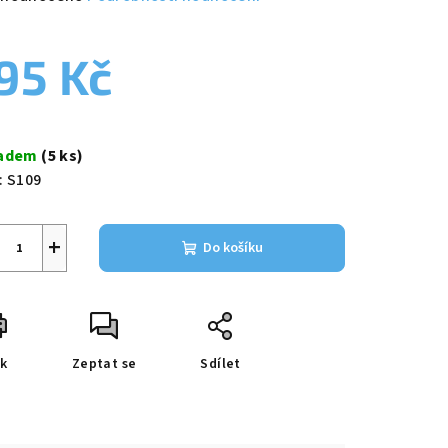
nocení
duktu
95 Kč
ná
a:
ladem
(5 ks)
zdiček.
:
S109
+
Do košíku
sk
Zeptat se
Sdílet