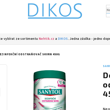
e vybírat ze sortimentu
Nehtik.cz
a
DIKOS
. Jedna zásilka - jedno dop
EZINFEKČNÍ ODSTRAŇOVAČ SKVRN 450G
SAN
D
o
4
Prů
Neo