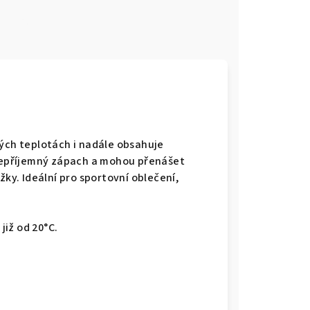
e
kých teplotách i nadále obsahuje
 nepříjemný zápach a mohou přenášet
y. Ideální pro sportovní oblečení,
již od 20°C.