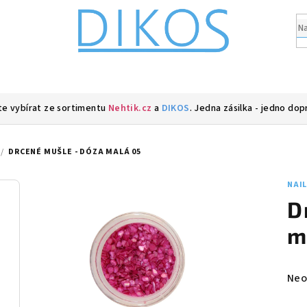
e vybírat ze sortimentu
Nehtik.cz
a
DIKOS
. Jedna zásilka - jedno dop
/
DRCENÉ MUŠLE - DÓZA MALÁ 05
NAI
D
m
Prů
Neo
hod