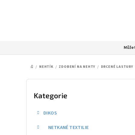
Přejít
na
obsah
Můžet
/
NEHTÍK
/
ZDOBENÍ NA NEHTY
/
DRCENÉ LASTURY
DOMŮ
P
o
Kategorie
Přeskočit
kategorie
s
DIKOS
t
NETKANÉ TEXTILIE
r