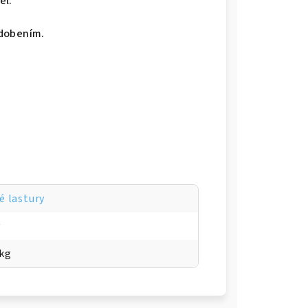
el.
zdobením.
é lastury
y
 kg