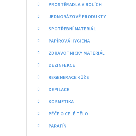
a
PROSTĚRADLA V ROLÍCH
n
JEDNORÁZOVÉ PRODUKTY
n
SPOTŘEBNÍ MATERIÁL
í
PAPÍROVÁ HYGIENA
p
ZDRAVOTNICKÝ MATERIÁL
a
DEZINFEKCE
n
REGENERACE KŮŽE
e
DEPILACE
l
KOSMETIKA
PÉČE O CELÉ TĚLO
PARAFÍN