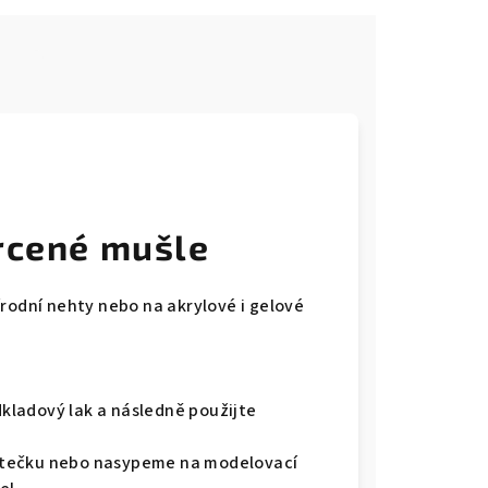
e
drcené mušle
írodní nehty nebo na akrylové i gelové
dkladový lak a následně použijte
ětečku nebo nasypeme na modelovací