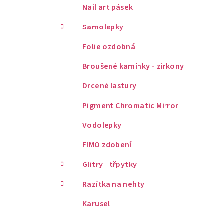
Nail art pásek
Samolepky
Folie ozdobná
Broušené kamínky - zirkony
Drcené lastury
Pigment Chromatic Mirror
Vodolepky
FIMO zdobení
Glitry - třpytky
Razítka na nehty
Karusel