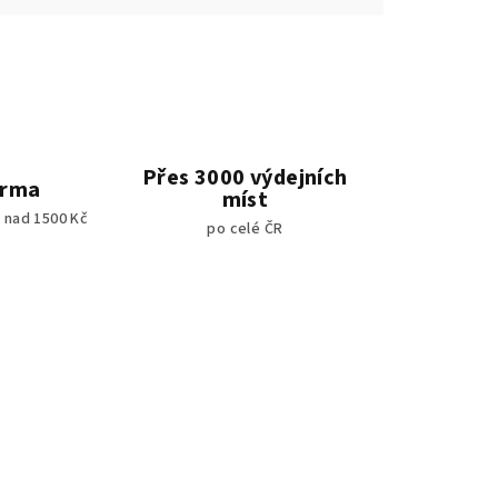
Přes 3000 výdejních
arma
míst
 nad 1500 Kč
po celé ČR