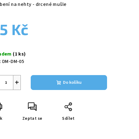
duktu
bení na nehty - drcené mušle
5 Kč
zdiček.
ná
a:
ladem
(1 ks)
:
DM-DM-05
+
Do košíku
sk
Zeptat se
Sdílet