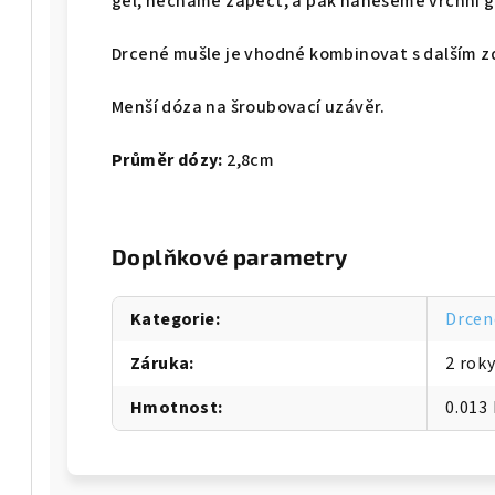
gel, necháme zapéct, a pak naneseme vrchní g
Drcené mušle je vhodné kombinovat s dalším 
Menší dóza na šroubovací uzávěr.
Průměr dózy:
2,8cm
Doplňkové parametry
Kategorie
:
Drcen
Záruka
:
2 rok
Hmotnost
:
0.013