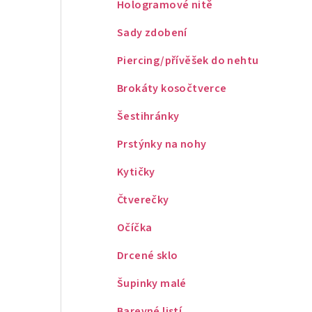
Hologramové nitě
Sady zdobení
Piercing/přívěšek do nehtu
Brokáty kosočtverce
Šestihránky
Prstýnky na nohy
Kytičky
Čtverečky
Očíčka
Drcené sklo
Šupinky malé
Barevné listí