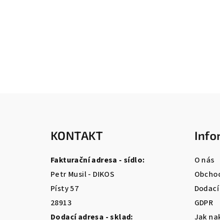
Z
á
KONTAKT
Info
p
a
Fakturační adresa - sídlo:
O nás
t
Petr Musil - DIKOS
Obchod
Písty 57
Dodací
í
28913
GDPR
Dodací adresa - sklad:
Jak na