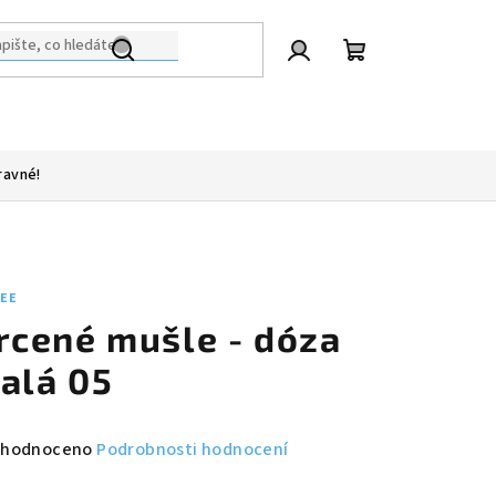
Přihlášení
Nákupní
košík
ravné!
LEE
rcené mušle - dóza
alá 05
měrné
hodnoceno
Podrobnosti hodnocení
nocení