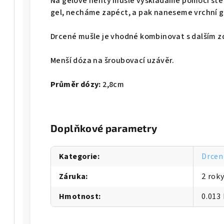
Na gelové nehty mušle vyskládáme pomocí št
gel, necháme zapéct, a pak naneseme vrchní g
Drcené mušle je vhodné kombinovat s dalším 
Menší dóza na šroubovací uzávěr.
Průměr dózy:
2,8cm
Doplňkové parametry
Kategorie
:
Drcen
Záruka
:
2 rok
Hmotnost
:
0.013