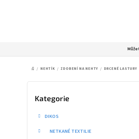
Přejít
na
obsah
Můžet
/
NEHTÍK
/
ZDOBENÍ NA NEHTY
/
DRCENÉ LASTURY
DOMŮ
P
o
Kategorie
Přeskočit
kategorie
s
DIKOS
t
NETKANÉ TEXTILIE
r