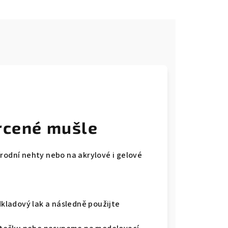
e
drcené mušle
írodní nehty nebo na akrylové i gelové
dkladový lak a následně použijte