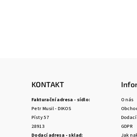
Z
á
KONTAKT
Info
p
a
Fakturační adresa - sídlo:
O nás
t
Petr Musil - DIKOS
Obchod
Písty 57
Dodací
í
28913
GDPR
Dodací adresa - sklad:
Jak na