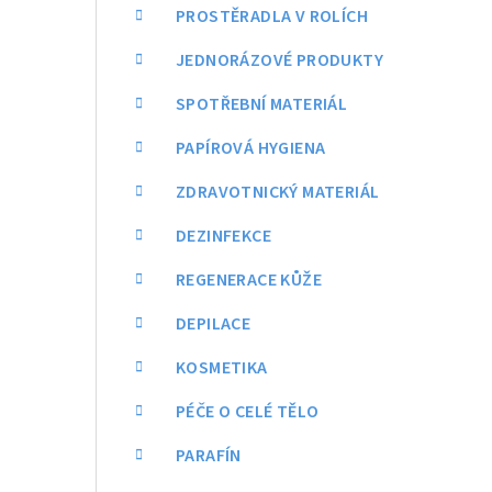
a
PROSTĚRADLA V ROLÍCH
n
JEDNORÁZOVÉ PRODUKTY
n
SPOTŘEBNÍ MATERIÁL
í
PAPÍROVÁ HYGIENA
p
ZDRAVOTNICKÝ MATERIÁL
a
DEZINFEKCE
n
REGENERACE KŮŽE
e
DEPILACE
l
KOSMETIKA
PÉČE O CELÉ TĚLO
PARAFÍN