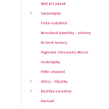
Nail art pásek
Samolepky
Folie ozdobná
Broušené kamínky - zirkony
Drcené lastury
Pigment Chromatic Mirror
Vodolepky
FIMO zdobení
Glitry - třpytky
Razítka na nehty
Karusel