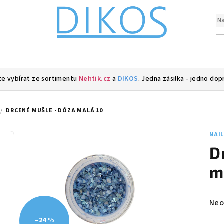
e vybírat ze sortimentu
Nehtik.cz
a
DIKOS
. Jedna zásilka - jedno dop
/
DRCENÉ MUŠLE - DÓZA MALÁ 10
NAI
D
m
Prů
Neo
hod
–24 %