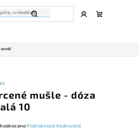
Přihlášení
Nákupní
košík
ravné!
LEE
rcené mušle - dóza
alá 10
měrné
hodnoceno
Podrobnosti hodnocení
nocení