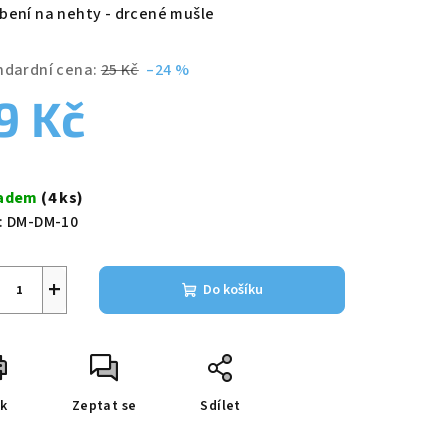
duktu
bení na nehty - drcené mušle
ndardní cena:
25 Kč
–24 %
9 Kč
zdiček.
ná
a:
ladem
(4 ks)
:
DM-DM-10
+
Do košíku
sk
Zeptat se
Sdílet