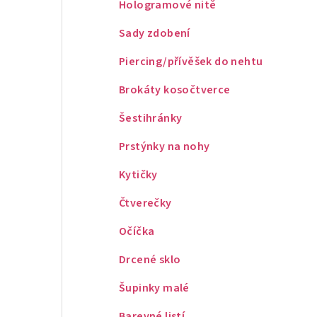
Hologramové nitě
Sady zdobení
Piercing/přívěšek do nehtu
Brokáty kosočtverce
Šestihránky
Prstýnky na nohy
Kytičky
Čtverečky
Očíčka
Drcené sklo
Šupinky malé
Barevné listí