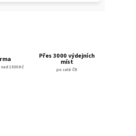
Přes 3000 výdejních
arma
míst
 nad 1500 Kč
po celé ČR