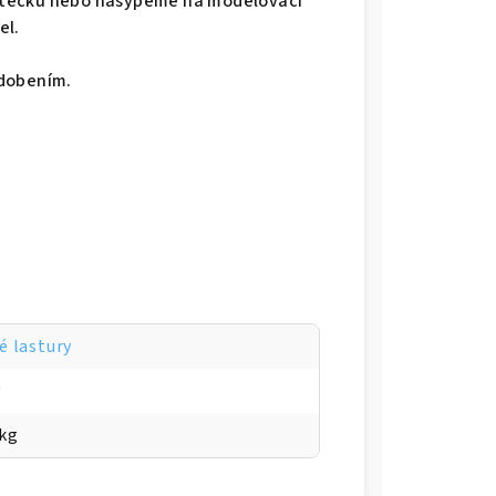
ětečku nebo nasypeme na modelovací
el.
zdobením.
é lastury
y
 kg