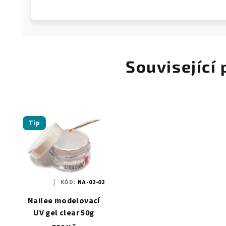
Související
Tip
KÓD:
NA-02-02
Nailee modelovací
UV gel clear 50g