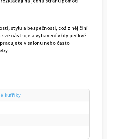
e rozkládají na jednu stranu pomocí
sti, stylu a bezpečnosti, což z něj činí
ít své nástroje a vybavení vždy pečlivě
 pracujete v salonu nebo často
eby.
é kufříky