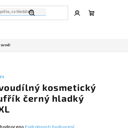
Přihlášení
Nákupní
košík
ravné!
LEE
voudílný kosmetický
ufřík černý hladký
XL
měrné
hodnoceno
Podrobnosti hodnocení