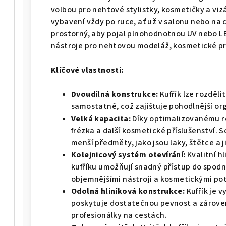
volbou pro nehtové stylistky, kosmetičky a vizá
vybavení vždy po ruce, ať už v salonu nebo na 
prostorný, aby pojal plnohodnotnou UV nebo LE
nástroje pro nehtovou modeláž, kosmetické p
Klíčové vlastnosti:
Dvoudílná konstrukce:
Kufřík lze rozděli
samostatně, což zajišťuje pohodlnější or
Velká kapacita:
Díky optimalizovanému ro
frézka a další kosmetické příslušenství. S
menší předměty, jako jsou laky, štětce a 
Kolejnicový systém otevírání:
Kvalitní h
kufříku umožňují snadný přístup do spodn
objemnějšími nástroji a kosmetickými po
Odolná hliníková konstrukce:
Kufřík je v
poskytuje dostatečnou pevnost a zároveň
profesionálky na cestách.