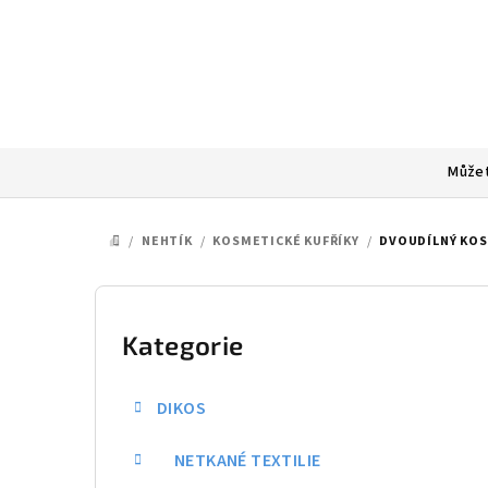
Přejít
na
obsah
Můžet
/
NEHTÍK
/
KOSMETICKÉ KUFŘÍKY
/
DVOUDÍLNÝ KOS
DOMŮ
P
o
Kategorie
Přeskočit
kategorie
s
DIKOS
t
NETKANÉ TEXTILIE
r