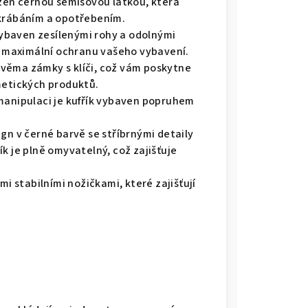
ažen černou semišovou látkou, která
škrábáním a opotřebením.
vybaven zesílenými rohy a odolnými
 a maximální ochranu vašeho vybavení.
dvěma zámky s klíči, což vám poskytne
metických produktů.
manipulaci je kufřík vybaven popruhem
gn v černé barvě se stříbrnými detaily
k je plně omyvatelný, což zajišťuje
mi stabilními nožičkami, které zajišťují
.