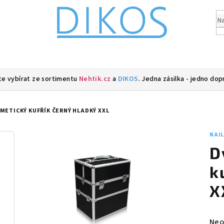
e vybírat ze sortimentu
Nehtik.cz
a
DIKOS
. Jedna zásilka - jedno dop
METICKÝ KUFŘÍK ČERNÝ HLADKÝ XXL
NAI
D
k
X
Prů
Neo