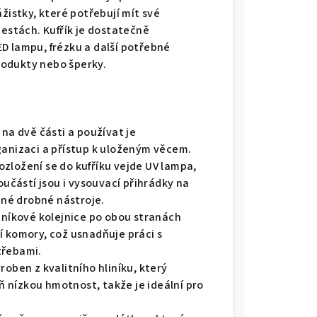
žistky, které potřebují mít své
cestách. Kufřík je dostatečně
D lampu, frézku a další potřebné
rodukty nebo šperky.
t na dvě části a používat je
ganizaci a přístup k uloženým věcem.
zložení se do kufříku vejde UV lampa,
oučástí jsou i vysouvací přihrádky na
jiné drobné nástroje.
liníkové kolejnice po obou stranách
í komory, což usnadňuje práci s
třebami.
yroben z kvalitního hliníku, který
 nízkou hmotnost, takže je ideální pro