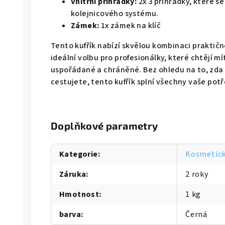
Vnitřní přihrádky:
2x 3 přihrádky, které s
kolejnicového systému.
Zámek:
1x zámek na klíč
Tento kufřík nabízí skvělou kombinaci praktično
ideální volbu pro profesionálky, které chtějí m
uspořádané a chráněné. Bez ohledu na to, zda
cestujete, tento kufřík splní všechny vaše potř
Doplňkové parametry
Kategorie
:
Kosmetick
Záruka
:
2 roky
Hmotnost
:
1 kg
barva
:
Černá