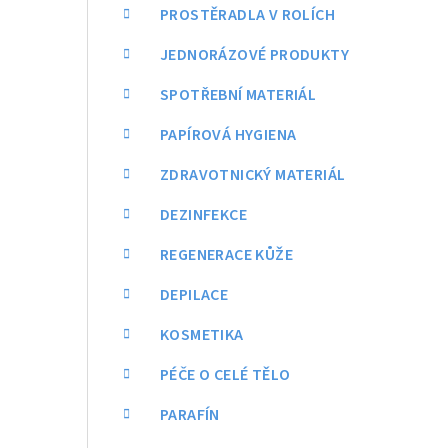
a
PROSTĚRADLA V ROLÍCH
n
JEDNORÁZOVÉ PRODUKTY
n
SPOTŘEBNÍ MATERIÁL
í
PAPÍROVÁ HYGIENA
p
ZDRAVOTNICKÝ MATERIÁL
a
DEZINFEKCE
n
REGENERACE KŮŽE
e
DEPILACE
l
KOSMETIKA
PÉČE O CELÉ TĚLO
PARAFÍN