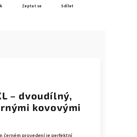
sk
Zeptat se
Sdílet
e
L – dvoudílný,
íbrnými kovovými
m černém provedení je perfektní