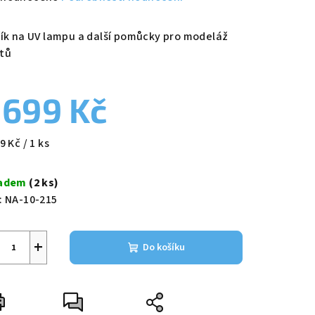
nocení
duktu
řík na UV lampu a další pomůcky pro modeláž
tů
 699 Kč
zdiček.
ná
9 Kč / 1 ks
a:
ladem
(2 ks)
:
NA-10-215
+
Do košíku