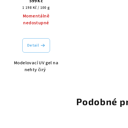
599 Kč
Měrná
1 198 Kč / 100 g
cena:
Momentálně
nedostupné
Detail
Modelovací UV gel na
nehty čirý
Podobné p