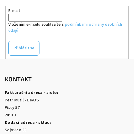
E-mail
Vložením e-mailu souhlasíte s
podmínkami ochrany osobních
údajů
Přihlásit se
Z
á
p
KONTAKT
a
Fakturační adresa - sídlo:
t
Petr Musil - DIKOS
í
Písty 57
28913
Dodací adresa - sklad:
Sojovice 33