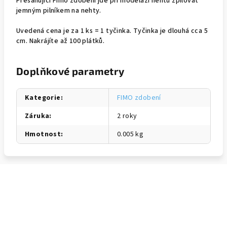
Přesahující Fimo zdobení jde při modeláži nehtů zpilovat
jemným pilníkem na nehty.
Uvedená cena je za 1 ks = 1 tyčinka. Tyčinka je dlouhá cca 5
cm. Nakrájíte až 100 plátků.
Doplňkové parametry
Kategorie
:
FIMO zdobení
Záruka
:
2 roky
Hmotnost
:
0.005 kg