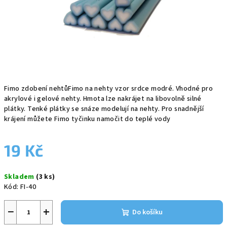
Fimo zdobení nehtůFimo na nehty vzor srdce modré. Vhodné pro
akrylové i gelové nehty. Hmota lze nakrájet na libovolně silné
plátky. Tenké plátky se snáze modelují na nehty. Pro snadnější
krájení můžete Fimo tyčinku namočit do teplé vody
19 Kč
Měrná
Skladem
(3 ks)
cena:
Kód:
FI-40
−
+
Do košíku