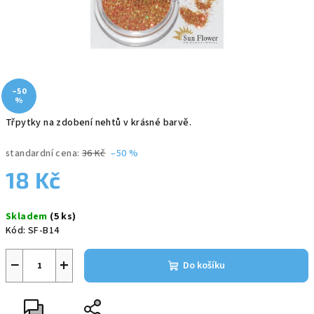
–50
%
Třpytky na zdobení nehtů v krásné barvě.
standardní cena:
36 Kč
–50 %
18 Kč
Měrná
Skladem
(5 ks)
cena:
Kód:
SF-B14
−
+
Do košíku