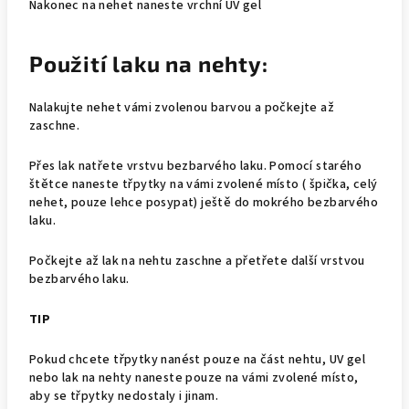
Nakonec na nehet naneste vrchní UV gel
Použití laku na nehty:
Nalakujte nehet vámi zvolenou barvou a počkejte až
zaschne.
Přes lak natřete vrstvu bezbarvého laku. Pomocí starého
štětce naneste třpytky na vámi zvolené místo ( špička, celý
nehet, pouze lehce posypat) ještě do mokrého bezbarvého
laku.
Počkejte až lak na nehtu zaschne a přetřete další vrstvou
bezbarvého laku.
TIP
Pokud chcete třpytky nanést pouze na část nehtu, UV gel
nebo lak na nehty naneste pouze na vámi zvolené místo,
aby se třpytky nedostaly i jinam.