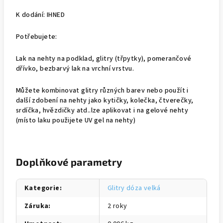
K dodání: IHNED
Potřebujete:
Lak na nehty na podklad, glitry (třpytky), pomerančové
dřívko, bezbarvý lak na vrchní vrstvu.
Můžete kombinovat glitry různých barev nebo použít i
další zdobení na nehty jako kytičky, kolečka, čtverečky,
srdíčka, hvězdičky atd..lze aplikovat i na gelové nehty
(místo laku použijete UV gel na nehty)
Doplňkové parametry
Kategorie
:
Glitry dóza velká
Záruka
:
2 roky