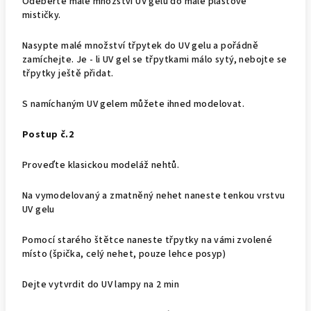
Odeberte malé množství UV gelu do malé plastové
mističky.
Nasypte malé množství třpytek do UV gelu a pořádně
zamíchejte. Je - li UV gel se třpytkami málo sytý, nebojte se
třpytky ještě přidat.
S namíchaným UV gelem můžete ihned modelovat.
Postup č.2
Proveďte klasickou modeláž nehtů.
Na vymodelovaný a zmatněný nehet naneste tenkou vrstvu
UV gelu
Pomocí starého štětce naneste třpytky na vámi zvolené
místo (špička, celý nehet, pouze lehce posyp)
Dejte vytvrdit do UV lampy na 2 min