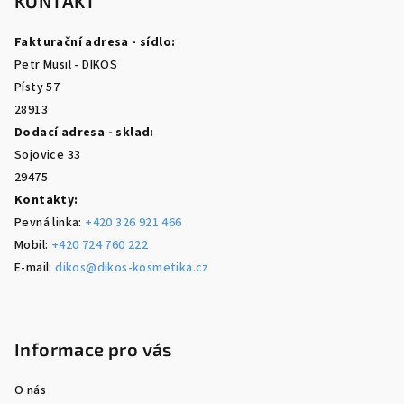
p
KONTAKT
a
Fakturační adresa - sídlo:
t
Petr Musil - DIKOS
í
Písty 57
28913
Dodací adresa - sklad:
Sojovice 33
29475
Kontakty:
Pevná linka:
+420 326 921 466
Mobil:
+420 724 760 222
E-mail:
dikos@dikos-kosmetika.cz
Informace pro vás
O nás