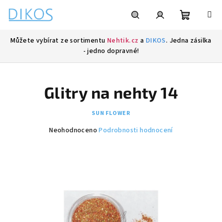
Přejít
na
obsah
Nákupní
Hledat
Přihlášení
Můžete vybírat ze sortimentu
Nehtik.cz
a
DIKOS
. Jedna zásilka
- jedno dopravné!
košík
Glitry na nehty 14
SUN FLOWER
Průměrné
Neohodnoceno
Podrobnosti hodnocení
hodnocení
produktu
je
0,0
z
5
hvězdiček.