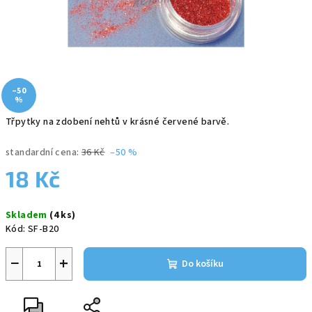
–50
%
Třpytky na zdobení nehtů v krásné červené barvě.
standardní cena:
36 Kč
–50 %
18 Kč
Měrná
Skladem
(4 ks)
cena:
Kód:
SF-B20
−
+
Do košíku