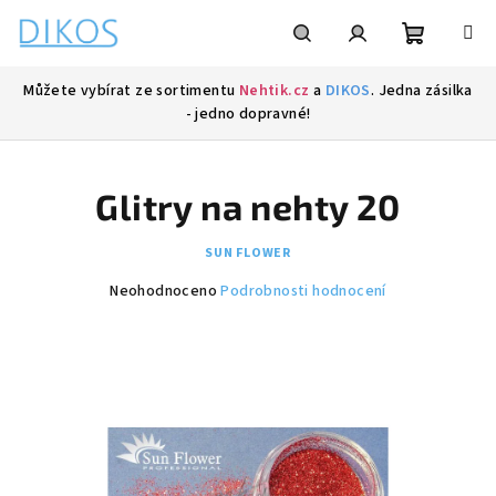
Přejít
na
obsah
Nákupní
Hledat
Přihlášení
Můžete vybírat ze sortimentu
Nehtik.cz
a
DIKOS
. Jedna zásilka
- jedno dopravné!
košík
Glitry na nehty 20
SUN FLOWER
Průměrné
Neohodnoceno
Podrobnosti hodnocení
hodnocení
produktu
je
0,0
z
5
hvězdiček.