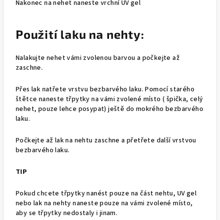
Nakonec na nehet naneste vrchní UV gel
Použití laku na nehty:
Nalakujte nehet vámi zvolenou barvou a počkejte až
zaschne.
Přes lak natřete vrstvu bezbarvého laku. Pomocí starého
štětce naneste třpytky na vámi zvolené místo ( špička, celý
nehet, pouze lehce posypat) ještě do mokrého bezbarvého
laku.
Počkejte až lak na nehtu zaschne a přetřete další vrstvou
bezbarvého laku.
TIP
Pokud chcete třpytky nanést pouze na část nehtu, UV gel
nebo lak na nehty naneste pouze na vámi zvolené místo,
aby se třpytky nedostaly i jinam.