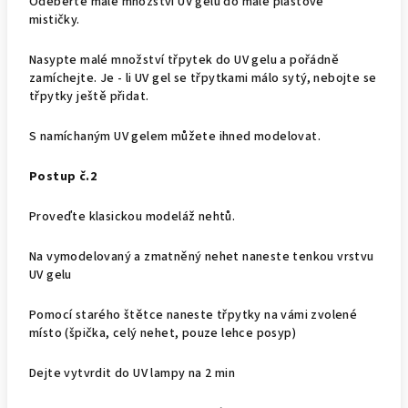
Odeberte malé množství UV gelu do malé plastové
mističky.
Nasypte malé množství třpytek do UV gelu a pořádně
zamíchejte. Je - li UV gel se třpytkami málo sytý, nebojte se
třpytky ještě přidat.
S namíchaným UV gelem můžete ihned modelovat.
Postup č.2
Proveďte klasickou modeláž nehtů.
Na vymodelovaný a zmatněný nehet naneste tenkou vrstvu
UV gelu
Pomocí starého štětce naneste třpytky na vámi zvolené
místo (špička, celý nehet, pouze lehce posyp)
Dejte vytvrdit do UV lampy na 2 min