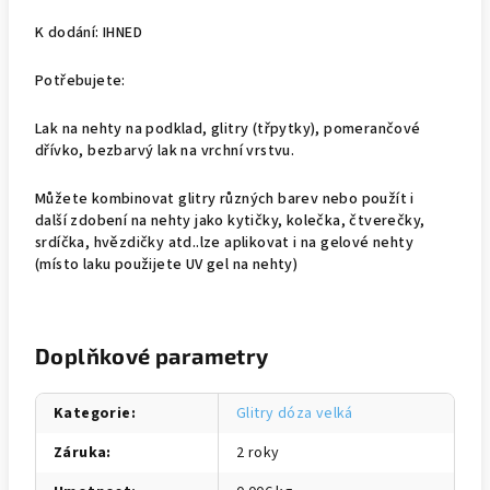
K dodání: IHNED
Potřebujete:
Lak na nehty na podklad, glitry (třpytky), pomerančové
dřívko, bezbarvý lak na vrchní vrstvu.
Můžete kombinovat glitry různých barev nebo použít i
další zdobení na nehty jako kytičky, kolečka, čtverečky,
srdíčka, hvězdičky atd..lze aplikovat i na gelové nehty
(místo laku použijete UV gel na nehty)
Doplňkové parametry
Kategorie
:
Glitry dóza velká
Záruka
:
2 roky