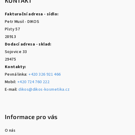
p
KONTAKT
a
Fakturační adresa - sídlo:
t
Petr Musil - DIKOS
í
Písty 57
28913
Dodací adresa - sklad:
Sojovice 33
29475
Kontakty:
Pevná linka:
+420 326 921 466
Mobil:
+420 724 760 222
E-mail:
dikos@dikos-kosmetika.cz
Informace pro vás
O nás