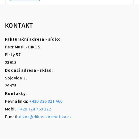
Z
á
p
KONTAKT
a
Fakturační adresa - sídlo:
t
Petr Musil - DIKOS
í
Písty 57
28913
Dodací adresa - sklad:
Sojovice 33
29475
Kontakty:
Pevná linka:
+420 326 921 466
Mobil:
+420 724 760 222
E-mail:
dikos@dikos-kosmetika.cz