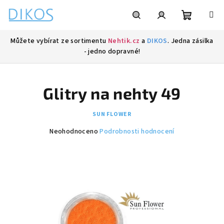
Přejít
na
obsah
Nákupní
Hledat
Přihlášení
Můžete vybírat ze sortimentu
Nehtik.cz
a
DIKOS
. Jedna zásilka
- jedno dopravné!
košík
Glitry na nehty 49
SUN FLOWER
Průměrné
Neohodnoceno
Podrobnosti hodnocení
hodnocení
produktu
je
0,0
z
5
hvězdiček.