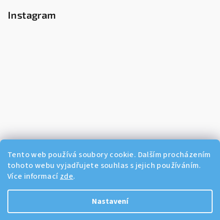
Instagram
Tento web používá soubory cookie. Dalším procházením
tohoto webu vyjadřujete souhlas s jejich používáním.
Více informací
zde
.
Sledovat na Instagramu
Nastavení
Copyright 2026
Dikos Kosmetika
. Všechna práva vyhrazena.