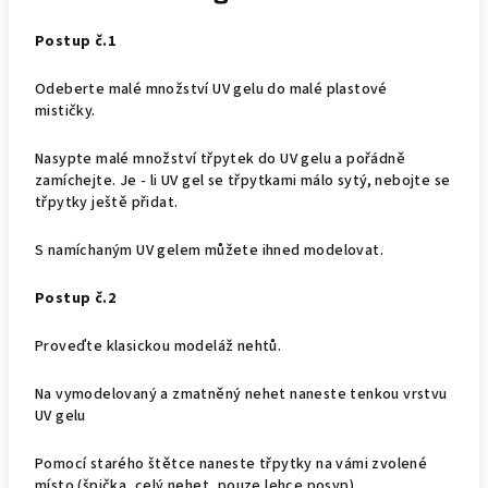
Postup č.1
Odeberte malé množství UV gelu do malé plastové
mističky.
Nasypte malé množství třpytek do UV gelu a pořádně
zamíchejte. Je - li UV gel se třpytkami málo sytý, nebojte se
třpytky ještě přidat.
S namíchaným UV gelem můžete ihned modelovat.
Postup č.2
Proveďte klasickou modeláž nehtů.
Na vymodelovaný a zmatněný nehet naneste tenkou vrstvu
UV gelu
Pomocí starého štětce naneste třpytky na vámi zvolené
místo (špička, celý nehet, pouze lehce posyp)