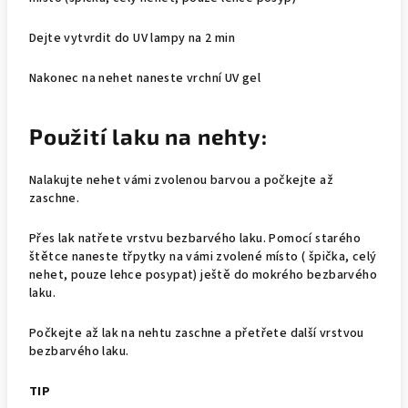
Dejte vytvrdit do UV lampy na 2 min
Nakonec na nehet naneste vrchní UV gel
Použití laku na nehty:
Nalakujte nehet vámi zvolenou barvou a počkejte až
zaschne.
Přes lak natřete vrstvu bezbarvého laku. Pomocí starého
štětce naneste třpytky na vámi zvolené místo ( špička, celý
nehet, pouze lehce posypat) ještě do mokrého bezbarvého
laku.
Počkejte až lak na nehtu zaschne a přetřete další vrstvou
bezbarvého laku.
TIP