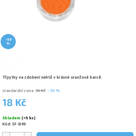
–50
%
Třpytky na zdobení nehtů v krásné oranžové barvě.
standardní cena:
36 Kč
–50 %
18 Kč
Měrná
Skladem
(>5 ks)
cena:
Kód:
SF-B49