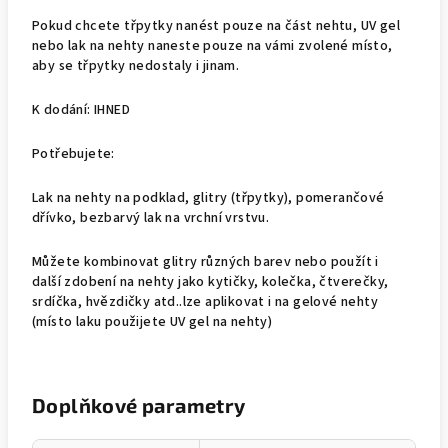
Pokud chcete třpytky nanést pouze na část nehtu, UV gel
nebo lak na nehty naneste pouze na vámi zvolené místo,
aby se třpytky nedostaly i jinam.
K dodání: IHNED
Potřebujete:
Lak na nehty na podklad, glitry (třpytky), pomerančové
dřívko, bezbarvý lak na vrchní vrstvu.
Můžete kombinovat glitry různých barev nebo použít i
další zdobení na nehty jako kytičky, kolečka, čtverečky,
srdíčka, hvězdičky atd..lze aplikovat i na gelové nehty
(místo laku použijete UV gel na nehty)
Doplňkové parametry