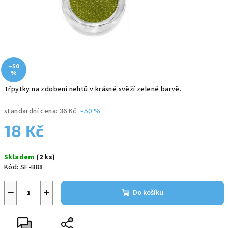
–50
%
Třpytky na zdobení nehtů v krásné svěží zelené barvě.
standardní cena:
36 Kč
–50 %
18 Kč
Měrná
Skladem
(2 ks)
cena:
Kód:
SF-B88
−
+
Do košíku