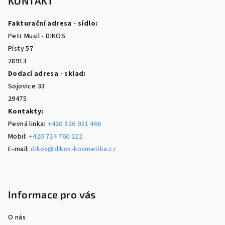
p
KONTAKT
a
Fakturační adresa - sídlo:
t
Petr Musil - DIKOS
í
Písty 57
28913
Dodací adresa - sklad:
Sojovice 33
29475
Kontakty:
Pevná linka:
+420 326 921 466
Mobil:
+420 724 760 222
E-mail:
dikos@dikos-kosmetika.cz
Informace pro vás
O nás