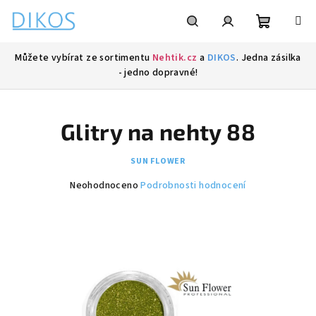
Přejít
na
obsah
Nákupní
Hledat
Přihlášení
Můžete vybírat ze sortimentu
Nehtik.cz
a
DIKOS
. Jedna zásilka
- jedno dopravné!
košík
Glitry na nehty 88
SUN FLOWER
Průměrné
Neohodnoceno
Podrobnosti hodnocení
hodnocení
produktu
je
0,0
z
5
hvězdiček.