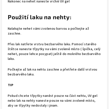
Nakonec na nehet naneste vrchní UV gel
Použití laku na nehty:
Nalakujte nehet vámi zvolenou barvou a počkejte až
zaschne.
Přes lak natřete vrstvu bezbarvého laku. Pomocí starého
štětce naneste třpytky na vámi zvolené místo ( špička, celý
nehet, pouze lehce posypat) ještě do mokrého bezbarvého
laku.
Počkejte až lak na nehtu zaschne a přetřete další vrstvou
bezbarvého laku.
TIP
Pokud chcete třpytky nanést pouze na část nehtu, UV gel
nebo lak na nehty naneste pouze na vámi zvolené místo,
aby se třpytky nedostaly i jinam.