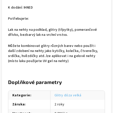
K dodání: IHNED
Potřebujete:
Lak na nehty na podklad, glitry (třpytky), pomerančové
dřívko, bezbarvý lak na vrchní vrstvu.
Můžete kombinovat glitry různých barev nebo použít i
další zdobení na nehty jako kytičky, kolečka, čtverečky,
srdíčka, hvězdičky atd..lze aplikovat i na gelové nehty
(místo laku použijete UV gel na nehty)
Doplňkové parametry
Kategorie
:
Glitry dóza velká
Záruka
:
2 roky