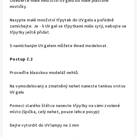
Odeberte malé množství UV gelu do malé plastové
mističky.
Nasypte malé množství třpytek do UV gelu a pořádně
zamíchejte. Je - li UV gel se třpytkami málo sytý, nebojte se
třpytky ještě přidat.
S namíchaným UV gelem můžete ihned modelovat.
Postup č.2
Proveďte klasickou modeláž nehtů.
Na vymodelovaný a zmatněný nehet naneste tenkou vrstvu
UV gelu
Pomocí starého štětce naneste třpytky na vámi zvolené
místo (špička, celý nehet, pouze lehce posyp)
Dejte vytvrdit do UV lampy na 2 min