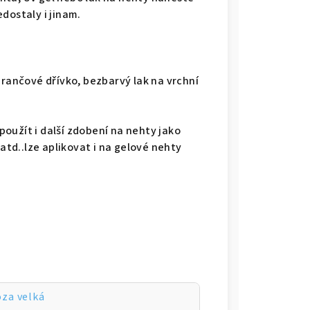
dostaly i jinam.
erančové dřívko, bezbarvý lak na vrchní
oužít i další zdobení na nehty jako
 atd..lze aplikovat i na gelové nehty
óza velká