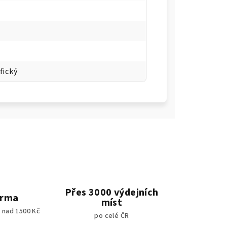
fický
Přes 3000 výdejních
arma
míst
 nad 1500 Kč
po celé ČR