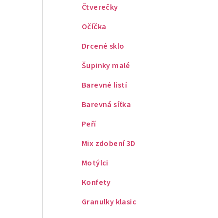
Čtverečky
Očíčka
Drcené sklo
Šupinky malé
Barevné listí
Barevná síťka
Peří
Mix zdobení 3D
Motýlci
Konfety
Granulky klasic