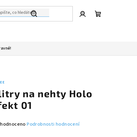
Přihlášení
Nákupní
košík
ravné!
LEE
litry na nehty Holo
fekt 01
měrné
hodnoceno
Podrobnosti hodnocení
nocení