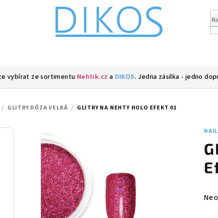
e vybírat ze sortimentu
Nehtik.cz
a
DIKOS
. Jedna zásilka - jedno dop
/
GLITRY DÓZA VELKÁ
/
GLITRY NA NEHTY HOLO EFEKT 01
NAI
G
E
Prů
Neo
hod