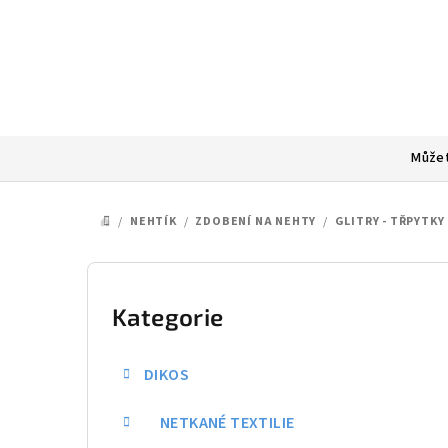
Přejít
na
obsah
Můžet
/
NEHTÍK
/
ZDOBENÍ NA NEHTY
/
GLITRY - TŘPYTKY
DOMŮ
P
o
Kategorie
Přeskočit
kategorie
s
DIKOS
t
NETKANÉ TEXTILIE
r