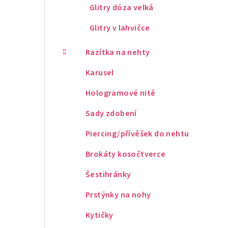
Glitry dóza velká
Glitry v lahvičce
Razítka na nehty
Karusel
Hologramové nitě
Sady zdobení
Piercing/přívěšek do nehtu
Brokáty kosočtverce
Šestihránky
Prstýnky na nohy
Kytičky