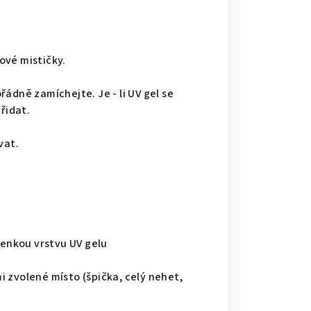
ové mističky.
ádně zamíchejte. Je - li UV gel se
řidat.
vat.
enkou vrstvu UV gelu
 zvolené místo (špička, celý nehet,