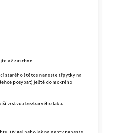
jte až zaschne.
cí starého štětce naneste třpytky na
e lehce posypat) ještě do mokrého
alší vrstvou bezbarvého laku.
htu, UV gel nebo lak na nehty naneste