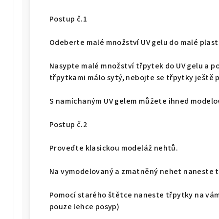
Postup č.1
Odeberte malé množství UV gelu do malé plast
Nasypte malé množství třpytek do UV gelu a poř
třpytkami málo sytý, nebojte se třpytky ještě p
S namíchaným UV gelem můžete ihned modelo
Postup č.2
Proveďte klasickou modeláž nehtů.
Na vymodelovaný a zmatněný nehet naneste t
Pomocí starého štětce naneste třpytky na vámi
pouze lehce posyp)