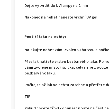
Dejte vytvrdit do UV lampy na 2 min
Nakonec na nehet naneste vrchní UV gel
Použití laku na nehty:
Nalakujte nehet vámi zvolenou barvou a počke
Přes lak natřete vrstvu bezbarvého laku. Pomo
vámi zvolené místo ( špička, celý nehet, pouz
bezbarvého laku.
Počkejte až lak na nehtu zaschne a přetřete d
TIP:
Pokud chcete třpytky nanést pouze na část ne