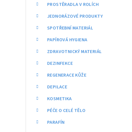
a
PROSTĚRADLA V ROLÍCH
n
JEDNORÁZOVÉ PRODUKTY
n
SPOTŘEBNÍ MATERIÁL
í
PAPÍROVÁ HYGIENA
p
ZDRAVOTNICKÝ MATERIÁL
a
DEZINFEKCE
n
REGENERACE KŮŽE
e
DEPILACE
l
KOSMETIKA
PÉČE O CELÉ TĚLO
PARAFÍN