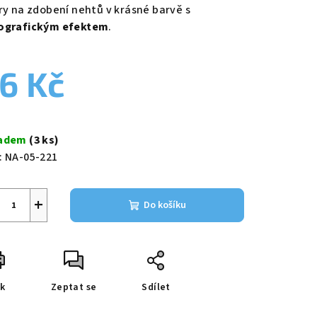
duktu
try na zdobení nehtů v krásné barvě s
ografickým efektem
.
6 Kč
zdiček.
ná
a:
ladem
(3 ks)
:
NA-05-221
+
Do košíku
sk
Zeptat se
Sdílet