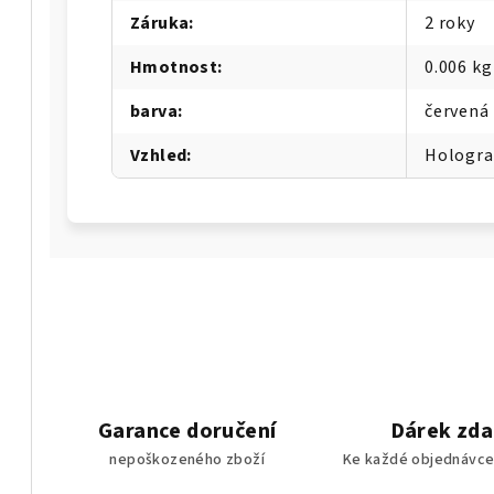
Záruka
:
2 roky
Hmotnost
:
0.006 kg
barva
:
červená
Vzhled
:
Hologra
Garance doručení
Dárek zd
nepoškozeného zboží
Ke každé objednávce