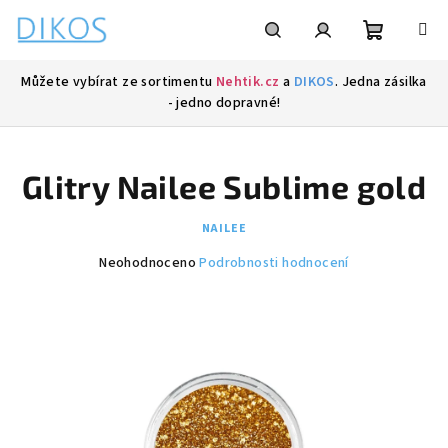
Přejít
na
obsah
Nákupní
Hledat
Přihlášení
Můžete vybírat ze sortimentu
Nehtik.cz
a
DIKOS
. Jedna zásilka
- jedno dopravné!
košík
Glitry Nailee Sublime gold
NAILEE
Průměrné
Neohodnoceno
Podrobnosti hodnocení
hodnocení
produktu
je
0,0
z
5
hvězdiček.