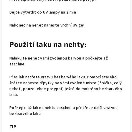
Dejte vytvrdit do UV lampy na 2 min
Nakonec na nehet naneste vrchní UV gel
Použití laku na nehty:
Nalakujte nehet vámi zvolenou barvou a počkejte až
zaschne.
Přes lak natřete vrstvu bezbarvého laku. Pomocí starého
štětce naneste třpytky na vámi zvolené místo ( špička, celý
nehet, pouze lehce posypat) ještě do mokrého bezbarvého
laku.
Počkejte až lak na nehtu zaschne a přetřete další vrstvou
bezbarvého laku.
TIP