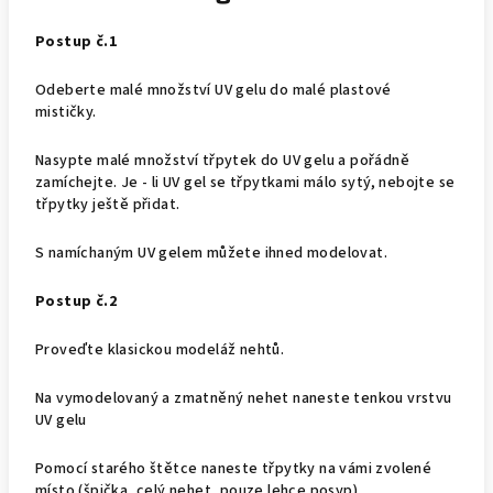
Postup č.1
Odeberte malé množství UV gelu do malé plastové
mističky.
Nasypte malé množství třpytek do UV gelu a pořádně
zamíchejte. Je - li UV gel se třpytkami málo sytý, nebojte se
třpytky ještě přidat.
S namíchaným UV gelem můžete ihned modelovat.
Postup č.2
Proveďte klasickou modeláž nehtů.
Na vymodelovaný a zmatněný nehet naneste tenkou vrstvu
UV gelu
Pomocí starého štětce naneste třpytky na vámi zvolené
místo (špička, celý nehet, pouze lehce posyp)