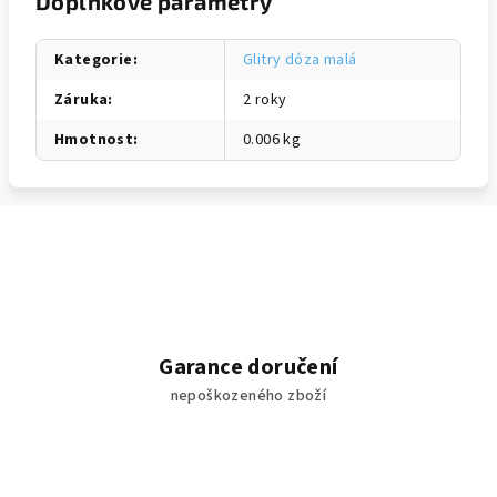
Doplňkové parametry
Kategorie
:
Glitry dóza malá
Záruka
:
2 roky
Hmotnost
:
0.006 kg
Garance doručení
nepoškozeného zboží