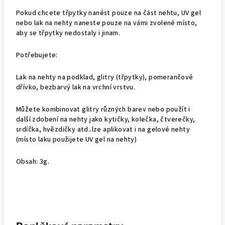
Pokud chcete třpytky nanést pouze na část nehtu, UV gel
nebo lak na nehty naneste pouze na vámi zvolené místo,
aby se třpytky nedostaly i jinam.
Potřebujete:
Lak na nehty na podklad, glitry (třpytky), pomerančové
dřívko, bezbarvý lak na vrchní vrstvu.
Můžete kombinovat glitry různých barev nebo použít i
další zdobení na nehty jako kytičky, kolečka, čtverečky,
srdíčka, hvězdičky atd..lze aplikovat i na gelové nehty
(místo laku použijete UV gel na nehty)
Obsah: 3g.