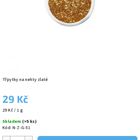
Třpytky na nehty zlaté
29 Kč
Měrná
29 Kč / 1 g
cena:
Skladem
(>5 ks)
Kód:
N-Z-G-51