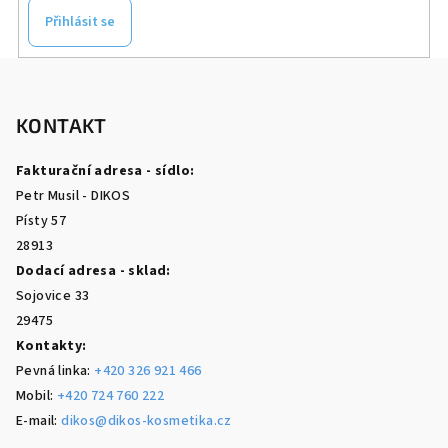
Přihlásit se
Z
á
p
KONTAKT
a
Fakturační adresa - sídlo:
t
Petr Musil - DIKOS
í
Písty 57
28913
Dodací adresa - sklad:
Sojovice 33
29475
Kontakty:
Pevná linka:
+420 326 921 466
Mobil:
+420 724 760 222
E-mail:
dikos@dikos-kosmetika.cz