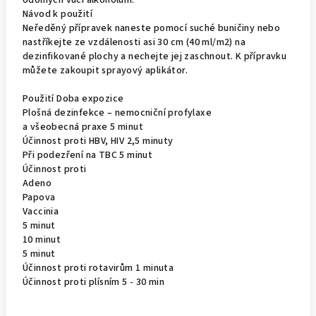
odolných vůči alkoholům.
Návod k použití
Neředěný přípravek naneste pomocí suché buničiny nebo
nastříkejte ze vzdálenosti asi 30 cm (40 ml/m2) na
dezinfikované plochy a nechejte jej zaschnout. K přípravku
můžete zakoupit sprayový aplikátor.
Použití Doba expozice
Plošná dezinfekce – nemocniční profylaxe
a všeobecná praxe 5 minut
Účinnost proti HBV, HIV 2,5 minuty
Při podezření na TBC 5 minut
Účinnost proti
Adeno
Papova
Vaccinia
5 minut
10 minut
5 minut
Účinnost proti rotavirům 1 minuta
Účinnost proti plísním 5 - 30 min