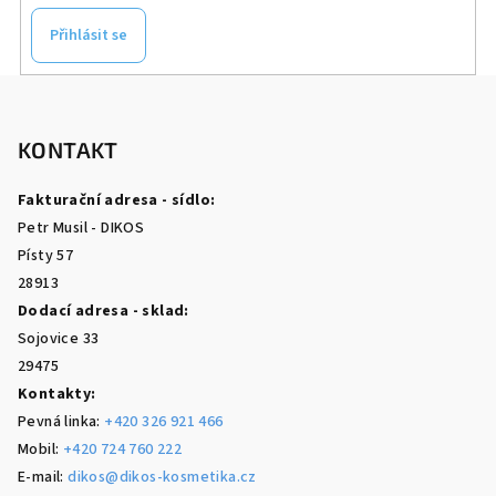
Přihlásit se
Z
á
p
KONTAKT
a
Fakturační adresa - sídlo:
t
Petr Musil - DIKOS
í
Písty 57
28913
Dodací adresa - sklad:
Sojovice 33
29475
Kontakty:
Pevná linka:
+420 326 921 466
Mobil:
+420 724 760 222
E-mail:
dikos@dikos-kosmetika.cz