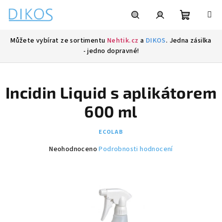
Přejít
na
obsah
Nákupní
Hledat
Přihlášení
Můžete vybírat ze sortimentu
Nehtik.cz
a
DIKOS
. Jedna zásilka
- jedno dopravné!
košík
Incidin Liquid s aplikátorem
600 ml
ECOLAB
Průměrné
Neohodnoceno
Podrobnosti hodnocení
hodnocení
produktu
je
0,0
z
5
hvězdiček.