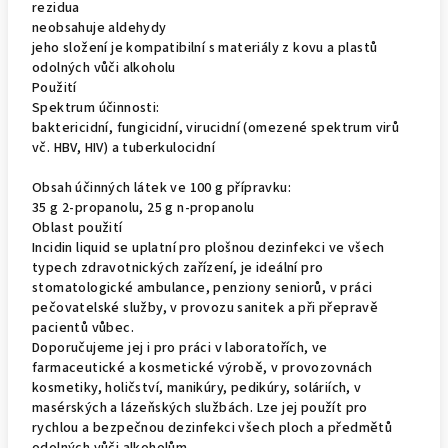
rezidua
neobsahuje aldehydy
jeho složení je kompatibilní s materiály z kovu a plastů
odolných vůči alkoholu
Použití
Spektrum účinnosti:
baktericidní, fungicidní, virucidní (omezené spektrum virů
vč. HBV, HIV) a tuberkulocidní
Obsah účinných látek ve 100 g přípravku:
35 g 2-propanolu, 25 g n-propanolu
Oblast použití
Incidin liquid se uplatní pro plošnou dezinfekci ve všech
typech zdravotnických zařízení, je ideální pro
stomatologické ambulance, penziony seniorů, v práci
pečovatelské služby, v provozu sanitek a při přepravě
pacientů vůbec.
Doporučujeme jej i pro práci v laboratořích, ve
farmaceutické a kosmetické výrobě, v provozovnách
kosmetiky, holičství, manikúry, pedikúry, soláriích, v
masérských a lázeňských službách. Lze jej použít pro
rychlou a bezpečnou dezinfekci všech ploch a předmětů