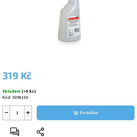
319 Kč
Měrná
Skladem
(>5 ks)
cena:
Kód:
3096150
−
+
Do košíku