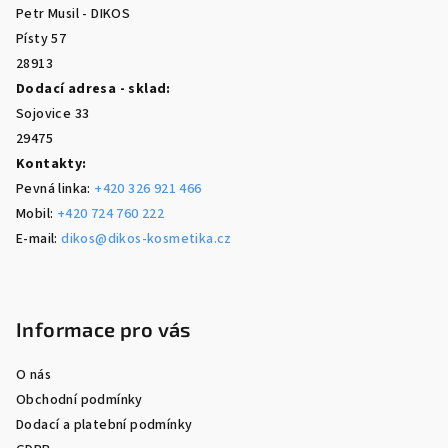
t
Petr Musil - DIKOS
í
Písty 57
28913
Dodací adresa - sklad:
Sojovice 33
29475
Kontakty:
Pevná linka:
+420 326 921 466
Mobil:
+420 724 760 222
E-mail:
dikos@dikos-kosmetika.cz
Informace pro vás
O nás
Obchodní podmínky
Dodací a platební podmínky