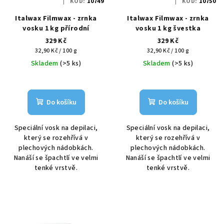
KÓD:
10749
KÓD:
10750
Italwax Filmwax - zrnka
Italwax Filmwax - zrnka
vosku 1 kg přírodní
vosku 1 kg švestka
329 Kč
329 Kč
Měrná
Měrná
32,90 Kč / 100 g
32,90 Kč / 100 g
cena:
cena:
Skladem
(>5 ks)
Skladem
(>5 ks)
Do košíku
Do košíku
Speciální vosk na depilaci,
Speciální vosk na depilaci,
který se rozehřívá v
který se rozehřívá v
plechových nádobkách.
plechových nádobkách.
Nanáší se špachtlí ve velmi
Nanáší se špachtlí ve velmi
tenké vrstvě.
tenké vrstvě.