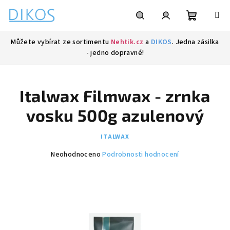
Přejít
na
obsah
Nákupní
Hledat
Přihlášení
Můžete vybírat ze sortimentu
Nehtik.cz
a
DIKOS
. Jedna zásilka
- jedno dopravné!
košík
Italwax Filmwax - zrnka
vosku 500g azulenový
ITALWAX
Průměrné
Neohodnoceno
Podrobnosti hodnocení
hodnocení
produktu
je
0,0
z
5
hvězdiček.