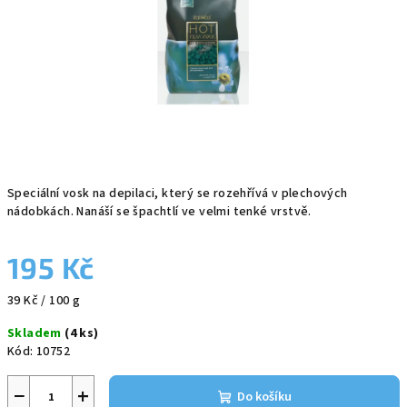
Speciální vosk na depilaci, který se rozehřívá v plechových
nádobkách. Nanáší se špachtlí ve velmi tenké vrstvě.
195 Kč
Měrná
39 Kč / 100 g
cena:
Skladem
(4 ks)
Kód:
10752
−
+
Do košíku