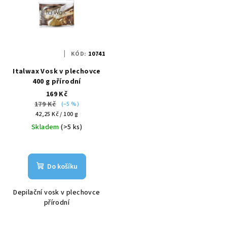
KÓD:
10741
Italwax Vosk v plechovce
400 g přírodní
169 Kč
179 Kč
(–5 %)
Měrná
42,25 Kč / 100 g
cena:
Skladem
(>5 ks)
Do košíku
Depilační vosk v plechovce
přírodní