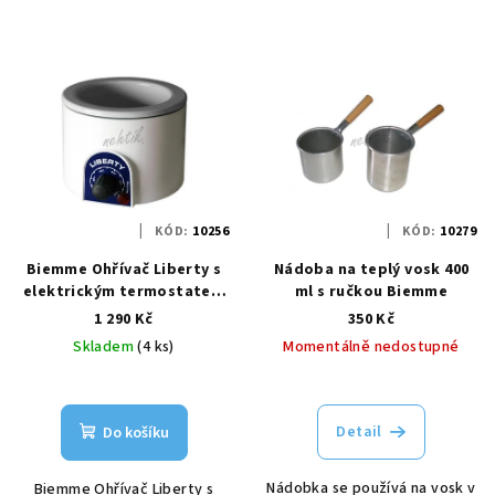
KÓD:
10256
KÓD:
10279
Biemme Ohřívač Liberty s
Nádoba na teplý vosk 400
elektrickým termostatem
ml s ručkou Biemme
na vosk v plechovce 400 ml
1 290 Kč
350 Kč
- bílý
Skladem
(4 ks)
Momentálně nedostupné
Detail
Do košíku
Nádobka se používá na vosk v
Biemme Ohřívač Liberty s