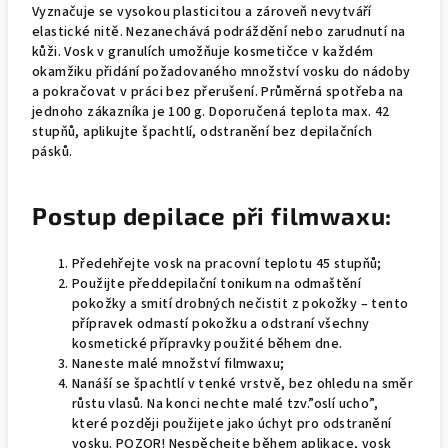
Vyznačuje se vysokou plasticitou a zároveň nevytváří
elastické nitě. Nezanechává podráždění nebo zarudnutí na
kůži. Vosk v granulích umožňuje kosmetičce v každém
okamžiku přidání požadovaného množství vosku do nádoby
a pokračovat v práci bez přerušení. Průměrná spotřeba na
jednoho zákazníka je 100 g. Doporučená teplota max. 42
stupňů, aplikujte špachtlí, odstranění bez depilačních
pásků.
Postup depilace při filmwaxu:
Předehřejte vosk na pracovní teplotu 45 stupňů;
Použijte předdepilační tonikum na odmaštění
pokožky a smití drobných nečistit z pokožky – tento
přípravek odmastí pokožku a odstraní všechny
kosmetické přípravky použité během dne.
Naneste malé množství filmwaxu;
Nanáší se špachtlí v tenké vrstvě, bez ohledu na směr
růstu vlasů. Na konci nechte malé tzv.”oslí ucho”,
které později použijete jako úchyt pro odstranění
vosku. POZOR! Nespěchejte během aplikace, vosk