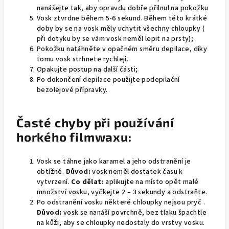
nanášejte tak, aby opravdu dobře přilnul na pokožku
Vosk ztvrdne během 5-6 sekund. Během této krátké
doby by se na vosk měly uchytit všechny chloupky (
při dotyku by se vám vosk neměl lepit na prsty);
Pokožku natáhněte v opačném směru depilace, díky
tomu vosk strhnete rychleji.
Opakujte postup na další části;
Po dokončení depilace použijte podepilační
bezolejové přípravky.
Časté chyby při používání
horkého filmwaxu:
Vosk se táhne jako karamel a jeho odstranění je
obtížné.
Důvod:
vosk neměl dostatek času k
vytvrzení.
Co dělat:
aplikujte na místo opět malé
množství vosku, vyčkejte 2 – 3 sekundy a odstraňte.
Po odstranění vosku některé chloupky nejsou pryč .
Důvod:
vosk se nanáší povrchně, bez tlaku špachtle
na kůži, aby se chloupky nedostaly do vrstvy vosku.