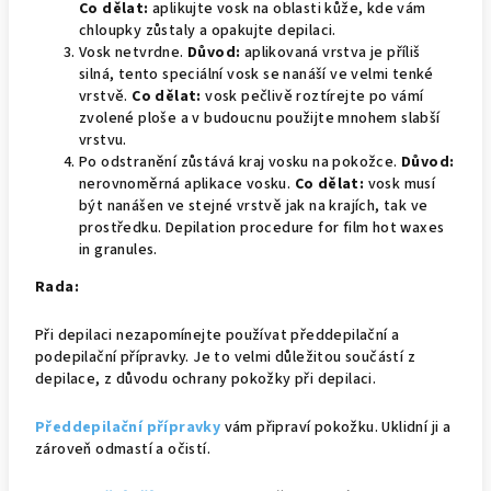
Co dělat:
aplikujte vosk na oblasti kůže, kde vám
chloupky zůstaly a opakujte depilaci.
Vosk netvrdne.
Důvod:
aplikovaná vrstva je příliš
silná, tento speciální vosk se nanáší ve velmi tenké
vrstvě.
Co dělat:
vosk pečlivě roztírejte po vámí
zvolené ploše a v budoucnu použijte mnohem slabší
vrstvu.
Po odstranění zůstává kraj vosku na pokožce.
Důvod:
nerovnoměrná aplikace vosku.
Co dělat:
vosk musí
být nanášen ve stejné vrstvě jak na krajích, tak ve
prostředku. Depilation procedure for film hot waxes
in granules.
Rada:
Při depilaci nezapomínejte používat předdepilační a
podepilační přípravky. Je to velmi důležitou součástí z
depilace, z důvodu ochrany pokožky při depilaci.
Předdepilační přípravky
vám připraví pokožku. Uklidní ji a
zároveň odmastí a očistí.