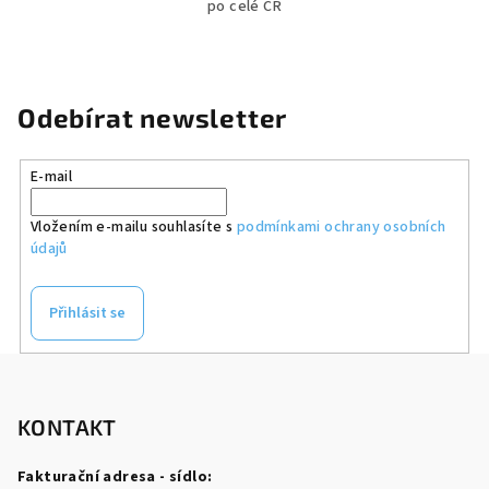
po celé ČR
Odebírat newsletter
E-mail
Vložením e-mailu souhlasíte s
podmínkami ochrany osobních
údajů
Přihlásit se
Z
á
p
KONTAKT
a
Fakturační adresa - sídlo: