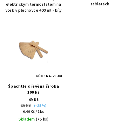
tabletách.
elektrickým termostatem na
vosk v plechovce 400 ml - bílý
KÓD:
NA-21-08
Špachtle dřevěná široká
100 ks
49 Kč
69 Kč
(–28 %)
Měrná
0,49 Kč / 1 ks
cena:
Skladem
(>5 ks)