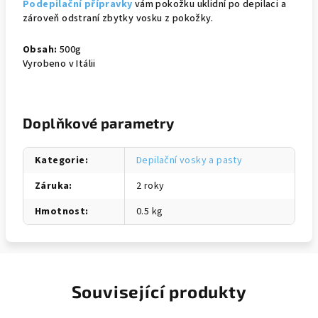
Podepilační přípravky
vám pokožku uklidní po depilaci a
zároveň odstraní zbytky vosku z pokožky.
Obsah:
500g
Vyrobeno v Itálii
Doplňkové parametry
Kategorie
:
Depilační vosky a pasty
Záruka
:
2 roky
Hmotnost
:
0.5 kg
Související produkty