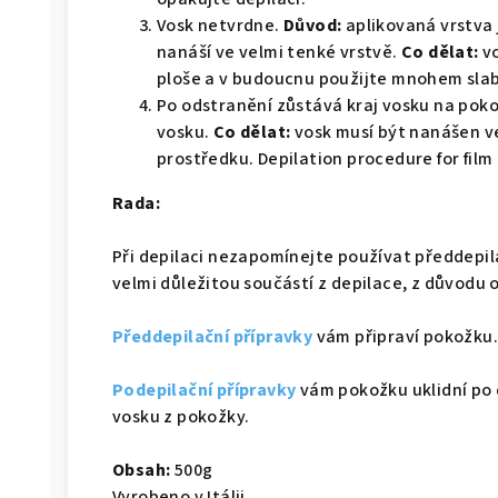
Vosk netvrdne.
Důvod:
aplikovaná vrstva j
nanáší ve velmi tenké vrstvě.
Co dělat:
vo
ploše a v budoucnu použijte mnohem slab
Po odstranění zůstává kraj vosku na pok
vosku.
Co dělat:
vosk musí být nanášen ve 
prostředku. Depilation procedure for film
Rada:
Při depilaci nezapomínejte používat předdepila
velmi důležitou součástí z depilace, z důvodu 
Předdepilační přípravky
vám připraví pokožku. 
Podepilační přípravky
vám pokožku uklidní po 
vosku z pokožky.
Obsah:
500g
Vyrobeno v Itálii