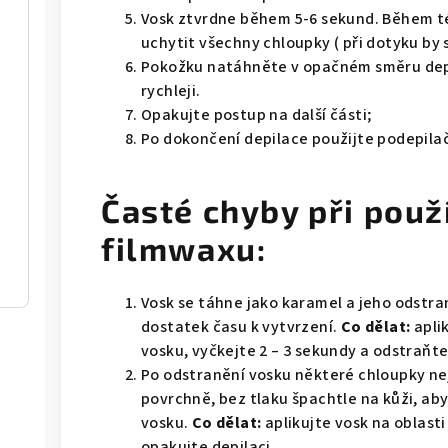
Vosk ztvrdne během 5-6 sekund. Během té
uchytit všechny chloupky ( při dotyku by 
Pokožku natáhněte v opačném směru depi
rychleji.
Opakujte postup na další části;
Po dokončení depilace použijte podepilač
Časté chyby při použ
filmwaxu:
Vosk se táhne jako karamel a jeho odstra
dostatek času k vytvrzení.
Co dělat:
apli
vosku, vyčkejte 2 – 3 sekundy a odstraňte
Po odstranění vosku některé chloupky ne
povrchně, bez tlaku špachtle na kůži, ab
vosku.
Co dělat:
aplikujte vosk na oblast
opakujte depilaci.