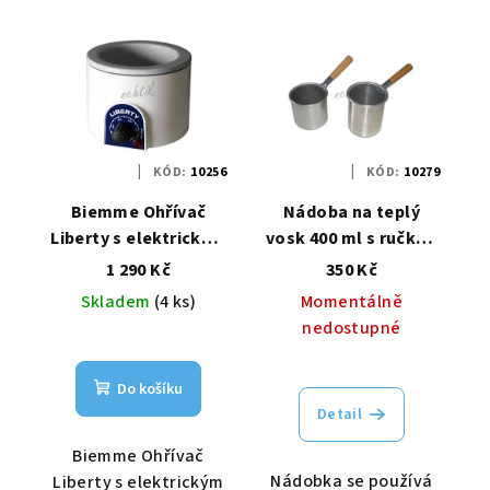
KÓD:
10256
KÓD:
10279
Biemme Ohřívač
Nádoba na teplý
Liberty s elektrickým
vosk 400 ml s ručkou
termostatem na
Biemme
1 290 Kč
350 Kč
vosk v plechovce 400
Skladem
(4 ks)
Momentálně
ml - bílý
nedostupné
Do košíku
Detail
Biemme Ohřívač
Nádobka se používá
Liberty s elektrickým