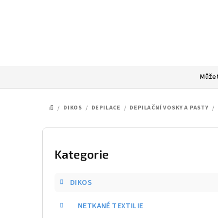
Přejít
na
obsah
Můžet
/
DIKOS
/
DEPILACE
/
DEPILAČNÍ VOSKY A PASTY
/
DOMŮ
P
o
Kategorie
Přeskočit
kategorie
s
DIKOS
t
NETKANÉ TEXTILIE
r