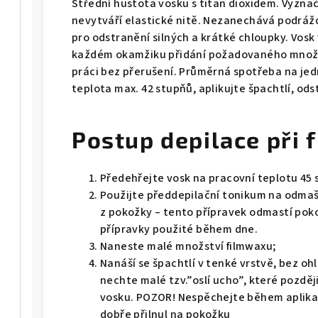
Střední hustota vosku s titan dioxidem. Vyznač
nevytváří elastické nitě. Nezanechává podráž
pro odstranění silných a krátké chloupky. Vos
každém okamžiku přidání požadovaného množs
práci bez přerušení. Průměrná spotřeba na je
teplota max. 42 stupňů, aplikujte špachtlí, od
Postup depilace při 
Předehřejte vosk na pracovní teplotu 45 
Použijte předdepilační tonikum na odmaš
z pokožky – tento přípravek odmastí pok
přípravky použité během dne.
Naneste malé množství filmwaxu;
Nanáší se špachtlí v tenké vrstvě, bez oh
nechte malé tzv.”oslí ucho”, které pozděj
vosku. POZOR! Nespěchejte během aplikac
dobře přilnul na pokožku