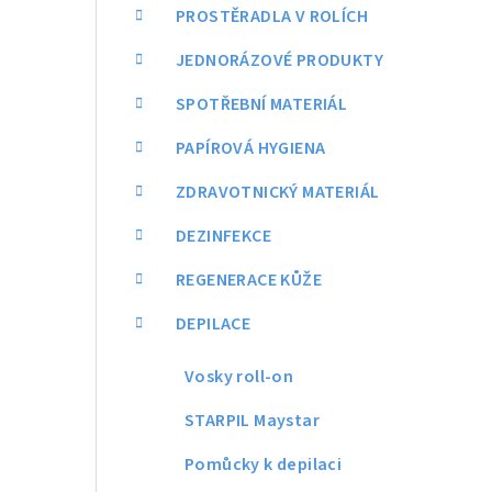
a
PROSTĚRADLA V ROLÍCH
n
JEDNORÁZOVÉ PRODUKTY
n
SPOTŘEBNÍ MATERIÁL
í
PAPÍROVÁ HYGIENA
p
ZDRAVOTNICKÝ MATERIÁL
a
DEZINFEKCE
n
REGENERACE KŮŽE
e
DEPILACE
l
Vosky roll-on
STARPIL Maystar
Pomůcky k depilaci