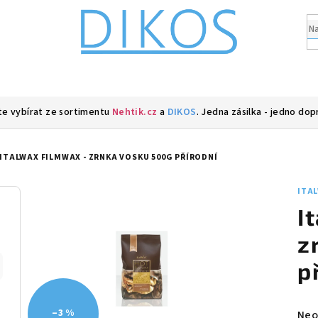
e vybírat ze sortimentu
Nehtik.cz
a
DIKOS
. Jedna zásilka - jedno dop
ITALWAX FILMWAX - ZRNKA VOSKU 500G PŘÍRODNÍ
ITA
I
z
p
–3 %
Prů
Neo