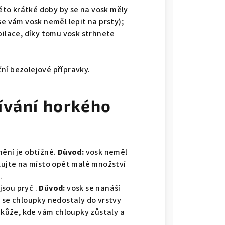
to krátké doby by se na vosk měly
se vám vosk neměl lepit na prsty);
lace, díky tomu vosk strhnete
ní bezolejové přípravky.
ívání horkého
nění je obtížné.
Důvod:
vosk neměl
kujte na místo opět malé množství
.
jsou pryč .
Důvod:
vosk se nanáší
y se chloupky nedostaly do vrstvy
i kůže, kde vám chloupky zůstaly a