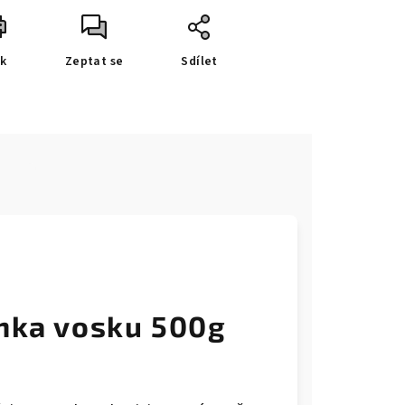
sk
Zeptat se
Sdílet
e
rnka vosku 500g