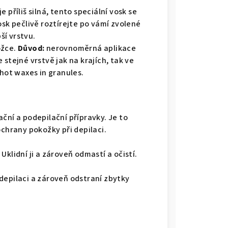
e příliš silná, tento speciální vosk se
sk pečlivě roztírejte po vámí zvolené
ší vrstvu.
ožce.
Důvod:
nerovnoměrná aplikace
stejné vrstvě jak na krajích, tak ve
 hot waxes in granules.
ční a podepilační přípravky. Je to
ochrany pokožky při depilaci.
Uklidní ji a zároveň odmastí a očistí.
depilaci a zároveň odstraní zbytky