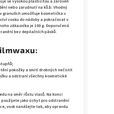
uje se vysokou plasticitou a zároveň
dění nebo zarudnutí na kůži. Vhodný
k v granulích umožňuje kosmetička v
tví vosku do nádoby a pokračovat v
dnoho zákazníka je 100 g. Doporučená
stranění bez depilačních pásků.
filmwaxu:
stupňů;
tění pokožky a smití drobných nečistit
ožku a odstraní všechny kosmetické
ledu na směr růstu vlasů. Na konci
i použijete jako úchyt pro odstranění
e, vosk nanášejte tak, aby opravdu