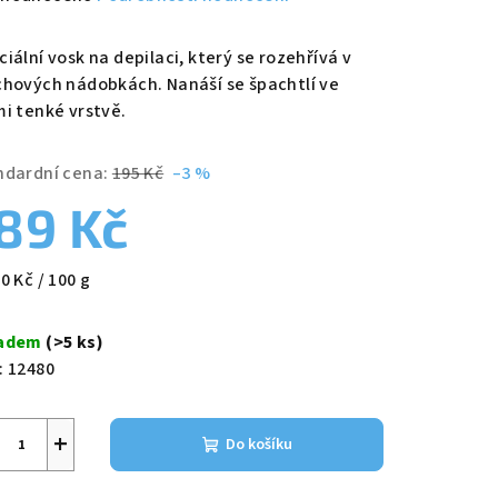
nocení
duktu
iální vosk na depilaci, který se rozehřívá v
chových nádobkách. Nanáší se špachtlí ve
mi tenké vrstvě.
ndardní cena:
195 Kč
–3 %
zdiček.
89 Kč
ná
0 Kč / 100 g
a:
ladem
(>5 ks)
:
12480
+
Do košíku