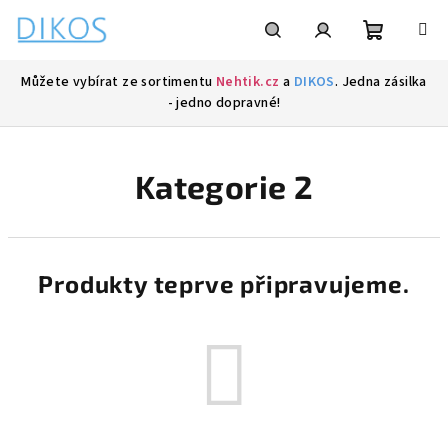
Přejít
na
obsah
Nákupní
Hledat
Přihlášení
Můžete vybírat ze sortimentu
Nehtik.cz
a
DIKOS
. Jedna zásilka
- jedno dopravné!
košík
Kategorie 2
Produkty teprve připravujeme.