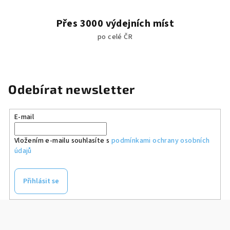
Přes 3000 výdejních míst
po celé ČR
Odebírat newsletter
E-mail
Vložením e-mailu souhlasíte s
podmínkami ochrany osobních
údajů
Přihlásit se
Z
á