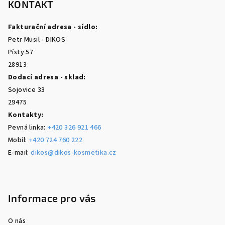
p
KONTAKT
a
Fakturační adresa - sídlo:
t
Petr Musil - DIKOS
í
Písty 57
28913
Dodací adresa - sklad:
Sojovice 33
29475
Kontakty:
Pevná linka:
+420 326 921 466
Mobil:
+420 724 760 222
E-mail:
dikos@dikos-kosmetika.cz
Informace pro vás
O nás