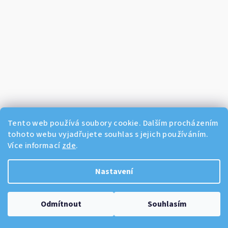
Tento web používá soubory cookie. Dalším procházením
tohoto webu vyjadřujete souhlas s jejich používáním.
Více informací
zde
.
Sledovat na Instagramu
Nastavení
Copyright 2026
Dikos Kosmetika
. Všechna práva vyhrazena.
Odmítnout
Souhlasím
Vytvořil Shoptet