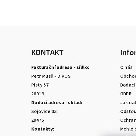
Z
á
KONTAKT
Info
p
a
Fakturační adresa - sídlo:
O nás
t
Petr Musil - DIKOS
Obchod
Písty 57
Dodací
í
28913
GDPR
Dodací adresa - sklad:
Jak na
Sojovice 33
Odstou
29475
Ochran
Kontakty:
Mohlo 