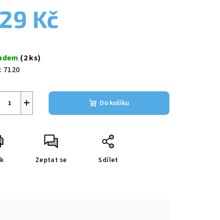
duktu
29 Kč
ná
a:
ladem
(2 ks)
zdiček.
:
7120
+
Do košíku
sk
Zeptat se
Sdílet