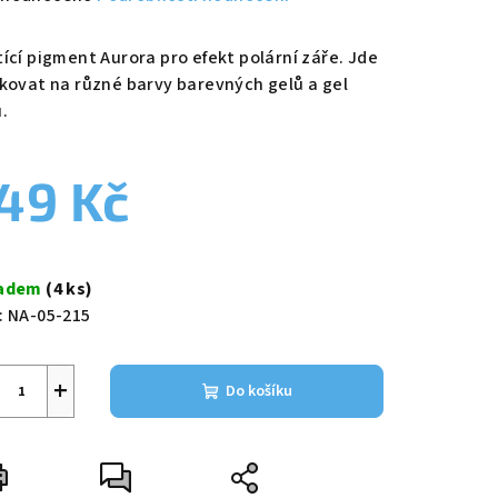
nocení
duktu
tící pigment Aurora pro efekt polární záře. Jde
ikovat na různé barvy barevných gelů a gel
.
49 Kč
zdiček.
ná
a:
ladem
(4 ks)
:
NA-05-215
+
Do košíku