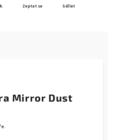
sk
Zeptat se
Sdílet
e
ra Mirror Dust
ře.