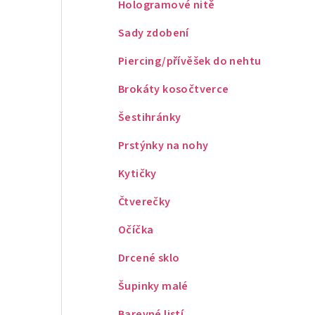
Hologramové nitě
Sady zdobení
Piercing/přívěšek do nehtu
Brokáty kosočtverce
Šestihránky
Prstýnky na nohy
Kytičky
Čtverečky
Očíčka
Drcené sklo
Šupinky malé
Barevné listí