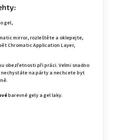
ehty:
o gel,
atic mirror, rozleštěte a oklepejte,
opět Chromatic Application Layer,
hu obezřetnosti při práci. Velmi snadno
a nechystáte na párty a nechcete byt
rně.
ové
barevné gely a gel laky.