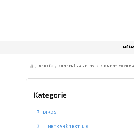
Přejít
na
obsah
Můžet
/
NEHTÍK
/
ZDOBENÍ NA NEHTY
/
PIGMENT CHROMA
DOMŮ
P
o
Kategorie
Přeskočit
kategorie
s
DIKOS
t
NETKANÉ TEXTILIE
r