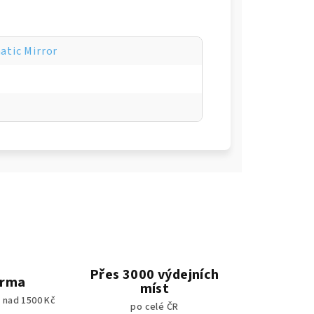
tic Mirror
Přes 3000 výdejních
arma
míst
 nad 1500 Kč
po celé ČR