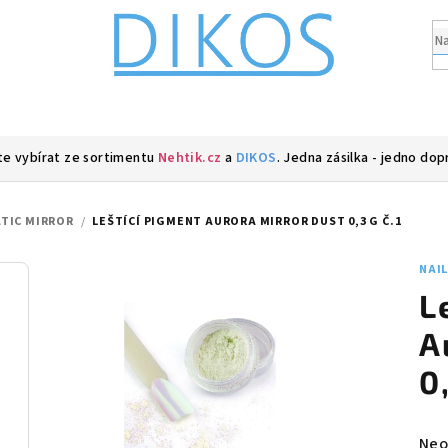
e vybírat ze sortimentu
Nehtik.cz
a
DIKOS
. Jedna zásilka - jedno dop
TIC MIRROR
/
LEŠTÍCÍ PIGMENT AURORA MIRROR DUST 0,3 G Č.1
NAI
L
A
0,
Prů
Neo