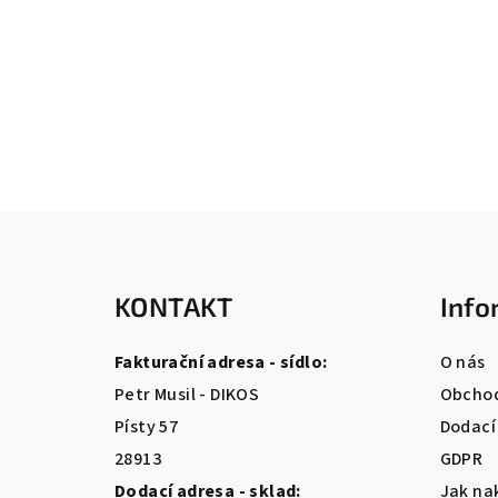
Z
á
KONTAKT
Info
p
a
Fakturační adresa - sídlo:
O nás
t
Petr Musil - DIKOS
Obchod
Písty 57
Dodací
í
28913
GDPR
Dodací adresa - sklad:
Jak na