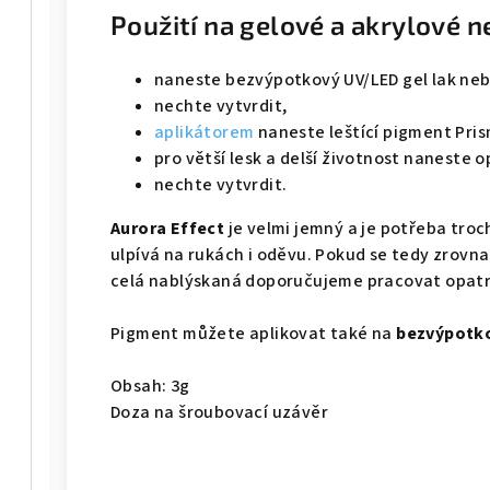
Použití na gelové a akrylové n
naneste bezvýpotkový UV/LED gel lak neb
nechte vytvrdit,
aplikátorem
naneste leštící pigment Prism
pro větší lesk a delší životnost naneste 
nechte vytvrdit.
Aurora Effect
je velmi jemný a je potřeba troc
ulpívá na rukách i oděvu. Pokud se tedy zrovn
celá nablýskaná doporučujeme pracovat opat
Pigment můžete aplikovat také na
bezvýpotk
Obsah: 3g
Doza na šroubovací uzávěr