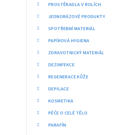
a
PROSTĚRADLA V ROLÍCH
n
JEDNORÁZOVÉ PRODUKTY
n
SPOTŘEBNÍ MATERIÁL
í
PAPÍROVÁ HYGIENA
p
ZDRAVOTNICKÝ MATERIÁL
a
DEZINFEKCE
n
REGENERACE KŮŽE
e
DEPILACE
l
KOSMETIKA
PÉČE O CELÉ TĚLO
PARAFÍN