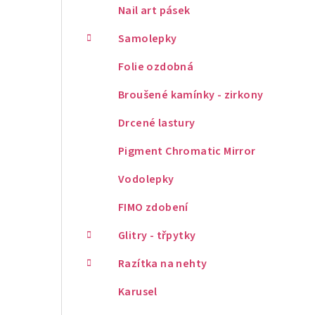
Nail art pásek
Samolepky
Folie ozdobná
Broušené kamínky - zirkony
Drcené lastury
Pigment Chromatic Mirror
Vodolepky
FIMO zdobení
Glitry - třpytky
Razítka na nehty
Karusel