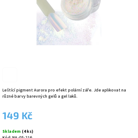
Leštící pigment Aurora pro efekt polární záře. Jde aplikovat na
různé barvy barevných gelů a gel laků.
149 Kč
Měrná
Skladem
(4 ks)
cena:
Kód:
NA-05-216