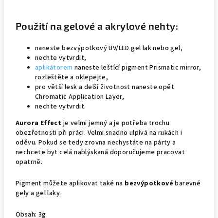
Použití na gelové a akrylové nehty:
naneste bezvýpotkový UV/LED gel lak nebo gel,
nechte vytvrdit,
aplikátorem
naneste leštící pigment Prismatic mirror,
rozleštěte a oklepejte,
pro větší lesk a delší životnost naneste opět
Chromatic Application Layer,
nechte vytvrdit.
Aurora Effect
je velmi jemný a je potřeba trochu
obezřetnosti při práci. Velmi snadno ulpívá na rukách i
oděvu. Pokud se tedy zrovna nechystáte na párty a
nechcete byt celá nablýskaná doporučujeme pracovat
opatrně.
Pigment můžete aplikovat také na
bezvýpotkové
barevné
gely a gel laky.
Obsah: 3g