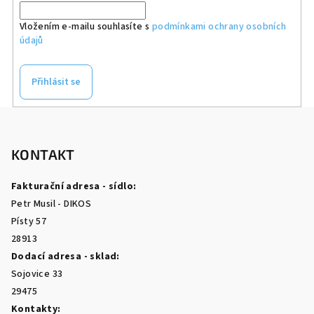
Vložením e-mailu souhlasíte s
podmínkami ochrany osobních
údajů
Přihlásit se
Z
á
p
KONTAKT
a
Fakturační adresa - sídlo:
t
Petr Musil - DIKOS
í
Písty 57
28913
Dodací adresa - sklad:
Sojovice 33
29475
Kontakty: