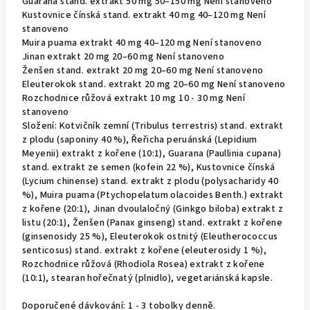
Guarana stand. extrakt 50 mg 50–150 mg Není stanoveno
Kustovnice čínská stand. extrakt 40 mg 40–120 mg Není
stanoveno
Muira puama extrakt 40 mg 40–120 mg Není stanoveno
Jinan extrakt 20 mg 20–60 mg Není stanoveno
Ženšen stand. extrakt 20 mg 20–60 mg Není stanoveno
Eleuterokok stand. extrakt 20 mg 20–60 mg Není stanoveno
Rozchodnice růžová extrakt 10 mg 10 - 30 mg Není
stanoveno
Složení: Kotvičník zemní (Tribulus terrestris) stand. extrakt
z plodu (saponiny 40 %), Řeřicha peruánská (Lepidium
Meyenii) extrakt z kořene (10:1), Guarana (Paullinia cupana)
stand. extrakt ze semen (kofein 22 %), Kustovnice čínská
(Lycium chinense) stand. extrakt z plodu (polysacharidy 40
%), Muira puama (Ptychopelatum olacoides Benth.) extrakt
z kořene (20:1), Jinan dvoulaločný (Ginkgo biloba) extrakt z
listu (20:1), Ženšen (Panax ginseng) stand. extrakt z kořene
(ginsenosidy 25 %), Eleuterokok ostnitý (Eleutherococcus
senticosus) stand. extrakt z kořene (eleuterosidy 1 %),
Rozchodnice růžová (Rhodiola Rosea) extrakt z kořene
(10:1), stearan hořečnatý (plnidlo), vegetariánská kapsle.
Doporučené dávkování: 1 - 3 tobolky denně.