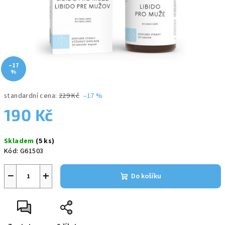
–17
%
standardní cena:
229 Kč
–17 %
190 Kč
Měrná
Skladem
(5 ks)
cena:
Kód:
G61503
−
+
Do košíku