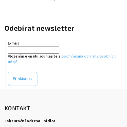
Odebírat newsletter
E-mail
Vložením e-mailu souhlasíte s
podmínkami ochrany osobních
údajů
Přihlásit se
Z
á
p
KONTAKT
a
Fakturační adresa - sídlo:
t