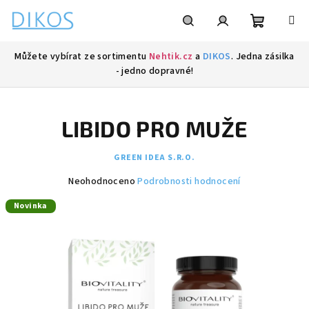
Přejít
na
obsah
Nákupní
Hledat
Přihlášení
Můžete vybírat ze sortimentu
Nehtik.cz
a
DIKOS
. Jedna zásilka
- jedno dopravné!
košík
LIBIDO PRO MUŽE
GREEN IDEA S.R.O.
Průměrné
Neohodnoceno
Podrobnosti hodnocení
hodnocení
Novinka
produktu
je
0,0
z
5
hvězdiček.