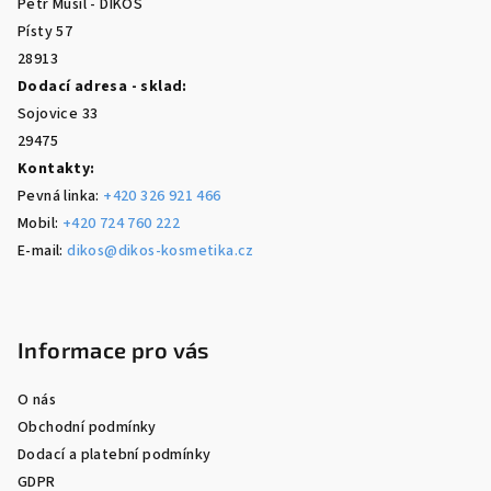
Petr Musil - DIKOS
í
Písty 57
28913
Dodací adresa - sklad:
Sojovice 33
29475
Kontakty:
Pevná linka:
+420 326 921 466
Mobil:
+420 724 760 222
E-mail:
dikos@dikos-kosmetika.cz
Informace pro vás
O nás
Obchodní podmínky
Dodací a platební podmínky
GDPR