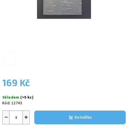
169 Kč
Měrná
Skladem
(>5 ks)
cena:
Kód:
12743
−
+
Do košíku