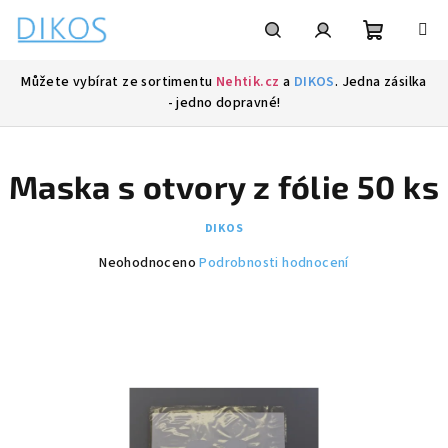
Přejít
na
obsah
Nákupní
Hledat
Přihlášení
Můžete vybírat ze sortimentu
Nehtik.cz
a
DIKOS
. Jedna zásilka
- jedno dopravné!
košík
Maska s otvory z fólie 50 ks
DIKOS
Průměrné
Neohodnoceno
Podrobnosti hodnocení
hodnocení
produktu
je
0,0
z
5
hvězdiček.