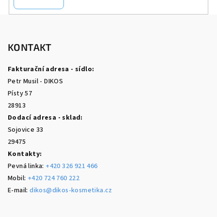
Z
á
p
KONTAKT
a
Fakturační adresa - sídlo:
t
Petr Musil - DIKOS
í
Písty 57
28913
Dodací adresa - sklad:
Sojovice 33
29475
Kontakty:
Pevná linka:
+420 326 921 466
Mobil:
+420 724 760 222
E-mail:
dikos@dikos-kosmetika.cz