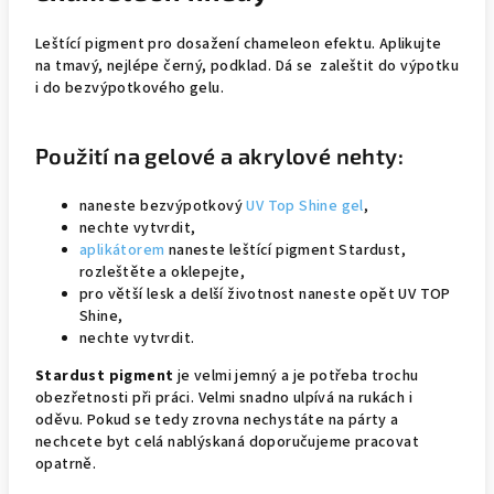
Leštící pigment pro dosažení chameleon efektu. Aplikujte
na tmavý, nejlépe černý, podklad. Dá se zaleštit do výpotku
i do bezvýpotkového gelu.
Použití na gelové a akrylové nehty:
naneste bezvýpotkový
UV Top Shine gel
,
nechte vytvrdit,
aplikátorem
naneste leštící pigment Stardust,
rozleštěte a oklepejte,
pro větší lesk a delší životnost naneste opět UV TOP
Shine,
nechte vytvrdit.
Stardust pigment
je velmi jemný a je potřeba trochu
obezřetnosti při práci. Velmi snadno ulpívá na rukách i
oděvu. Pokud se tedy zrovna nechystáte na párty a
nechcete byt celá nablýskaná doporučujeme pracovat
opatrně.