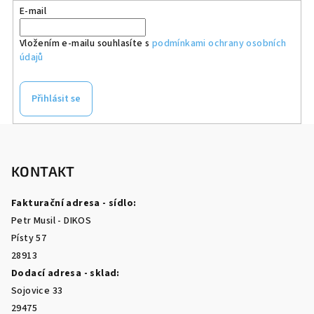
E-mail
Vložením e-mailu souhlasíte s
podmínkami ochrany osobních
údajů
Přihlásit se
Z
á
p
KONTAKT
a
Fakturační adresa - sídlo:
t
Petr Musil - DIKOS
í
Písty 57
28913
Dodací adresa - sklad:
Sojovice 33
29475