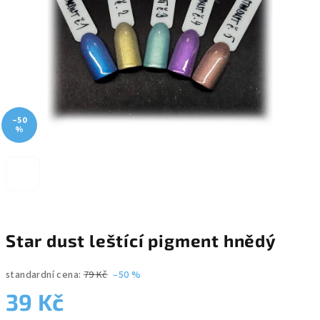
–50
%
Star dust leštící pigment hnědý
standardní cena:
79 Kč
–50 %
39 Kč