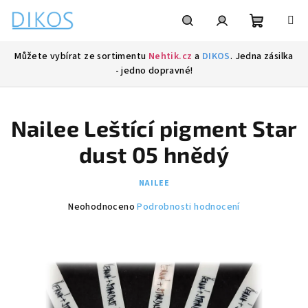
Přejít
na
obsah
Nákupní
Hledat
Přihlášení
Můžete vybírat ze sortimentu
Nehtik.cz
a
DIKOS
. Jedna zásilka
- jedno dopravné!
košík
Nailee Leštící pigment Star
dust 05 hnědý
NAILEE
Průměrné
Neohodnoceno
Podrobnosti hodnocení
hodnocení
produktu
je
0,0
z
5
hvězdiček.