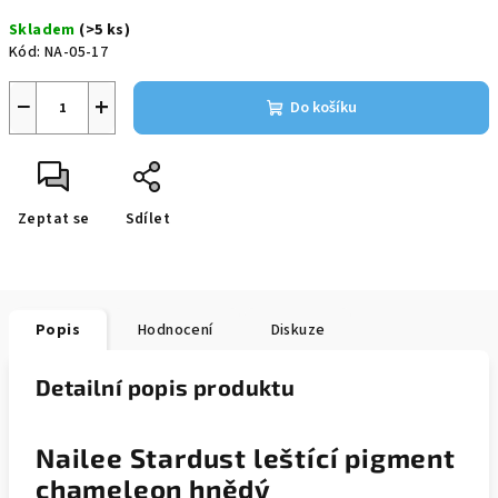
Měrná
Skladem
(>5 ks)
cena:
Kód:
NA-05-17
−
+
Do košíku
Zeptat se
Sdílet
Popis
Hodnocení
Diskuze
Detailní popis produktu
Nailee Stardust leštící pigment
chameleon hnědý