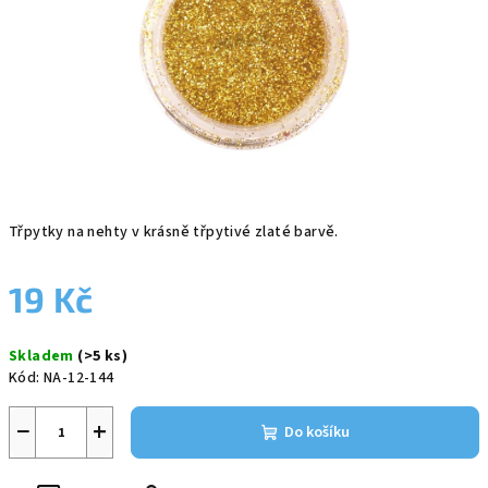
Třpytky na nehty v krásně třpytivé zlaté barvě.
19 Kč
Měrná
Skladem
(>5 ks)
cena:
Kód:
NA-12-144
−
+
Do košíku