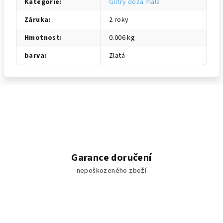
Kategorie
:
Glitry dóza malá
Záruka
:
2 roky
Hmotnost
:
0.006 kg
barva
:
Zlatá
Garance doručení
nepoškozeného zboží