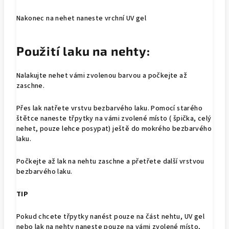
Nakonec na nehet naneste vrchní UV gel
Použití laku na nehty:
Nalakujte nehet vámi zvolenou barvou a počkejte až
zaschne.
Přes lak natřete vrstvu bezbarvého laku. Pomocí starého
štětce naneste třpytky na vámi zvolené místo ( špička, celý
nehet, pouze lehce posypat) ještě do mokrého bezbarvého
laku.
Počkejte až lak na nehtu zaschne a přetřete další vrstvou
bezbarvého laku.
TIP
Pokud chcete třpytky nanést pouze na část nehtu, UV gel
nebo lak na nehty naneste pouze na vámi zvolené místo,