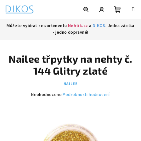
Přejít
na
obsah
Nákupní
Hledat
Přihlášení
Můžete vybírat ze sortimentu
Nehtik.cz
a
DIKOS
. Jedna zásilka
- jedno dopravné!
košík
Nailee třpytky na nehty č.
144 Glitry zlaté
NAILEE
Průměrné
Neohodnoceno
Podrobnosti hodnocení
hodnocení
produktu
je
0,0
z
5
hvězdiček.