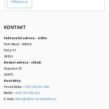
Přihlásit se
Z
á
p
KONTAKT
a
Fakturační adresa - sídlo:
t
Petr Musil - DIKOS
í
Písty 57
28913
Dodací adresa - sklad:
Sojovice 33
29475
Kontakty:
Pevná linka:
+420 326 921 466
Mobil:
+420 724 760 222
E-mail:
dikos@dikos-kosmetika.cz