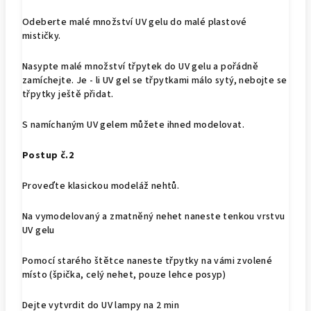
Odeberte malé množství UV gelu do malé plastové
mističky.
Nasypte malé množství třpytek do UV gelu a pořádně
zamíchejte. Je - li UV gel se třpytkami málo sytý, nebojte se
třpytky ještě přidat.
S namíchaným UV gelem můžete ihned modelovat.
Postup č.2
Proveďte klasickou modeláž nehtů.
Na vymodelovaný a zmatněný nehet naneste tenkou vrstvu
UV gelu
Pomocí starého štětce naneste třpytky na vámi zvolené
místo (špička, celý nehet, pouze lehce posyp)
Dejte vytvrdit do UV lampy na 2 min