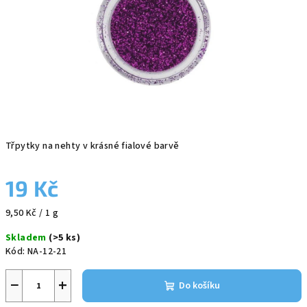
Třpytky na nehty v krásné fialové barvě
19 Kč
Měrná
9,50 Kč / 1 g
cena:
Skladem
(>5 ks)
Kód:
NA-12-21
−
+
Do košíku