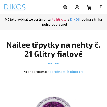
Přejít
na
obsah
Nákupní
Hledat
Přihlášení
Můžete vybírat ze sortimentu
Nehtik.cz
a
DIKOS
. Jedna zásilka
- jedno dopravné!
košík
Nailee třpytky na nehty č.
21 Glitry fialové
NAILEE
Průměrné
Neohodnoceno
Podrobnosti hodnocení
hodnocení
produktu
je
0,0
z
5
hvězdiček.