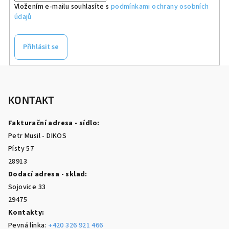
Vložením e-mailu souhlasíte s
podmínkami ochrany osobních
údajů
Přihlásit se
Z
á
p
KONTAKT
a
Fakturační adresa - sídlo:
t
Petr Musil - DIKOS
í
Písty 57
28913
Dodací adresa - sklad:
Sojovice 33
29475
Kontakty:
Pevná linka:
+420 326 921 466