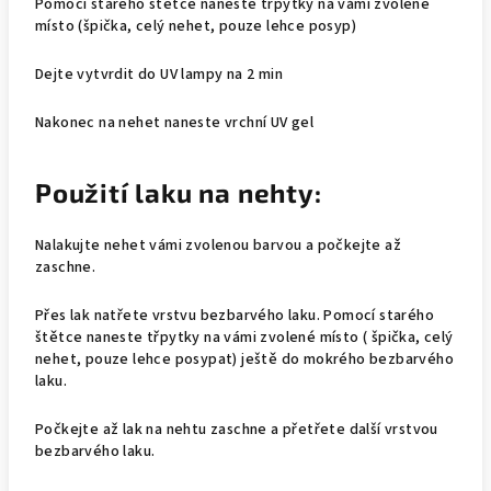
Pomocí starého štětce naneste třpytky na vámi zvolené
místo (špička, celý nehet, pouze lehce posyp)
Dejte vytvrdit do UV lampy na 2 min
Nakonec na nehet naneste vrchní UV gel
Použití laku na nehty:
Nalakujte nehet vámi zvolenou barvou a počkejte až
zaschne.
Přes lak natřete vrstvu bezbarvého laku. Pomocí starého
štětce naneste třpytky na vámi zvolené místo ( špička, celý
nehet, pouze lehce posypat) ještě do mokrého bezbarvého
laku.
Počkejte až lak na nehtu zaschne a přetřete další vrstvou
bezbarvého laku.