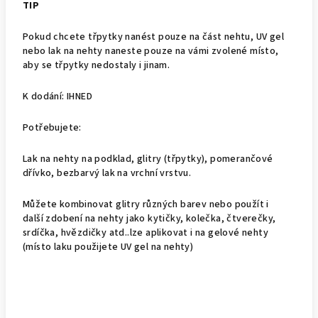
TIP
Pokud chcete třpytky nanést pouze na část nehtu, UV gel
nebo lak na nehty naneste pouze na vámi zvolené místo,
aby se třpytky nedostaly i jinam.
K dodání: IHNED
Potřebujete:
Lak na nehty na podklad, glitry (třpytky), pomerančové
dřívko, bezbarvý lak na vrchní vrstvu.
Můžete kombinovat glitry různých barev nebo použít i
další zdobení na nehty jako kytičky, kolečka, čtverečky,
srdíčka, hvězdičky atd..lze aplikovat i na gelové nehty
(místo laku použijete UV gel na nehty)