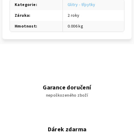
Kategorie
:
Glitry - třpytky
Záruka
:
2 roky
Hmotnost
:
0.006 kg
Garance doručení
nepoškozeného zboží
Dárek zdarma