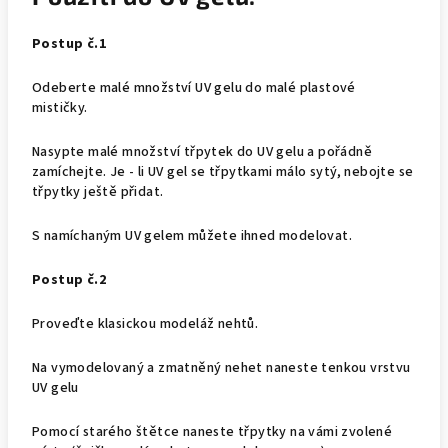
Postup č.1
Odeberte malé množství UV gelu do malé plastové
mističky.
Nasypte malé množství třpytek do UV gelu a pořádně
zamíchejte. Je - li UV gel se třpytkami málo sytý, nebojte se
třpytky ještě přidat.
S namíchaným UV gelem můžete ihned modelovat.
Postup č.2
Proveďte klasickou modeláž nehtů.
Na vymodelovaný a zmatněný nehet naneste tenkou vrstvu
UV gelu
Pomocí starého štětce naneste třpytky na vámi zvolené