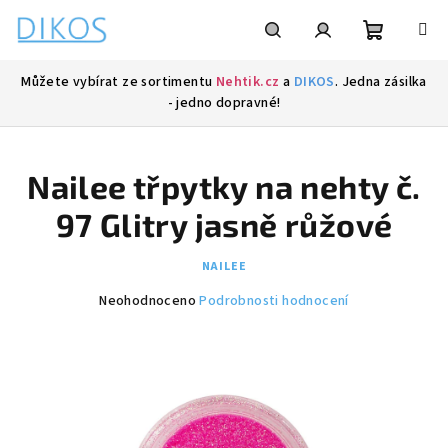
Přejít
na
obsah
Nákupní
Hledat
Přihlášení
Můžete vybírat ze sortimentu
Nehtik.cz
a
DIKOS
. Jedna zásilka
- jedno dopravné!
košík
Nailee třpytky na nehty č.
97 Glitry jasně růžové
NAILEE
Průměrné
Neohodnoceno
Podrobnosti hodnocení
hodnocení
produktu
je
0,0
z
5
hvězdiček.