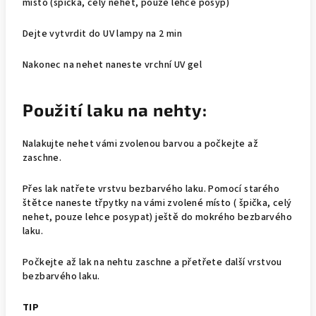
místo (špička, celý nehet, pouze lehce posyp)
Dejte vytvrdit do UV lampy na 2 min
Nakonec na nehet naneste vrchní UV gel
Použití laku na nehty:
Nalakujte nehet vámi zvolenou barvou a počkejte až
zaschne.
Přes lak natřete vrstvu bezbarvého laku. Pomocí starého
štětce naneste třpytky na vámi zvolené místo ( špička, celý
nehet, pouze lehce posypat) ještě do mokrého bezbarvého
laku.
Počkejte až lak na nehtu zaschne a přetřete další vrstvou
bezbarvého laku.
TIP