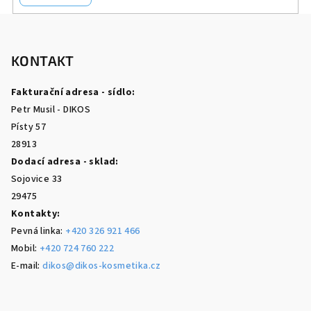
Z
á
p
KONTAKT
a
Fakturační adresa - sídlo:
t
Petr Musil - DIKOS
í
Písty 57
28913
Dodací adresa - sklad:
Sojovice 33
29475
Kontakty:
Pevná linka:
+420 326 921 466
Mobil:
+420 724 760 222
E-mail:
dikos@dikos-kosmetika.cz