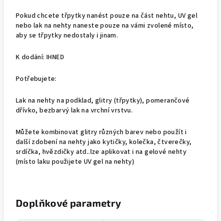
Pokud chcete třpytky nanést pouze na část nehtu, UV gel
nebo lak na nehty naneste pouze na vámi zvolené místo,
aby se třpytky nedostaly i jinam.
K dodání: IHNED
Potřebujete:
Lak na nehty na podklad, glitry (třpytky), pomerančové
dřívko, bezbarvý lak na vrchní vrstvu.
Můžete kombinovat glitry různých barev nebo použít i
další zdobení na nehty jako kytičky, kolečka, čtverečky,
srdíčka, hvězdičky atd..lze aplikovat i na gelové nehty
(místo laku použijete UV gel na nehty)
Doplňkové parametry