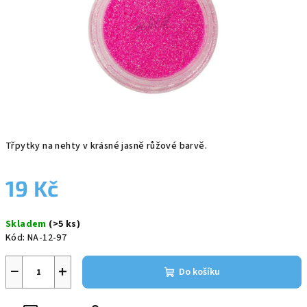
Třpytky na nehty v krásné jasně růžové barvě.
19 Kč
Měrná
Skladem
(>5 ks)
cena:
Kód:
NA-12-97
−
+
Do košíku