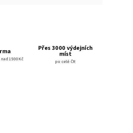
Přes 3000 výdejních
arma
míst
 nad 1500 Kč
po celé ČR