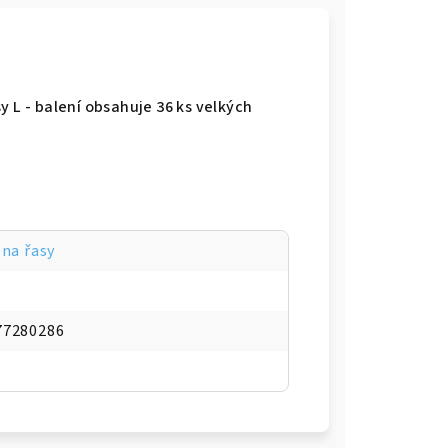
y L - balení obsahuje 36 ks velkých
 na řasy
77280286