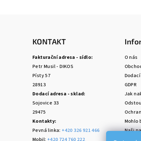
Z
á
KONTAKT
Info
p
a
Fakturační adresa - sídlo:
O nás
t
Petr Musil - DIKOS
Obchod
Písty 57
Dodací
í
28913
GDPR
Dodací adresa - sklad:
Jak na
Sojovice 33
Odstou
29475
Ochran
Kontakty:
Mohlo 
Pevná linka:
+420 326 921 466
Naši pa
Mobil:
+420 724 760 222