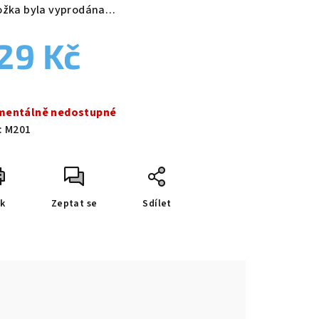
duktu
ožka byla vyprodána…
29 Kč
zdiček.
ná
a:
entálně nedostupné
:
M201
sk
Zeptat se
Sdílet
e