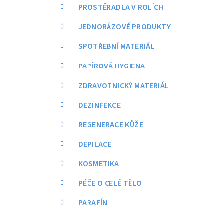
a
PROSTĚRADLA V ROLÍCH
n
JEDNORÁZOVÉ PRODUKTY
n
SPOTŘEBNÍ MATERIÁL
í
PAPÍROVÁ HYGIENA
p
ZDRAVOTNICKÝ MATERIÁL
a
DEZINFEKCE
n
REGENERACE KŮŽE
e
DEPILACE
l
KOSMETIKA
PÉČE O CELÉ TĚLO
PARAFÍN