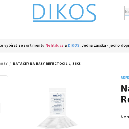
e vybírat ze sortimentu
Nehtik.cz
a
DIKOS
. Jedna zásilka - jedno dop
ŘASY
/
NATÁČKY NA ŘASY REFECTOCIL L, 36KS
REF
N
R
Prů
Neo
hod