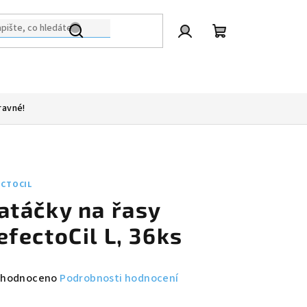
Přihlášení
Nákupní
košík
ravné!
ECTOCIL
atáčky na řasy
efectoCil L, 36ks
měrné
hodnoceno
Podrobnosti hodnocení
nocení