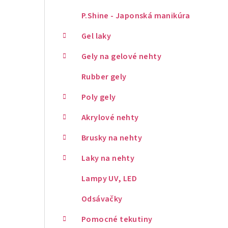
P.Shine - Japonská manikúra
Gel laky
Gely na gelové nehty
Rubber gely
Poly gely
Akrylové nehty
Brusky na nehty
Laky na nehty
Lampy UV, LED
Odsávačky
Pomocné tekutiny