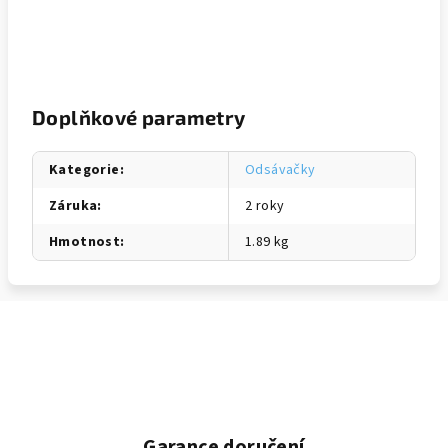
Doplňkové parametry
Kategorie
:
Odsávačky
Záruka
:
2 roky
Hmotnost
:
1.89 kg
Garance doručení