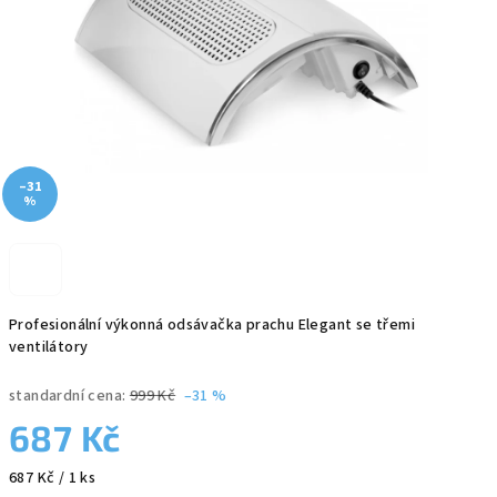
–31
%
Profesionální výkonná odsávačka prachu Elegant se třemi
ventilátory
standardní cena:
999 Kč
–31 %
687 Kč
Měrná
687 Kč / 1 ks