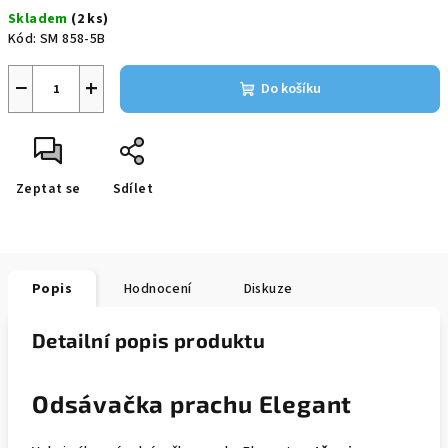
cena:
Skladem
(2 ks)
Kód:
SM 858-5B
−
+
Do košíku
Zeptat se
Sdílet
Popis
Hodnocení
Diskuze
Detailní popis produktu
Odsávačka prachu Elegant