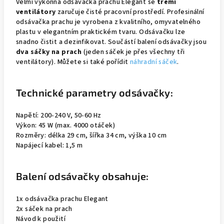
Velmi výkonná odsávačka prachu Elegant se
třemi
ventilátory
zaručuje čisté pracovní prostředí. Profesinální
odsávačka prachu je vyrobena z kvalitního, omyvatelného
plastu v elegantním praktickém tvaru. Odsávačku lze
snadno čistit a dezinfikovat. Součástí balení odsávačky jsou
dva sáčky na prach
(jeden sáček je přes všechny tři
ventilátory). Můžete si také pořídit
náhradní sáček
.
Technické parametry odsávačky:
Napětí: 200-240 V, 50-60 Hz
Výkon: 45 W (max. 4000 otáček)
Rozměry: délka 29 cm, šířka 34 cm, výška 10 cm
Napájecí kabel: 1,5 m
Balení odsávačky obsahuje:
1x odsávačka prachu Elegant
2x sáček na prach
Návod k použití