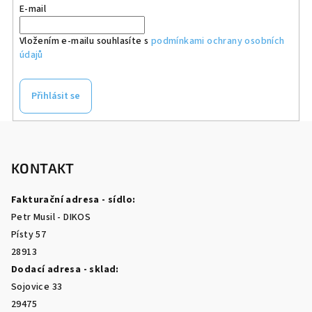
E-mail
Vložením e-mailu souhlasíte s
podmínkami ochrany osobních
údajů
Přihlásit se
Z
á
p
KONTAKT
a
Fakturační adresa - sídlo:
t
Petr Musil - DIKOS
í
Písty 57
28913
Dodací adresa - sklad:
Sojovice 33
29475