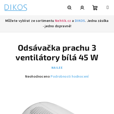
Přejít
na
obsah
Nákupní
Hledat
Přihlášení
Můžete vybírat ze sortimentu
Nehtik.cz
a
DIKOS
. Jedna zásilka
- jedno dopravné!
košík
Odsávačka prachu 3
ventilátory bílá 45 W
NAILEE
Průměrné
Neohodnoceno
Podrobnosti hodnocení
hodnocení
produktu
je
0,0
z
5
hvězdiček.