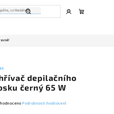
Přihlášení
Nákupní
košík
ravné!
LEE
hřívač depilačního
osku černý 65 W
měrné
hodnoceno
Podrobnosti hodnocení
nocení