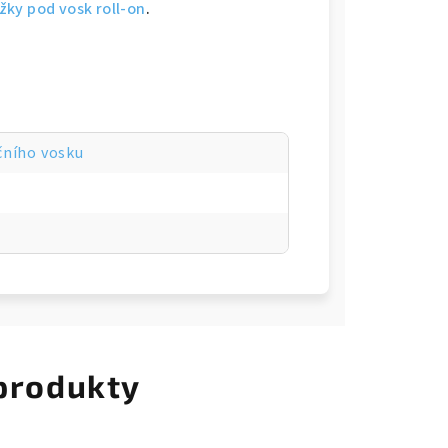
žky pod vosk roll-on
.
čního vosku
 produkty