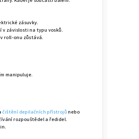
trany. Kabel je součástí balení.
lektrické zásuvky.
 v závislosti na typu vosků.
 v roll-onu zůstává.
ním manipuluje.
a
čištění depilačních přístrojů
nebo
vání rozpouštědel a ředidel.
in.