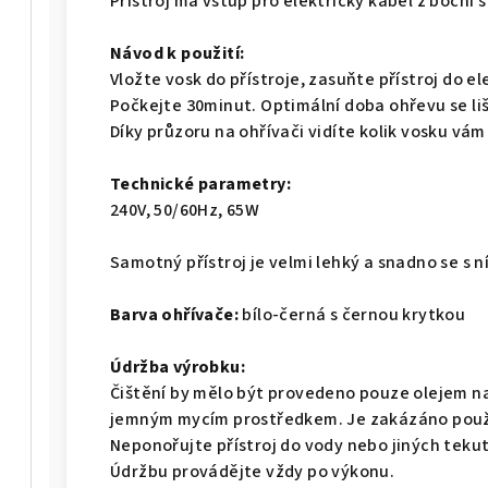
Přístroj má vstup pro elektrický kabel z boční s
Návod k použití:
Vložte vosk do přístroje, zasuňte přístroj do e
Počkejte 30minut. Optimální doba ohřevu se liší
Díky průzoru na ohřívači vidíte kolik vosku vám
Technické parametry:
240V, 50/60Hz, 65W
Samotný přístroj je velmi lehký a snadno se s 
Barva ohřívače:
bílo-černá s černou krytkou
Údržba výrobku:
Čištění by mělo být provedeno pouze olejem n
jemným mycím prostředkem. Je zakázáno použí
Neponořujte přístroj do vody nebo jiných tekut
Údržbu provádějte vždy po výkonu.