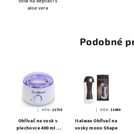
Vosk na depilaci s
aloe vera
Podobné p
KÓD:
11750
KÓD:
11469
Ohřívač na vosk v
Italwax Ohřívač na
plechovce 400 ml s
vosky mono Shape