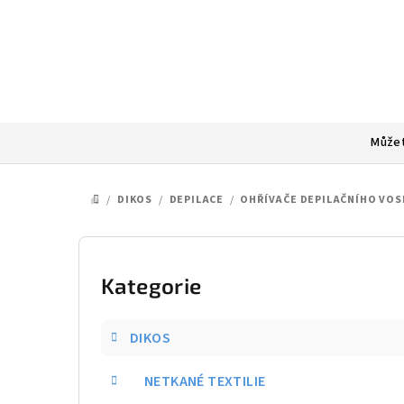
Přejít
na
obsah
Můžet
/
DIKOS
/
DEPILACE
/
OHŘÍVAČE DEPILAČNÍHO VOS
DOMŮ
P
o
Kategorie
Přeskočit
kategorie
s
DIKOS
t
NETKANÉ TEXTILIE
r