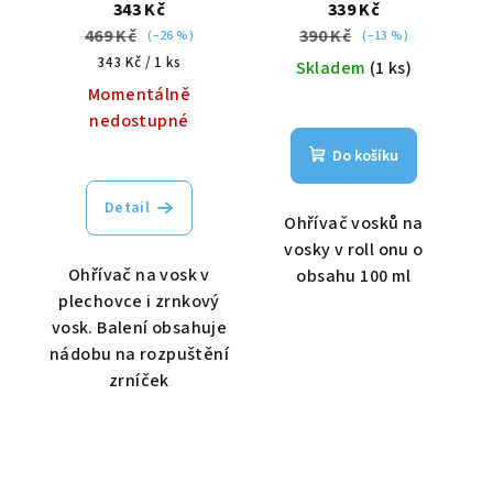
příslušenstvím Pro-
343 Kč
339 Kč
Wax 100
469 Kč
390 Kč
(–26 %)
(–13 %)
Měrná
343 Kč / 1 ks
Skladem
(1 ks)
cena:
Momentálně
nedostupné
Do košíku
Detail
Ohřívač vosků na
vosky v roll onu o
Ohřívač na vosk v
obsahu 100 ml
plechovce i zrnkový
vosk. Balení obsahuje
nádobu na rozpuštění
zrníček