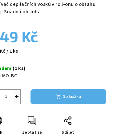
duktu
ívač depilačních vosků v roll-onu o obsahu
g. Snadná obsluha.
49 Kč
zdiček.
ná
Kč / 1 ks
a:
ladem
(1 ks)
:
MO-BC
+
Do košíku
sk
Zeptat se
Sdílet