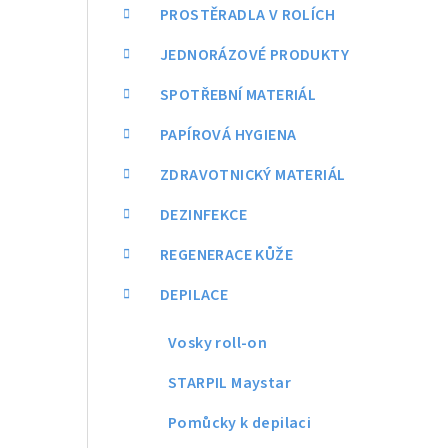
a
PROSTĚRADLA V ROLÍCH
n
JEDNORÁZOVÉ PRODUKTY
n
SPOTŘEBNÍ MATERIÁL
í
PAPÍROVÁ HYGIENA
p
ZDRAVOTNICKÝ MATERIÁL
a
DEZINFEKCE
n
REGENERACE KŮŽE
e
DEPILACE
l
Vosky roll-on
STARPIL Maystar
Pomůcky k depilaci