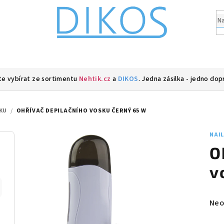
e vybírat ze sortimentu
Nehtik.cz
a
DIKOS
. Jedna zásilka - jedno dop
KU
/
OHŘÍVAČ DEPILAČNÍHO VOSKU ČERNÝ 65 W
NAI
O
v
Prů
Neo
hod