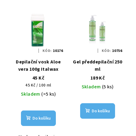
KÓD:
10176
KÓD:
10756
Depilační vosk Aloe
Gel předdepilační 250
vera 100g Italwax
ml
45 Kč
189 Kč
Měrná
45 Kč / 100 ml
Skladem
(5 ks)
cena:
Skladem
(>5 ks)
Do košíku
Do košíku