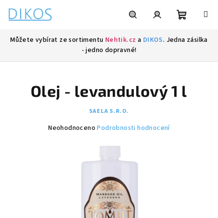
Přejít
na
obsah
Nákupní
Hledat
Přihlášení
Můžete vybírat ze sortimentu
Nehtik.cz
a
DIKOS
. Jedna zásilka
- jedno dopravné!
košík
Olej - levandulový 1 l
SAELA S.R.O.
Průměrné
Neohodnoceno
Podrobnosti hodnocení
hodnocení
produktu
je
0,0
z
5
hvězdiček.