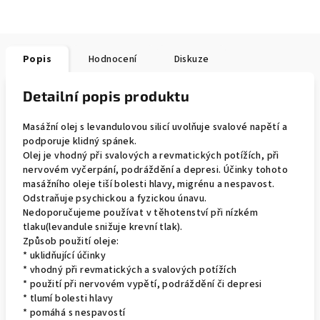
Popis
Hodnocení
Diskuze
Detailní popis produktu
Masážní olej s levandulovou silicí uvolňuje svalové napětí a
podporuje klidný spánek.
Olej je vhodný při svalových a revmatických potížích, při
nervovém vyčerpání, podráždění a depresi. Účinky tohoto
masážního oleje tiší bolesti hlavy, migrénu a nespavost.
Odstraňuje psychickou a fyzickou únavu.
Nedoporučujeme používat v těhotenství při nízkém
tlaku(levandule snižuje krevní tlak).
Způsob použití oleje:
* uklidňující účinky
* vhodný při revmatických a svalových potížích
* použití při nervovém vypětí, podráždění či depresi
* tlumí bolesti hlavy
* pomáhá s nespavostí