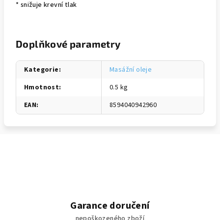
* snižuje krevní tlak
Doplňkové parametry
Kategorie
:
Masážní oleje
Hmotnost
:
0.5 kg
EAN
:
8594040942960
Garance doručení
nepoškozeného zboží