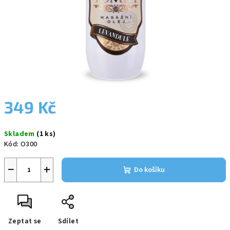
349 Kč
Měrná
Skladem
(1 ks)
cena:
Kód:
O300
−
+
Do košíku
Zeptat se
Sdílet