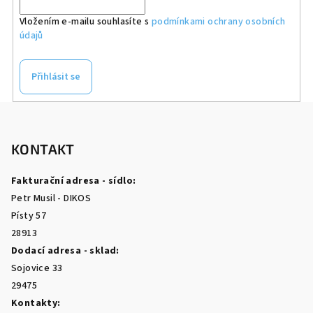
Vložením e-mailu souhlasíte s
podmínkami ochrany osobních
údajů
Přihlásit se
Z
á
p
KONTAKT
a
Fakturační adresa - sídlo:
t
Petr Musil - DIKOS
í
Písty 57
28913
Dodací adresa - sklad:
Sojovice 33
29475
Kontakty: