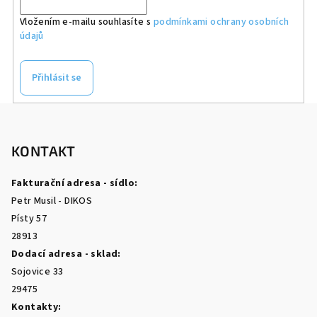
Vložením e-mailu souhlasíte s
podmínkami ochrany osobních
údajů
Přihlásit se
Z
á
p
KONTAKT
a
Fakturační adresa - sídlo:
t
Petr Musil - DIKOS
í
Písty 57
28913
Dodací adresa - sklad:
Sojovice 33
29475
Kontakty: