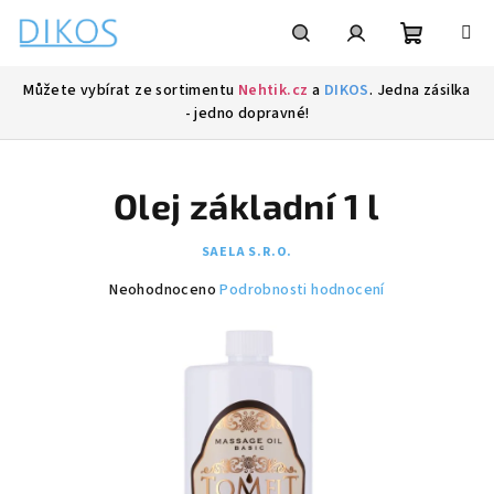
Přejít
na
obsah
Nákupní
Hledat
Přihlášení
Můžete vybírat ze sortimentu
Nehtik.cz
a
DIKOS
. Jedna zásilka
- jedno dopravné!
košík
Olej základní 1 l
SAELA S.R.O.
Průměrné
Neohodnoceno
Podrobnosti hodnocení
hodnocení
produktu
je
0,0
z
5
hvězdiček.