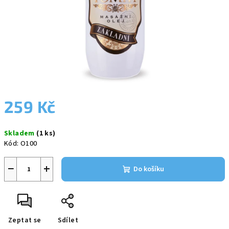
259 Kč
Měrná
Skladem
(1 ks)
cena:
Kód:
O100
−
+
Do košíku
Zeptat se
Sdílet