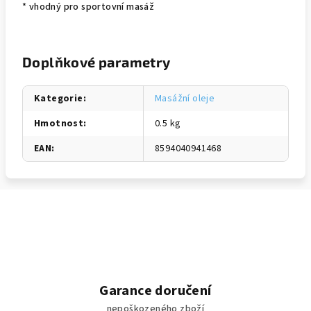
* vhodný pro sportovní masáž
Doplňkové parametry
Kategorie
:
Masážní oleje
Hmotnost
:
0.5 kg
EAN
:
8594040941468
Garance doručení
nepoškozeného zboží