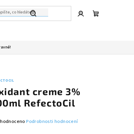
Přihlášení
Nákupní
košík
ravné!
ECTOCIL
xidant creme 3%
00ml RefectoCil
měrné
hodnoceno
Podrobnosti hodnocení
nocení