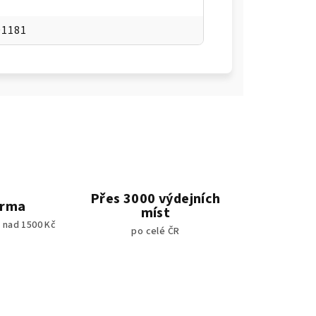
01181
Přes 3000 výdejních
arma
míst
 nad 1500 Kč
po celé ČR