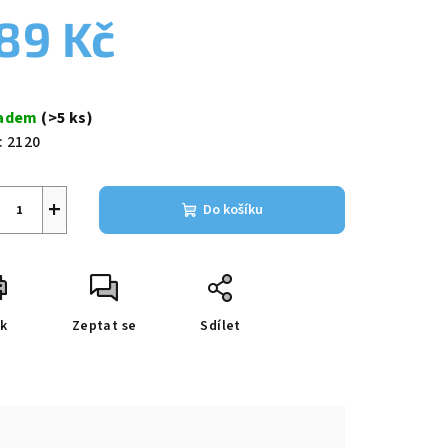
duktu
89 Kč
ná
a:
ladem
(>5 ks)
zdiček.
:
2120
+
Do košíku
sk
Zeptat se
Sdílet