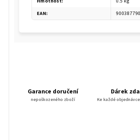
Hmotnost
:
0.5 kg
EAN
:
90038779
Garance doručení
Dárek zd
nepoškozeného zboží
Ke každé objednávce