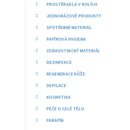
a
PROSTĚRADLA V ROLÍCH
n
JEDNORÁZOVÉ PRODUKTY
n
SPOTŘEBNÍ MATERIÁL
í
PAPÍROVÁ HYGIENA
p
ZDRAVOTNICKÝ MATERIÁL
a
DEZINFEKCE
n
REGENERACE KŮŽE
e
DEPILACE
l
KOSMETIKA
PÉČE O CELÉ TĚLO
PARAFÍN