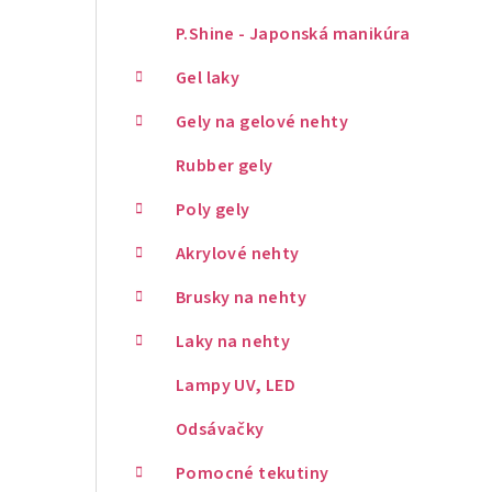
P.Shine - Japonská manikúra
Gel laky
Gely na gelové nehty
Rubber gely
Poly gely
Akrylové nehty
Brusky na nehty
Laky na nehty
Lampy UV, LED
Odsávačky
Pomocné tekutiny