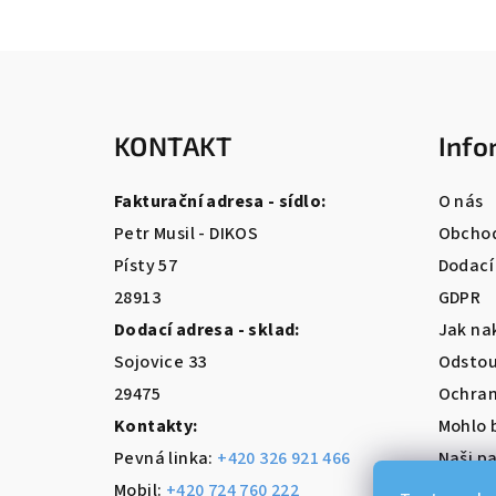
Z
á
KONTAKT
Info
p
a
Fakturační adresa - sídlo:
O nás
t
Petr Musil - DIKOS
Obchod
Písty 57
Dodací
í
28913
GDPR
Dodací adresa - sklad:
Jak na
Sojovice 33
Odstou
29475
Ochran
Kontakty:
Mohlo 
Pevná linka:
+420 326 921 466
Naši pa
Mobil:
+420 724 760 222