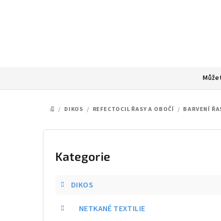
Přejít
na
obsah
Můžet
/
DIKOS
/
REFECTOCIL ŘASY A OBOČÍ
/
BARVENÍ ŘA
DOMŮ
P
o
Kategorie
Přeskočit
kategorie
s
DIKOS
t
NETKANÉ TEXTILIE
r