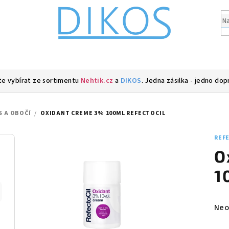
e vybírat ze sortimentu
Nehtik.cz
a
DIKOS
. Jedna zásilka - jedno dop
S A OBOČÍ
/
OXIDANT CREME 3% 100ML REFECTOCIL
REF
O
1
Prů
Neo
hod