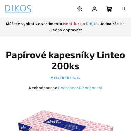
Přejít
na
obsah
Nákupní
Hledat
Přihlášení
Můžete vybírat ze sortimentu
Nehtik.cz
a
DIKOS
. Jedna zásilka
- jedno dopravné!
košík
Papírové kapesníky Linteo
200ks
MELITRADE A.S.
Průměrné
Neohodnoceno
Podrobnosti hodnocení
hodnocení
produktu
je
0,0
z
5
hvězdiček.