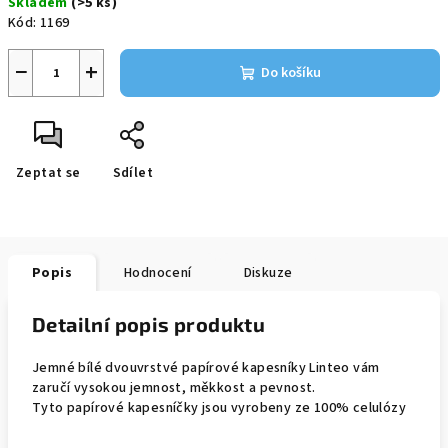
Skladem
(>5 ks)
cena:
Kód:
1169
−
+
Do košíku
Zeptat se
Sdílet
Popis
Hodnocení
Diskuze
Detailní popis produktu
Jemné bílé dvouvrstvé papírové kapesníky Linteo vám
zaručí vysokou jemnost, měkkost a pevnost.
Tyto papírové kapesníčky jsou vyrobeny ze 100% celulózy