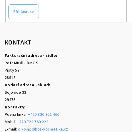
Přihlásit se
Z
á
p
KONTAKT
a
Fakturační adresa - sídlo:
t
Petr Musil - DIKOS
í
Písty 57
28913
Dodací adresa - sklad:
Sojovice 33
29475
Kontakty:
Pevná linka:
+420 326 921 466
Mobil:
+420 724 760 222
E-mail:
dikos@dikos-kosmetika.cz