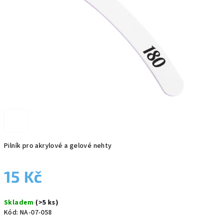
Pilník pro akrylové a gelové nehty
15 Kč
Měrná
Skladem
(>5 ks)
cena:
Kód:
NA-07-058