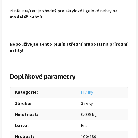
Pilník 100/180 je vhodný pro akrylové i gelové nehty na
modeláž nehtů
.
Nepoužívejte tento pilník střední hrubosti na přírodní
nehty!
Doplňkové parametry
Kategorie
:
Pilníky
Záruka
:
2 roky
Hmotnost
:
0.009 kg
barva
:
Bílá
Hrubost
:
100/180