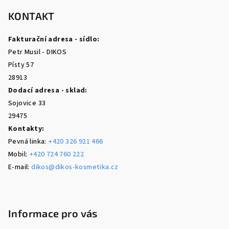
á
p
KONTAKT
a
Fakturační adresa - sídlo:
t
Petr Musil - DIKOS
í
Písty 57
28913
Dodací adresa - sklad:
Sojovice 33
29475
Kontakty:
Pevná linka:
+420 326 921 466
Mobil:
+420 724 760 222
E-mail:
dikos@dikos-kosmetika.cz
Informace pro vás