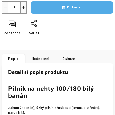
−
+
Do košíku
Zeptat se
Sdílet
Popis
Hodnocení
Diskuze
Detailní popis produktu
Pilník na nehty 100/180 bílý
banán
Zahnutý (banán), úzký pilník 2 hrubosti (jemná a střední).
Barva bílá.