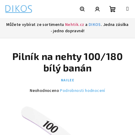
Přejít
na
obsah
Nákupní
Hledat
Přihlášení
Můžete vybírat ze sortimentu
Nehtik.cz
a
DIKOS
. Jedna zásilka
- jedno dopravné!
košík
Pilník na nehty 100/180
bílý banán
NAILEE
Průměrné
Neohodnoceno
Podrobnosti hodnocení
hodnocení
produktu
je
0,0
z
5
hvězdiček.