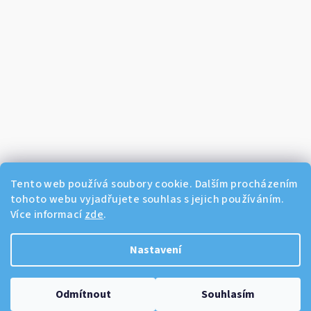
Tento web používá soubory cookie. Dalším procházením
tohoto webu vyjadřujete souhlas s jejich používáním.
Více informací
zde
.
Sledovat na Instagramu
Nastavení
Copyright 2026
Dikos Kosmetika
. Všechna práva vyhrazena.
Odmítnout
Souhlasím