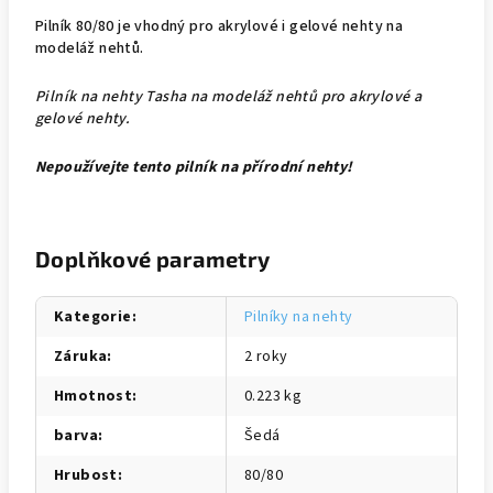
Pilník 80/80 je vhodný pro akrylové i gelové nehty na
modeláž nehtů.
Pilník na nehty Tasha na modeláž nehtů pro akrylové a
gelové nehty.
Nepoužívejte tento pilník na přírodní nehty!
Doplňkové parametry
Kategorie
:
Pilníky na nehty
Záruka
:
2 roky
Hmotnost
:
0.223 kg
barva
:
Šedá
Hrubost
:
80/80