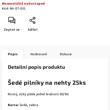
Momentálně nedostupné
cena:
Kód:
NA-07-031
Zeptat se
Sdílet
Popis
Hodnocení
Diskuze
Detailní popis produktu
Šedé pilníky na nehty 25ks
Rovný, úzký pilník jedné hrubosti 80/80.
Barva:
šedá, zebra