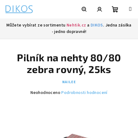
Přejít
na
obsah
Nákupní
Hledat
Přihlášení
Můžete vybírat ze sortimentu
Nehtik.cz
a
DIKOS
. Jedna zásilka
- jedno dopravné!
košík
Pilník na nehty 80/80
zebra rovný, 25ks
NAILEE
Průměrné
Neohodnoceno
Podrobnosti hodnocení
hodnocení
produktu
je
0,0
z
5
hvězdiček.