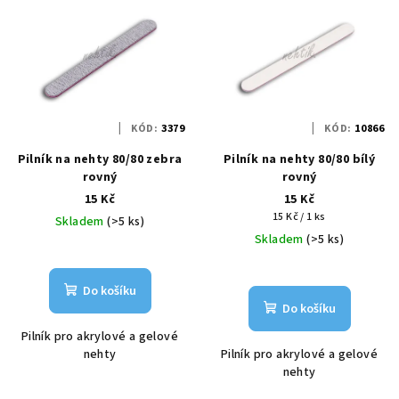
KÓD:
3379
KÓD:
10866
Pilník na nehty 80/80 zebra
Pilník na nehty 80/80 bílý
rovný
rovný
15 Kč
15 Kč
Měrná
15 Kč / 1 ks
Skladem
(>5 ks)
cena:
Skladem
(>5 ks)
Do košíku
Do košíku
Pilník pro akrylové a gelové
nehty
Pilník pro akrylové a gelové
nehty