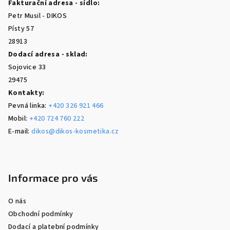
Fakturační adresa - sídlo:
t
Petr Musil - DIKOS
í
Písty 57
28913
Dodací adresa - sklad:
Sojovice 33
29475
Kontakty:
Pevná linka:
+420 326 921 466
Mobil:
+420 724 760 222
E-mail:
dikos@dikos-kosmetika.cz
Informace pro vás
O nás
Obchodní podmínky
Dodací a platební podmínky