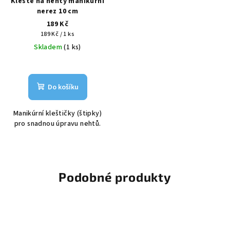
Kleště na nehty manikúrní
nerez 10 cm
189 Kč
Měrná
189 Kč / 1 ks
cena:
Skladem
(1 ks)
Do košíku
Manikúrní kleštičky (štipky)
pro snadnou úpravu nehtů.
Podobné produkty