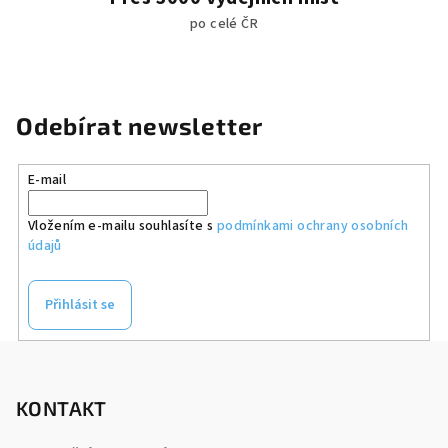
po celé ČR
Odebírat newsletter
E-mail
Vložením e-mailu souhlasíte s
podmínkami ochrany osobních
údajů
Přihlásit se
Z
á
p
KONTAKT
a