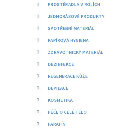
a
PROSTĚRADLA V ROLÍCH
n
JEDNORÁZOVÉ PRODUKTY
n
SPOTŘEBNÍ MATERIÁL
í
PAPÍROVÁ HYGIENA
p
ZDRAVOTNICKÝ MATERIÁL
a
DEZINFEKCE
n
REGENERACE KŮŽE
e
DEPILACE
l
KOSMETIKA
PÉČE O CELÉ TĚLO
PARAFÍN