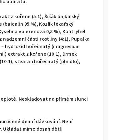
ho aparátu.
rakt z kořene (5:1), Šišák bajkalský
 (baicalin 95 %), Kozlík lékařský
(Kyselina valerenová 0,8 %), Kontryhel
 nadzemní části rostliny (4:1), Pupalka
g – hydroxid hořečnatý (magnesium
i) extrakt z kořene (10:1), Drmek
10:1), stearan hořečnatý (plnidlo),
teplotě. Neskladovat na přímém slunci
poručené denní dávkování. Není
ny. Ukládat mimo dosah dětí!