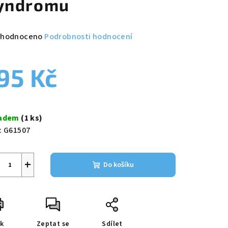
yndromu
měrné
hodnoceno
Podrobnosti hodnocení
nocení
duktu
95 Kč
ná
a:
ladem
(1 ks)
zdiček.
:
G61507
+
Do košíku
sk
Zeptat se
Sdílet