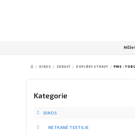
Přejít
na
obsah
Můžet
/
DIKOS
/
ZDRAVÍ
/
DOPLŇKY STRAVY
/
PMS - TOB
DOMŮ
P
o
Kategorie
Přeskočit
kategorie
s
DIKOS
t
NETKANÉ TEXTILIE
r