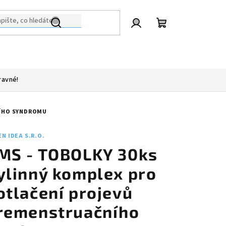
Přihlášení
Nákupní
košík
ravné!
NÍHO SYNDROMU
N IDEA S.R.O.
MS - TOBOLKY 30ks
ylinný komplex pro
otlačení projevů
remenstruačního