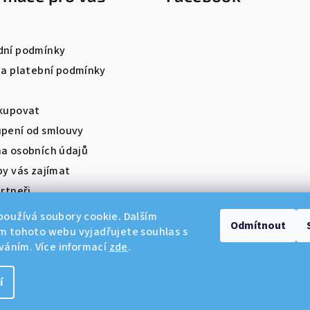
ní podmínky
 a platební podmínky
kupovat
pení od smlouvy
a osobních údajů
by vás zajímat
rtneři
oužívá soubory cookie. Dalším
Odmítnout
m tohoto webu vyjadřujete souhlas s
íváním. Více informací
zde
.
í
Copyright 2026
Di