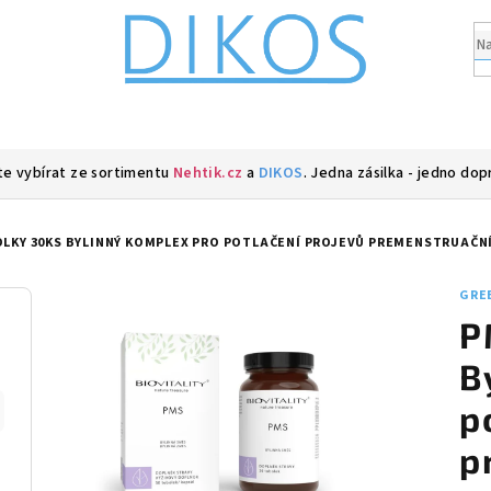
e vybírat ze sortimentu
Nehtik.cz
a
DIKOS
. Jedna zásilka - jedno dop
OLKY 30KS BYLINNÝ KOMPLEX PRO POTLAČENÍ PROJEVŮ PREMENSTRUAČ
GREE
P
B
p
p