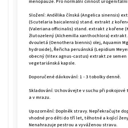
menopauze. Pro normální činnost urogenitální
Složení: Andělika čínská (Angelica sinensis) ext
(Scutelaria baicalensis) stand. extrakt z kořene
(Valeriana officinalis) stand. extrakt z kořene 
žlutozelený (Alchemilla xanthochlora) extrakt z
dvouletá (Oenothera biennis) olej, Aquamin M
hydroxide), Řeřicha peruánská (Lepidium Meyeni
obecný (Vitex agnus-castus) extrakt ze semen (
vegetariánská kapsle.
Doporučené dávkování: 1 - 3 tobolky denně.
Skladování: Uchovávejte v suchu při pokojové 
a v mrazu.
Upozornění: Doplněk stravy. Nepřekračujte do
vhodné pro děti do tří let, těhotné a kojící že
Nenahrazuje pestrou a vyváženou stravu.