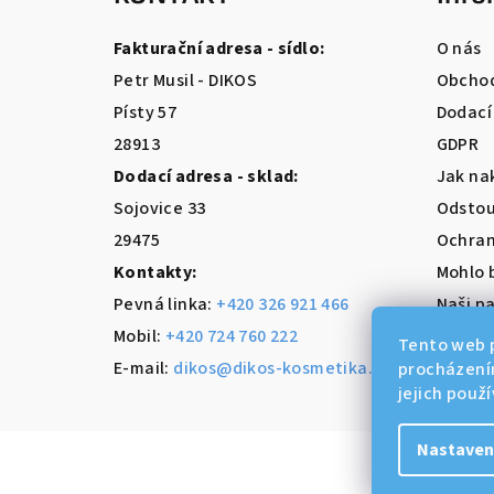
p
a
Fakturační adresa - sídlo:
O nás
t
Petr Musil - DIKOS
Obchod
Písty 57
Dodací
í
28913
GDPR
Dodací adresa - sklad:
Jak na
Sojovice 33
Odstou
29475
Ochran
Kontakty:
Mohlo 
Pevná linka:
+420 326 921 466
Naši pa
Mobil:
+420 724 760 222
Tento web p
E-mail:
dikos@dikos-kosmetika.cz
procházení
jejich použ
Nastaven