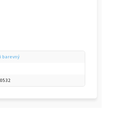
li barevný
80532