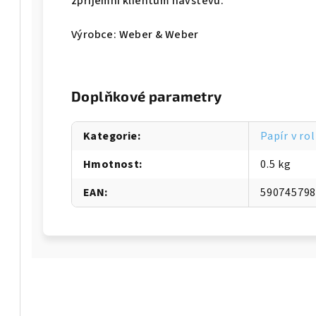
zpříjemní klientům návštěvu.
Výrobce: Weber & Weber
Doplňkové parametry
Kategorie
:
Papír v ro
Hmotnost
:
0.5 kg
EAN
:
59074579