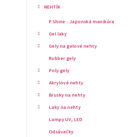
NEHTÍK
P.Shine - Japonská manikúra
Gel laky
Gely na gelové nehty
Rubber gely
Poly gely
Akrylové nehty
Brusky na nehty
Laky na nehty
Lampy UV, LED
Odsávačky