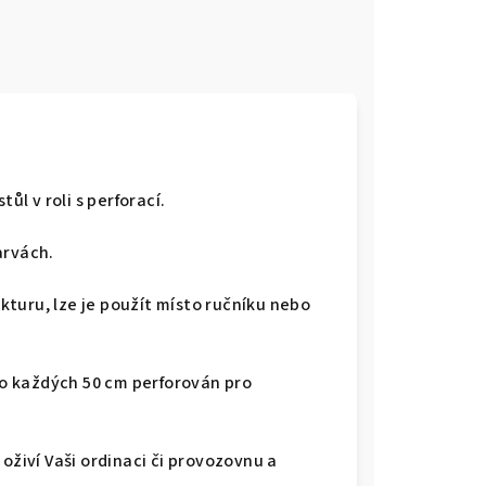
e
ůl v roli s perforací.
arvách.
turu, lze je použít místo ručníku nebo
 po každých 50 cm perforován pro
oživí Vaši ordinaci či provozovnu a