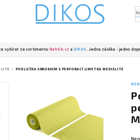
e vybírat ze sortimentu
Nehtik.cz
a
DIKOS
. Jedna zásilka - jedno dop
 LITE
/
PODLOŽKA 50MX60CM S PERFORACÍ LIMETKA MEDIXLITE
WEB
P
p
M
Prů
Neo