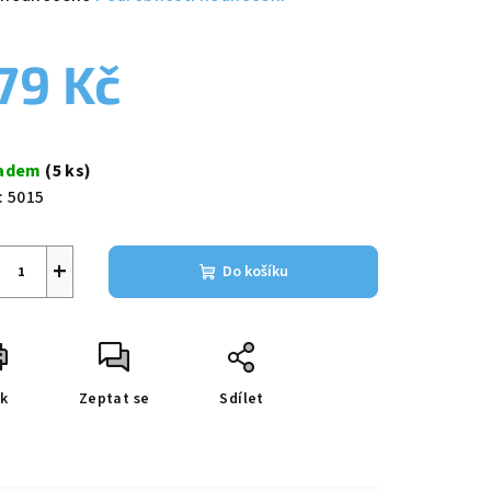
nocení
duktu
79 Kč
ná
a:
ladem
(5 ks)
zdiček.
:
5015
+
Do košíku
sk
Zeptat se
Sdílet