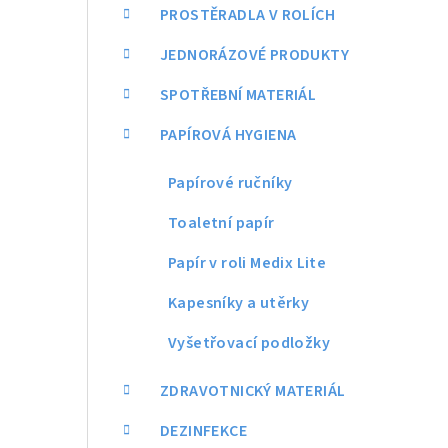
a
PROSTĚRADLA V ROLÍCH
n
JEDNORÁZOVÉ PRODUKTY
n
SPOTŘEBNÍ MATERIÁL
í
PAPÍROVÁ HYGIENA
p
Papírové ručníky
a
Toaletní papír
n
Papír v roli Medix Lite
e
Kapesníky a utěrky
l
Vyšetřovací podložky
ZDRAVOTNICKÝ MATERIÁL
DEZINFEKCE