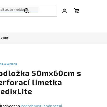
Přihlášení
Nákupní
košík
ravné!
ER A WEBER
odložka 50mx60cm s
erforací limetka
edixLite
měrné
hodnoceno
Podrobnosti hodnocení