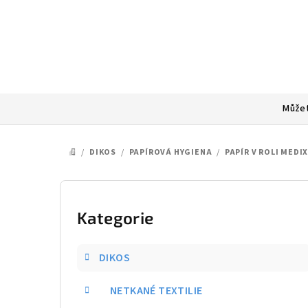
Přejít
na
obsah
Můžet
/
DIKOS
/
PAPÍROVÁ HYGIENA
/
PAPÍR V ROLI MEDIX
DOMŮ
P
o
Kategorie
Přeskočit
kategorie
s
DIKOS
t
NETKANÉ TEXTILIE
r