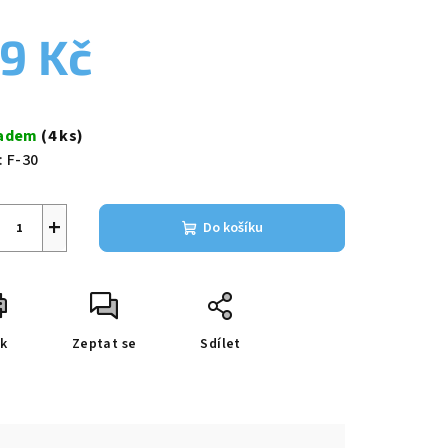
9 Kč
zdiček.
ná
a:
ladem
(4 ks)
:
F-30
+
Do košíku
sk
Zeptat se
Sdílet