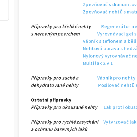
Zpevňovač s diamanto
Zpevňovač nehtů s ma
Přípravky pro křehké nehty
Regenerátor ne
s nerovným povrchem
Vyrovnávací gel 
Vápník s teflonem a běl
Nehtová oprava s hedv
Nylonový vyrovnávač n
Multi lak 2 v 1
Přípravky pro suché a
Vápník pro nehty 
dehydratované nehty
Posilovač nehtů 
Ostatní přípravky
Přípravky pro okousané nehty
Lak proti oku
Přípravky pro rychlé zasychání
Vytvrzovač lak
a ochranu barevných laků