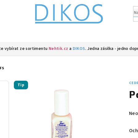
e vybírat ze sortimentu
Nehtik.cz
a
DIKOS
. Jedna zásilka - jedno dop
FS
CED
Tip
P
Prů
Neo
hod
pro
Och
je