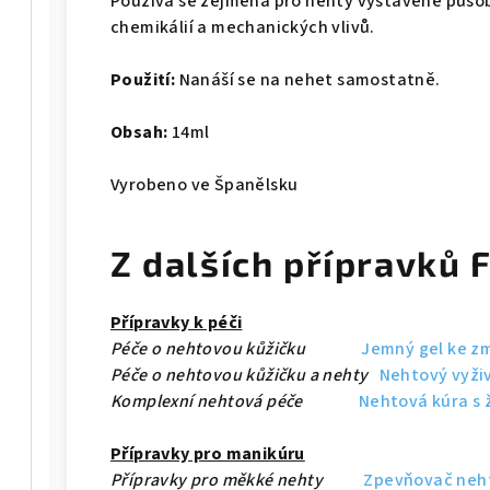
Používá se zejména pro nehty vystavené působ
chemikálií a mechanických vlivů.
Použití:
Nanáší se na nehet samostatně.
Obsah:
14ml
Vyrobeno ve Španělsku
Z dalších přípravků 
Přípravky k péči
Péče o nehtovou kůžičku
Jemný gel ke z
Péče o nehtovou kůžičku a nehty
Nehtový vyživ
Komplexní nehtová péče
Nehtová kúra s
Přípravky pro manikúru
Přípravky pro měkké nehty
Zpevňovač neh