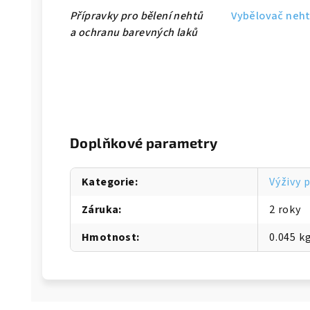
Přípravky pro bělení nehtů
Vybělovač neh
a ochranu barevných laků
Doplňkové parametry
Kategorie
:
Výživy 
Záruka
:
2 roky
Hmotnost
:
0.045 k