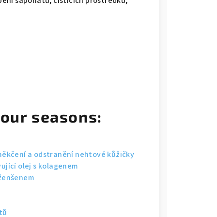
ení saponátů, čistících prostředků,
Four seasons:
měkčení a odstranění nehtové kůžičky
ující olej s kolagenem
 ženšenem
tů