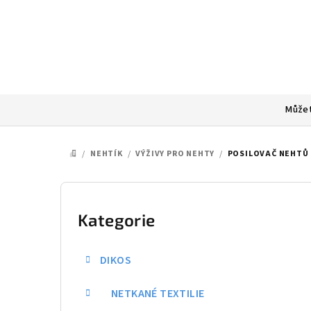
Přejít
na
obsah
Můžet
/
NEHTÍK
/
VÝŽIVY PRO NEHTY
/
POSILOVAČ NEHTŮ 
DOMŮ
P
o
Kategorie
Přeskočit
kategorie
s
DIKOS
t
NETKANÉ TEXTILIE
r