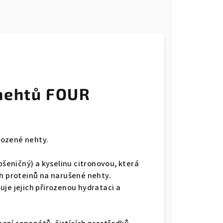
e
nehtů FOUR
kozené nehty.
pšeničný) a kyselinu citronovou, která
ch proteinů na narušené nehty.
žuje jejich přirozenou hydrataci a