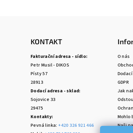
Z
á
KONTAKT
Info
p
a
Fakturační adresa - sídlo:
O nás
t
Petr Musil - DIKOS
Obchod
Písty 57
Dodací
í
28913
GDPR
Dodací adresa - sklad:
Jak na
Sojovice 33
Odstou
29475
Ochran
Kontakty:
Mohlo 
Pevná linka:
+420 326 921 466
Naši pa