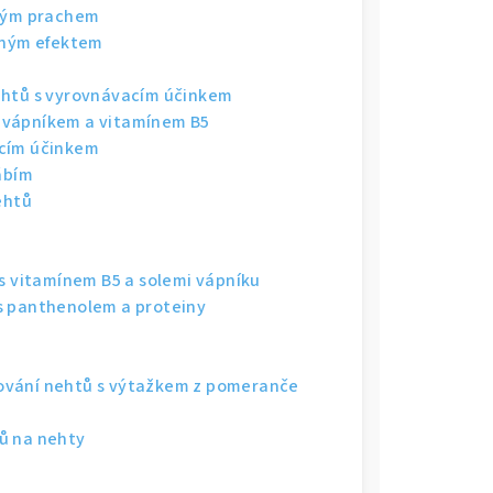
vým prachem
tným efektem
htů s vyrovnávacím účinkem
s vápníkem a vitamínem B5
ícím účinkem
ábím
ehtů
s vitamínem B5 a solemi vápníku
s panthenolem a proteiny
sování nehtů s výtažkem z pomeranče
ů na nehty