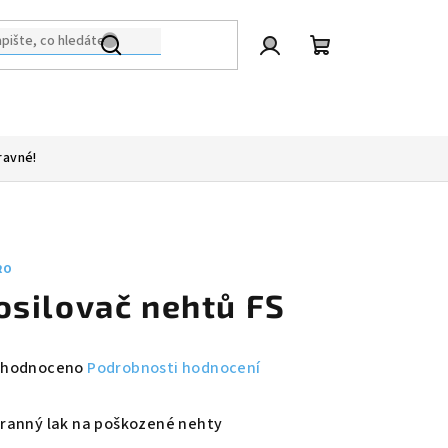
Přihlášení
Nákupní
košík
ravné!
RO
osilovač nehtů FS
měrné
hodnoceno
Podrobnosti hodnocení
nocení
duktu
ranný lak na poškozené nehty