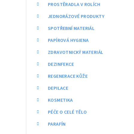
a
PROSTĚRADLA V ROLÍCH
n
JEDNORÁZOVÉ PRODUKTY
n
SPOTŘEBNÍ MATERIÁL
í
PAPÍROVÁ HYGIENA
p
ZDRAVOTNICKÝ MATERIÁL
a
DEZINFEKCE
n
REGENERACE KŮŽE
e
DEPILACE
l
KOSMETIKA
PÉČE O CELÉ TĚLO
PARAFÍN