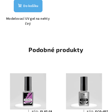
Do košíku
Modelovací UV gel na nehty
čirý
Podobné produkty
KÓD:
EI 07-18
KÓD:
ECO-027