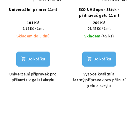
Univerzální primer 11ml
ECO UV Super Stick -
přilnávač gelu 11 ml
101 Kč
269 Kč
Měrná
Měrná
9,18 Kč / 1 ml
24,45 Kč / 1 ml
cena:
cena:
Skladem do 5 dnů
Skladem
(>5 ks)
Do košíku
Do košíku
Univerzální přípravek pro
Vysoce kvalitní a
přilnutí UV gelu i akrylu
šetrný přípravek pro přilnutí
gelu a akrylu