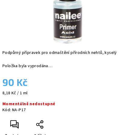
Podpůrný přípravek pro odmaštění přírodních nehtů, kyselý
Položka byla vyprodána…
90 Kč
Měrná
8,18 Kč / 1 ml
cena:
Momentálně nedostupné
Kód:
NA-P17