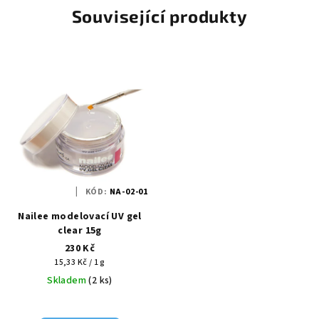
Související produkty
KÓD:
NA-02-01
Nailee modelovací UV gel
clear 15g
230 Kč
Měrná
15,33 Kč / 1 g
cena:
Skladem
(2 ks)