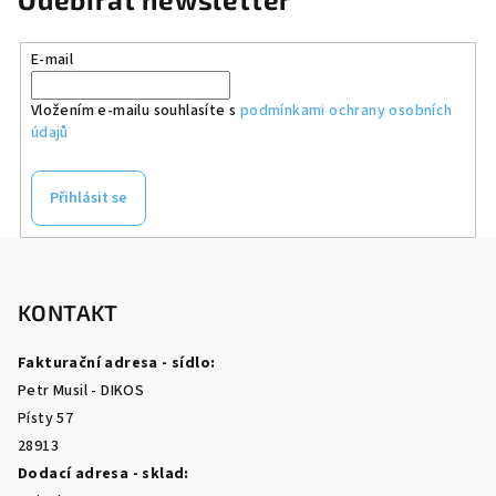
E-mail
Vložením e-mailu souhlasíte s
podmínkami ochrany osobních
údajů
Přihlásit se
Z
á
p
KONTAKT
a
Fakturační adresa - sídlo:
t
Petr Musil - DIKOS
í
Písty 57
28913
Dodací adresa - sklad: