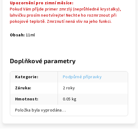
Upozornění pro zimní měsíce:
Pokud Vám příjde primer zmrzlý (neprůhledné krystalky),
lahvičku prosím neotvírejte! Nechte ho rozmrznout při
pokojové teplotě. Zmrznutí nená vliv na jeho funkci.
Obsah:
11ml
Doplňkové parametry
Kategorie
:
Podpůrné přípravky
Záruka
:
2 roky
Hmotnost
:
0.05 kg
Položka byla vyprodána…