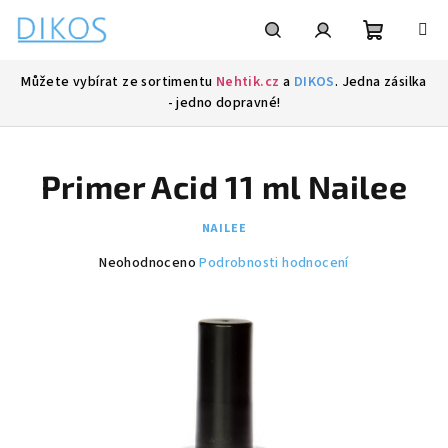
Přejít
na
obsah
Nákupní
Hledat
Přihlášení
Můžete vybírat ze sortimentu
Nehtik.cz
a
DIKOS
. Jedna zásilka
- jedno dopravné!
košík
Primer Acid 11 ml Nailee
NAILEE
Průměrné
Neohodnoceno
Podrobnosti hodnocení
hodnocení
produktu
je
0,0
z
5
hvězdiček.