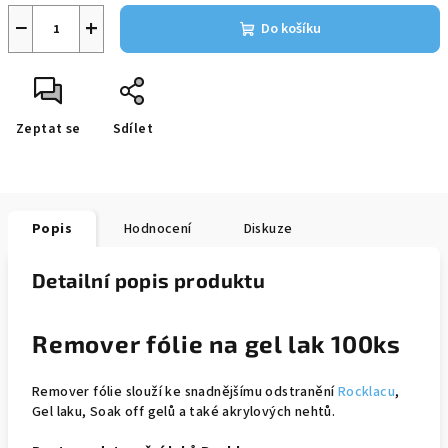
−
+
Do košíku
Zeptat se
Sdílet
Popis
Hodnocení
Diskuze
Detailní popis produktu
Remover fólie na gel lak 100ks
Remover fólie slouží ke snadnějšímu odstranění
Rocklacu
,
Gel laku, Soak off gelů a také akrylových nehtů.