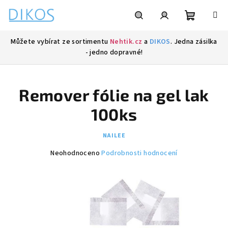
Přejít
na
obsah
Nákupní
Hledat
Přihlášení
Můžete vybírat ze sortimentu
Nehtik.cz
a
DIKOS
. Jedna zásilka
- jedno dopravné!
košík
Remover fólie na gel lak
100ks
NAILEE
Průměrné
Neohodnoceno
Podrobnosti hodnocení
hodnocení
produktu
je
0,0
z
5
hvězdiček.