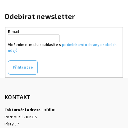
Odebírat newsletter
E-mail
Vložením e-mailu souhlasíte s
podmínkami ochrany osobních
údajů
Přihlásit se
Z
á
p
KONTAKT
a
Fakturační adresa - sídlo:
t
Petr Musil - DIKOS
í
Písty 57