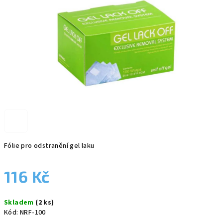
Fólie pro odstranění gel laku
116 Kč
Měrná
Skladem
(2 ks)
cena:
Kód:
NRF-100