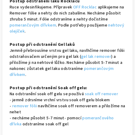
Postup odstranění laků Rocklacu
Ruce vydesinfikujeme. Přípravek
OFF Rocklac
aplikujeme na
Remover fólie a nehty do nich zabalíme. Necháme působit
zhruba 5 minut. Fólie odstraníme a nehty dočistíme
pomerančovým dřívkem
. Podle potřeby použijeme
nehtový
olejíček
.
Postup při odstranění Gel laků
Jemně přebrousíme vrstvu gel laku, navlhčíme remover fólii
odstraňovačem určeným pro gel lak (
gel lak remover
) a
přiložíme ji na nehtové lůžko. Necháme působit 5-7 minut a
nakonec zůstatek gel laku odstraníme
pomerančovým
dřívkem
.
Postup při odstranění Soak off gelu:
Na odstranění soak off gelu se používá
soak off remover
- jemně zdrsníme vrchní vrstvu soak off gelu blokem
-
remover fólii
navlhčíme soak off removerem a přiložíme na
nehet
- necháme působit 5-7 minut- pomocí
pomerančového
dřívka
odstraníme soak off gel