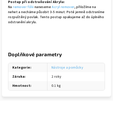
Postup při odstraňování Akrylu:
Na
remover fólii
naneseme
Acryl remover
, přiložíme na
nehet a necháme působit 3-5 minut. Poté jemně odstraníme
rozpuštěný povlak. Tento postup opakujeme až do úplného
odstranění akrylu.
Doplňkové parametry
Kategorie
:
Nástroje a pomůcky
Záruka
:
2 roky
Hmotnost
:
0.1 kg