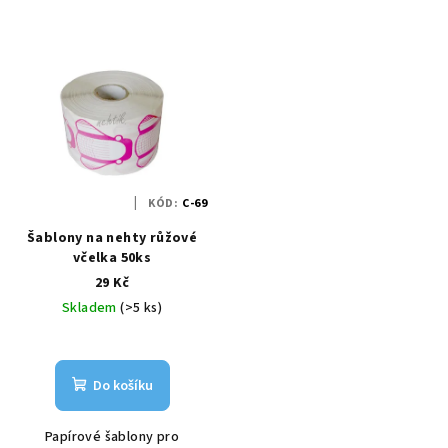
KÓD:
C-69
Šablony na nehty růžové
včelka 50ks
29 Kč
Skladem
(>5 ks)
Do košíku
Papírové šablony pro