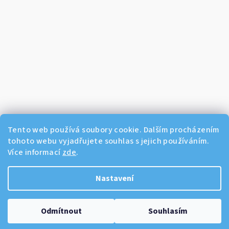
Tento web používá soubory cookie. Dalším procházením
tohoto webu vyjadřujete souhlas s jejich používáním.
Více informací
zde
.
Sledovat na Instagramu
Nastavení
Copyright 2026
Dikos Kosmetika
. Všechna práva vyhrazena.
Odmítnout
Souhlasím
Vytvořil Shoptet