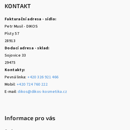
p
KONTAKT
a
Fakturační adresa - sídlo:
t
Petr Musil - DIKOS
í
Písty 57
28913
Dodací adresa - sklad:
Sojovice 33
29475
Kontakty:
Pevná linka:
+420 326 921 466
Mobil:
+420 724 760 222
E-mail:
dikos@dikos-kosmetika.cz
Informace pro vás