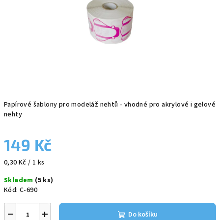
Papírové šablony pro modeláž nehtů - vhodné pro akrylové i gelové
nehty
149 Kč
Měrná
0,30 Kč / 1 ks
cena:
Skladem
(5 ks)
Kód:
C-690
−
+
Do košíku