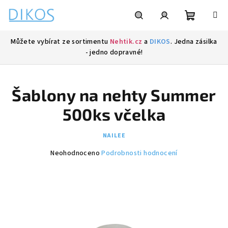
Přejít
na
obsah
Nákupní
Hledat
Přihlášení
Můžete vybírat ze sortimentu
Nehtik.cz
a
DIKOS
. Jedna zásilka
- jedno dopravné!
košík
Šablony na nehty Summer
500ks včelka
NAILEE
Průměrné
Neohodnoceno
Podrobnosti hodnocení
hodnocení
produktu
je
0,0
z
5
hvězdiček.