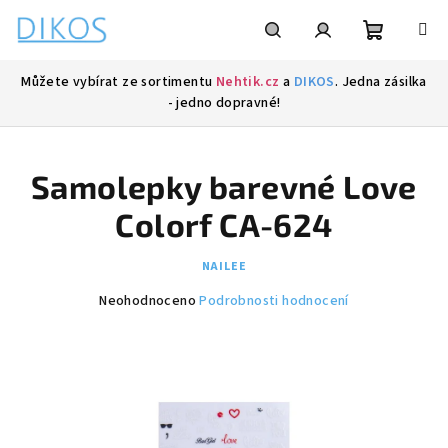
Přejít
na
obsah
Nákupní
Hledat
Přihlášení
Můžete vybírat ze sortimentu
Nehtik.cz
a
DIKOS
. Jedna zásilka
- jedno dopravné!
košík
Samolepky barevné Love
Colorf CA-624
NAILEE
Průměrné
Neohodnoceno
Podrobnosti hodnocení
hodnocení
produktu
je
0,0
z
5
hvězdiček.