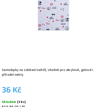
Samolepky na zdobení nehtů, vhodné pro akrylové, gelové i
přírodní nehty
36 Kč
Měrná
Skladem
(3 ks)
cena:
Kód:
NA-05-136