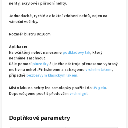
nehty, akrylové i přírodní nehty.
Jednoduché, rychlé a efektní zdobení nehtů, nejen na
vánoční večírky.
Rozměr blistru 8x10cm.
Aplikace:
Na očištěný nehet naneseme
podkladový lak
, který
necháme zaschnout.
Dále pomocí
pinzetky
či jiného nástroje přeneseme vybraný
motiv na nehet. Přitiskneme a zafixujeme
vrchním lakem
,
případně
bezbarvým klasickým lakem
.
Místo laku na nehty lze samolepky použít i do
UV gelu
.
Doporučujeme použít především
vrchní gel
.
Doplňkové parametry