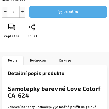
−
+
Do košíku
Zeptat se
Sdílet
Popis
Hodnocení
Diskuze
Detailní popis produktu
Samolepky barevné Love Colorf
CA-624
Zdobení na nehty - samolepky je možné použít na gelové