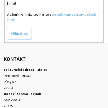
E-mail
Vložením e-mailu souhlasíte s
podmínkami ochrany osobních
údajů
Přihlásit se
Z
á
p
KONTAKT
a
Fakturační adresa - sídlo:
t
Petr Musil - DIKOS
í
Písty 57
28913
Dodací adresa - sklad:
Sojovice 33
29475