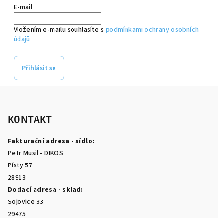
E-mail
Vložením e-mailu souhlasíte s
podmínkami ochrany osobních
údajů
Přihlásit se
Z
á
p
KONTAKT
a
Fakturační adresa - sídlo:
t
Petr Musil - DIKOS
í
Písty 57
28913
Dodací adresa - sklad:
Sojovice 33
29475