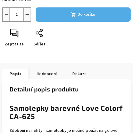
−
+
Do košíku
Zeptat se
Sdílet
Popis
Hodnocení
Diskuze
Detailní popis produktu
Samolepky barevné Love Colorf
CA-625
Zdobení na nehty - samolepky je možné použít na gelové