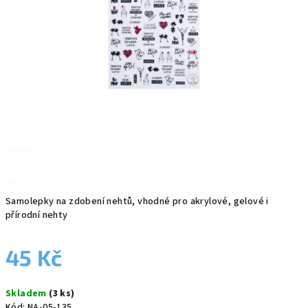
Samolepky na zdobení nehtů, vhodné pro akrylové, gelové i
přírodní nehty
45 Kč
Měrná
Skladem
(3 ks)
cena:
Kód:
NA-05-135