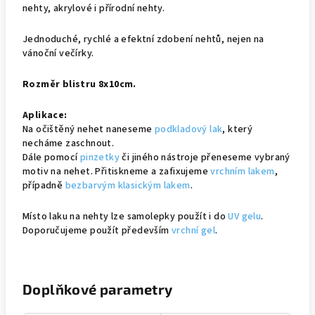
nehty, akrylové i přírodní nehty.
Jednoduché, rychlé a efektní zdobení nehtů, nejen na
vánoční večírky.
Rozměr blistru 8x10cm.
Aplikace:
Na očištěný nehet naneseme
podkladový lak
, který
necháme zaschnout.
Dále pomocí
pinzetky
či jiného nástroje přeneseme vybraný
motiv na nehet. Přitiskneme a zafixujeme
vrchním lakem
,
případně
bezbarvým klasickým lakem
.
Místo laku na nehty lze samolepky použít i do
UV gelu
.
Doporučujeme použít především
vrchní gel
.
Doplňkové parametry