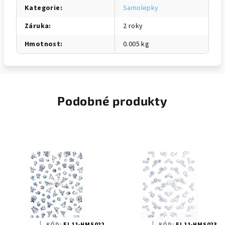
Kategorie
:
Samolepky
Záruka
:
2 roky
Hmotnost
:
0.005 kg
Podobné produkty
KÓD:
EI 11-HMS022
KÓD:
EI 11-HMS023