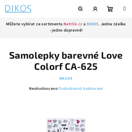
Přejít
na
obsah
Nákupní
Hledat
Přihlášení
Můžete vybírat ze sortimentu
Nehtik.cz
a
DIKOS
. Jedna zásilka
- jedno dopravné!
košík
Samolepky barevné Love
Colorf CA-625
NAILEE
Průměrné
Neohodnoceno
Podrobnosti hodnocení
hodnocení
produktu
je
0,0
z
5
hvězdiček.