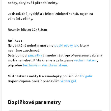
nehty, akrylové i přírodní nehty.
Jednoduché, rychlé a efektní zdobení nehtů, nejen na
vánoční večírky.
Rozměr blistru 12x7,5cm.
Aplikace:
Na očištěný nehet naneseme
podkladový lak
, který
necháme zaschnout.
Dále pomocí
pinzetky
či jiného nástroje přeneseme vybraný
motiv na nehet. Přitiskneme a zafixujeme
vrchním lakem
,
případně
bezbarvým klasickým lakem
.
Místo laku na nehty lze samolepky použít i do
UV gelu
.
Doporučujeme použít především
vrchní gel
.
Doplňkové parametry