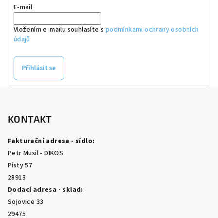
E-mail
Vložením e-mailu souhlasíte s
podmínkami ochrany osobních
údajů
Přihlásit se
Z
á
p
KONTAKT
a
Fakturační adresa - sídlo:
t
Petr Musil - DIKOS
í
Písty 57
28913
Dodací adresa - sklad:
Sojovice 33
29475