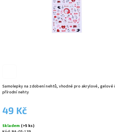
Samolepky na zdobení nehtů, vhodné pro akrylové, gelové i
přírodní nehty
49 Kč
Měrná
Skladem
(>5 ks)
cena:
Kód:
NA-05-139