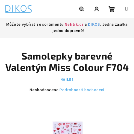
Přejít
na
obsah
Nákupní
Hledat
Přihlášení
Můžete vybírat ze sortimentu
Nehtik.cz
a
DIKOS
. Jedna zásilka
- jedno dopravné!
košík
Samolepky barevné
Valentýn Miss Colour F704
NAILEE
Průměrné
Neohodnoceno
Podrobnosti hodnocení
hodnocení
produktu
je
0,0
z
5
hvězdiček.