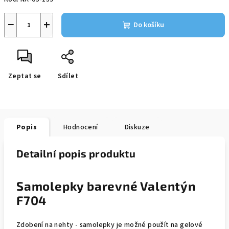
−
+
Do košíku
Zeptat se
Sdílet
Popis
Hodnocení
Diskuze
Detailní popis produktu
Samolepky barevné Valentýn
F704
Zdobení na nehty - samolepky je možné použít na gelové