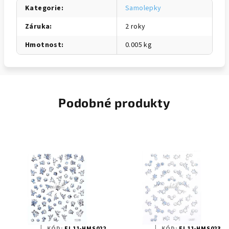
Kategorie
:
Samolepky
Záruka
:
2 roky
Hmotnost
:
0.005 kg
Podobné produkty
KÓD:
EI 11-HMS022
KÓD:
EI 11-HMS023