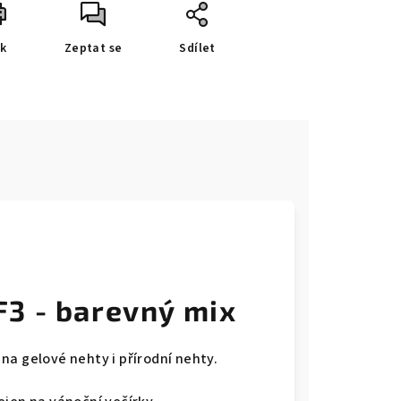
sk
Zeptat se
Sdílet
e
3 - barevný mix
na gelové nehty i přírodní nehty.