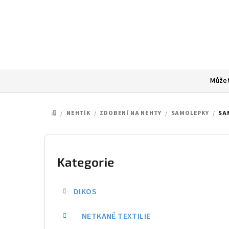
Přejít
na
obsah
Můžet
/
NEHTÍK
/
ZDOBENÍ NA NEHTY
/
SAMOLEPKY
/
SA
DOMŮ
P
o
Kategorie
Přeskočit
kategorie
s
DIKOS
t
NETKANÉ TEXTILIE
r