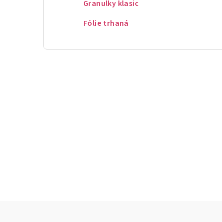
Granulky klasic
Fólie trhaná
Z