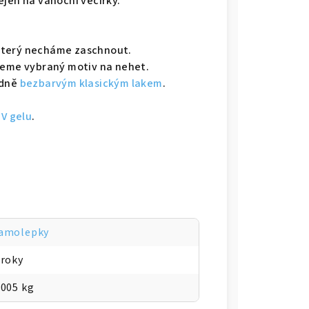
ejen na vánoční večírky.
 který necháme zaschnout.
seme vybraný motiv na nehet.
adně
bezbarvým klasickým lakem
.
V gelu
.
amolepky
 roky
.005 kg