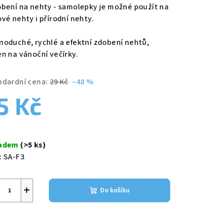
duktu
bení na nehty - samolepky je možné použít na
ové nehty i přírodní nehty.
noduché, rychlé a efektní zdobení nehtů,
en na vánoční večírky.
zdiček.
ndardní cena:
29 Kč
–48 %
5 Kč
ná
a:
ladem
(>5 ks)
:
SA-F3
+
Do košíku