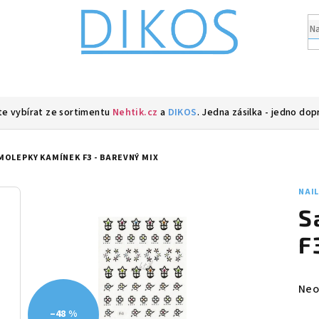
e vybírat ze sortimentu
Nehtik.cz
a
DIKOS
. Jedna zásilka - jedno dop
MOLEPKY KAMÍNEK F3 - BAREVNÝ MIX
NAI
S
F
Prů
Neo
hod
–48 %