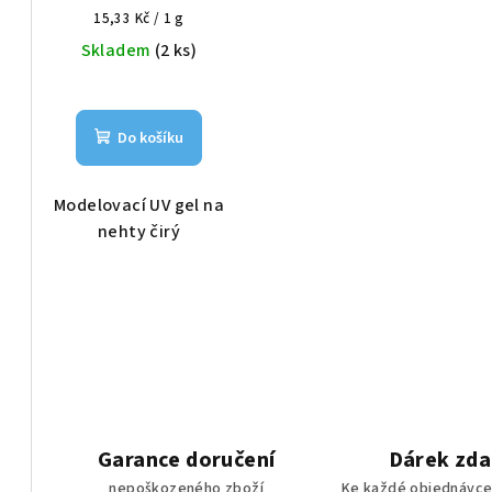
Měrná
15,33 Kč / 1 g
cena:
Skladem
(2 ks)
Do košíku
Modelovací UV gel na
nehty čirý
Garance doručení
Dárek zd
nepoškozeného zboží
Ke každé objednávce