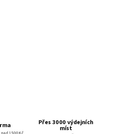
Přes 3000 výdejních
arma
míst
 nad 1500 Kč