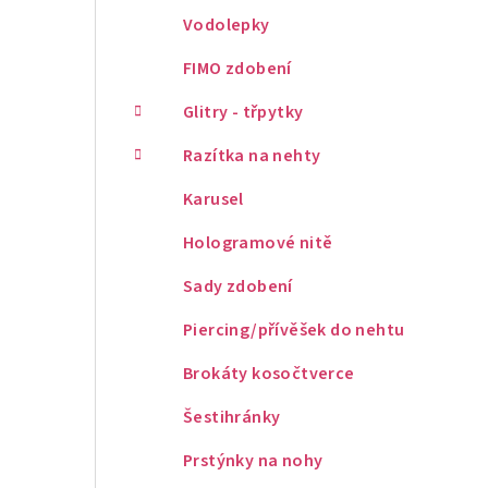
Vodolepky
FIMO zdobení
Glitry - třpytky
Razítka na nehty
Karusel
Hologramové nitě
Sady zdobení
Piercing/přívěšek do nehtu
Brokáty kosočtverce
Šestihránky
Prstýnky na nohy