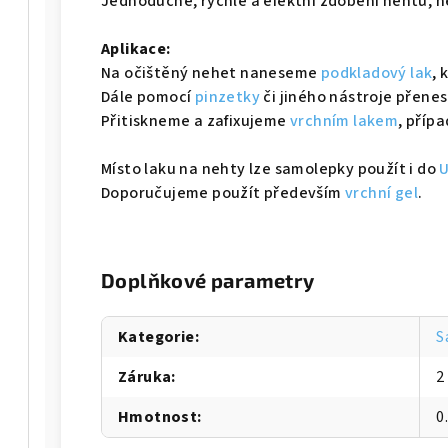
Jednoduché, rychlé a efektní zdobení nehtů, n
Aplikace:
Na očištěný nehet naneseme
podkladový lak
,
Dále pomocí
pinzetky
či jiného nástroje přene
Přitiskneme a zafixujeme
vrchním lakem
, příp
Místo laku na nehty lze samolepky použít i do
U
Doporučujeme použít především
vrchní gel
.
Doplňkové parametry
Kategorie
:
S
Záruka
:
2
Hmotnost
:
0