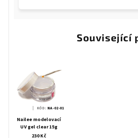
Související
KÓD:
NA-02-01
Nailee modelovací
UV gel clear 15g
230 Kč