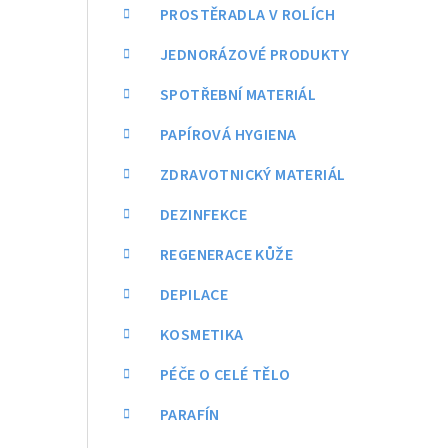
a
PROSTĚRADLA V ROLÍCH
n
JEDNORÁZOVÉ PRODUKTY
n
SPOTŘEBNÍ MATERIÁL
í
PAPÍROVÁ HYGIENA
p
ZDRAVOTNICKÝ MATERIÁL
a
DEZINFEKCE
n
REGENERACE KŮŽE
e
DEPILACE
l
KOSMETIKA
PÉČE O CELÉ TĚLO
PARAFÍN