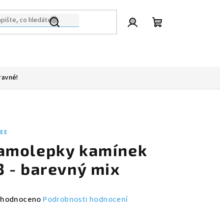
Přihlášení
Nákupní
košík
ravné!
LEE
amolepky kamínek
3 - barevný mix
měrné
hodnoceno
Podrobnosti hodnocení
nocení