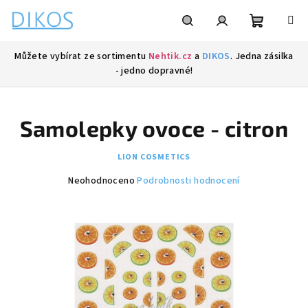
Přejít
na
obsah
Nákupní
Hledat
Přihlášení
Můžete vybírat ze sortimentu
Nehtik.cz
a
DIKOS
. Jedna zásilka
- jedno dopravné!
košík
Samolepky ovoce - citron
LION COSMETICS
Průměrné
Neohodnoceno
Podrobnosti hodnocení
hodnocení
produktu
je
0,0
z
5
hvězdiček.