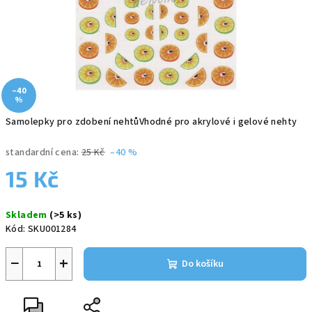
–40
%
Samolepky pro zdobení nehtůVhodné pro akrylové i gelové nehty
standardní cena:
25 Kč
–40 %
15 Kč
Měrná
Skladem
(>5 ks)
cena:
Kód:
SKU001284
−
+
Do košíku