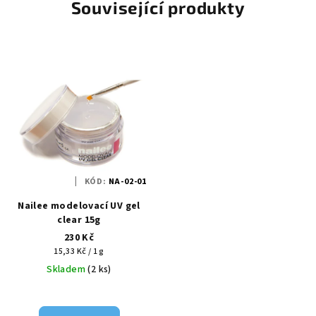
Související produkty
KÓD:
NA-02-01
Nailee modelovací UV gel
clear 15g
230 Kč
Měrná
15,33 Kč / 1 g
cena:
Skladem
(2 ks)