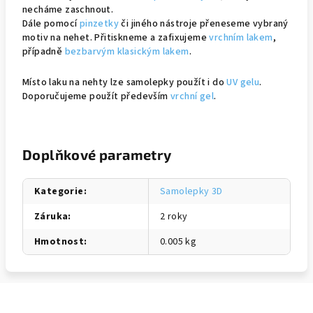
necháme zaschnout.
Dále pomocí
pinzetky
či jiného nástroje přeneseme vybraný
motiv na nehet. Přitiskneme a zafixujeme
vrchním lakem
,
případně
bezbarvým klasickým lakem
.
Místo laku na nehty lze samolepky použít i do
UV gelu
.
Doporučujeme použít především
vrchní gel
.
Doplňkové parametry
Kategorie
:
Samolepky 3D
Záruka
:
2 roky
Hmotnost
:
0.005 kg