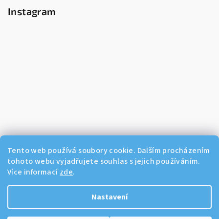
Instagram
Tento web používá soubory cookie. Dalším procházením
tohoto webu vyjadřujete souhlas s jejich používáním.
Více informací
zde
.
Sledovat na Instagramu
Nastavení
Copyright 2026
Dikos Kosmetika
. Všechna práva vyhrazena.