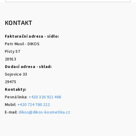
Z
á
p
KONTAKT
a
Fakturační adresa - sídlo:
t
Petr Musil - DIKOS
í
Písty 57
28913
Dodací adresa - sklad:
Sojovice 33
29475
Kontakty:
Pevná linka:
+420 326 921 466
Mobil:
+420 724 760 222
E-mail:
dikos@dikos-kosmetika.cz