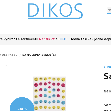
e vybírat ze sortimentu
Nehtik.cz
a
DIKOS
. Jedna zásilka - jedno dop
MOLEPKY 3D
/
SAMOLEPKY SMAJLÍCI
LIO
S
Prů
Neo
hod
pro
Sam
je
–40 %