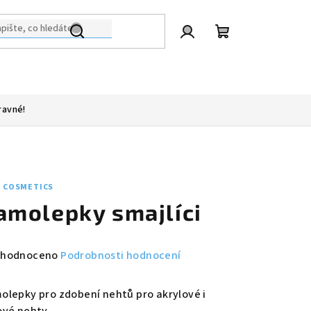
Přihlášení
Nákupní
košík
ravné!
N COSMETICS
amolepky smajlíci
měrné
hodnoceno
Podrobnosti hodnocení
nocení
duktu
olepky pro zdobení nehtů pro akrylové i