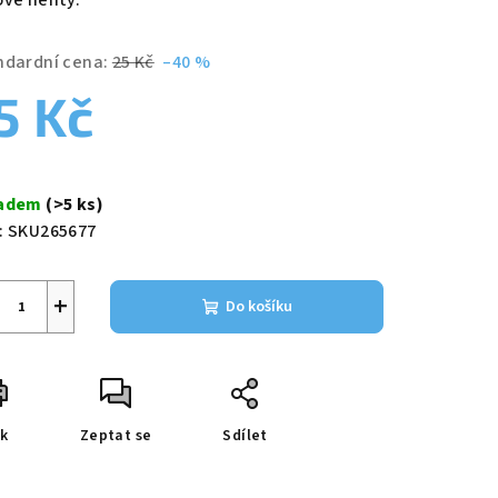
ové nehty.
ndardní cena:
25 Kč
–40 %
5 Kč
zdiček.
ná
a:
ladem
(>5 ks)
:
SKU265677
+
Do košíku
sk
Zeptat se
Sdílet