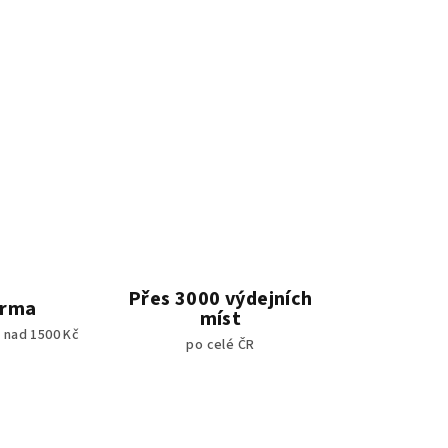
Přes 3000 výdejních
arma
míst
 nad 1500 Kč
po celé ČR