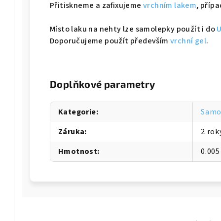
Přitiskneme a zafixujeme
vrchním lakem
, příp
Místo laku na nehty lze samolepky použít i do
U
Doporučujeme použít především
vrchní gel
.
Doplňkové parametry
Kategorie
:
Samo
Záruka
:
2 rok
Hmotnost
:
0.005