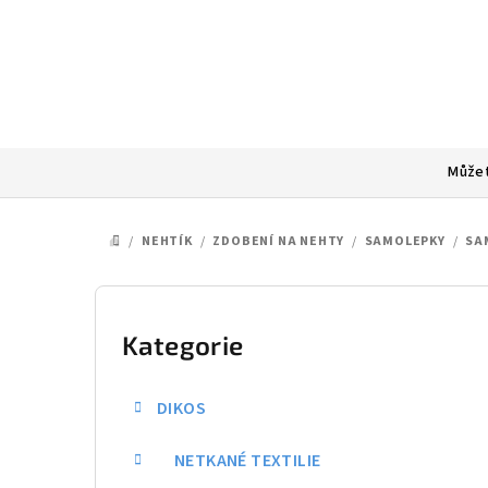
Přejít
na
obsah
Můžet
/
NEHTÍK
/
ZDOBENÍ NA NEHTY
/
SAMOLEPKY
/
SA
DOMŮ
P
o
Kategorie
Přeskočit
kategorie
s
DIKOS
t
NETKANÉ TEXTILIE
r