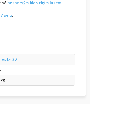
adně
bezbarvým klasickým lakem
.
V gelu
.
lepky 3D
y
 kg