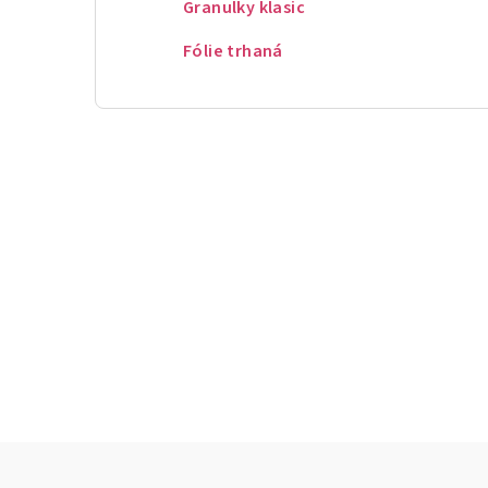
Granulky klasic
Fólie trhaná
Z