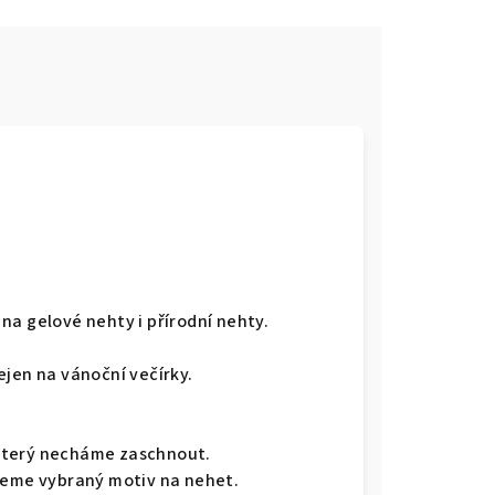
e
na gelové nehty i přírodní nehty.
ejen na vánoční večírky.
 který necháme zaschnout.
seme vybraný motiv na nehet.