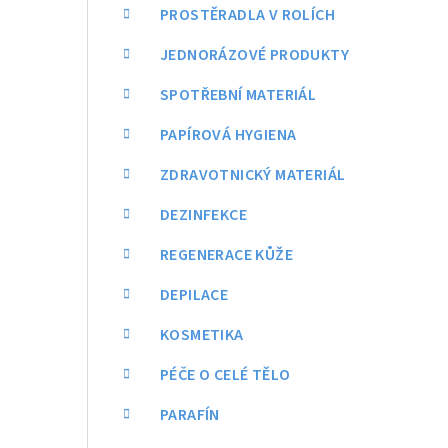
a
PROSTĚRADLA V ROLÍCH
n
JEDNORÁZOVÉ PRODUKTY
n
SPOTŘEBNÍ MATERIÁL
í
PAPÍROVÁ HYGIENA
p
ZDRAVOTNICKÝ MATERIÁL
a
DEZINFEKCE
n
REGENERACE KŮŽE
e
DEPILACE
l
KOSMETIKA
PÉČE O CELÉ TĚLO
PARAFÍN