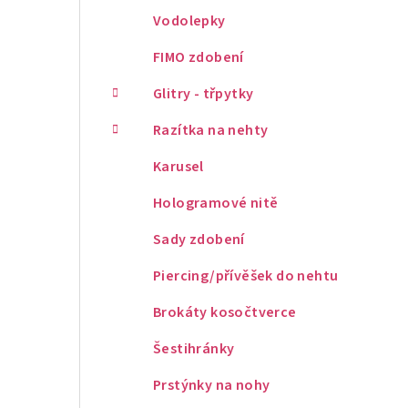
Vodolepky
FIMO zdobení
Glitry - třpytky
Razítka na nehty
Karusel
Hologramové nitě
Sady zdobení
Piercing/přívěšek do nehtu
Brokáty kosočtverce
Šestihránky
Prstýnky na nohy