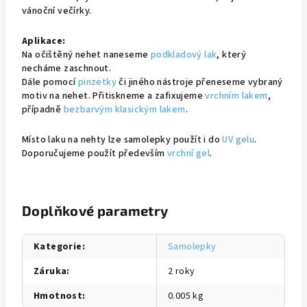
vánoční večírky.
Aplikace:
Na očištěný nehet naneseme
podkladový lak
, který
necháme zaschnout.
Dále pomocí
pinzetky
či jiného nástroje přeneseme vybraný
motiv na nehet. Přitiskneme a zafixujeme
vrchním lakem
,
případně
bezbarvým klasickým lakem
.
Místo laku na nehty lze samolepky použít i do
UV gelu
.
Doporučujeme použít především
vrchní gel
.
Doplňkové parametry
Kategorie
:
Samolepky
Záruka
:
2 roky
Hmotnost
:
0.005 kg