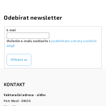
Odebírat newsletter
E-mail
Vložením e-mailu souhlasíte s
podmínkami ochrany osobních
údajů
Přihlásit se
Z
á
p
KONTAKT
a
Fakturační adresa - sídlo:
t
Petr Musil - DIKOS
í