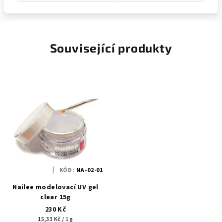
Související produkty
KÓD:
NA-02-01
Nailee modelovací UV gel
clear 15g
230 Kč
Měrná
15,33 Kč / 1 g