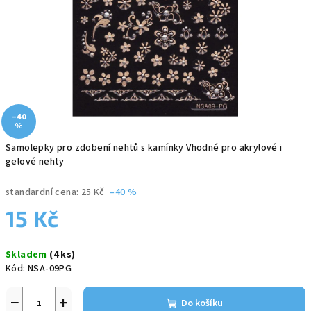
–40
%
Samolepky pro zdobení nehtů s kamínky Vhodné pro akrylové i
gelové nehty
standardní cena:
25 Kč
–40 %
15 Kč
Měrná
Skladem
(4 ks)
cena:
Kód:
NSA-09PG
−
+
Do košíku