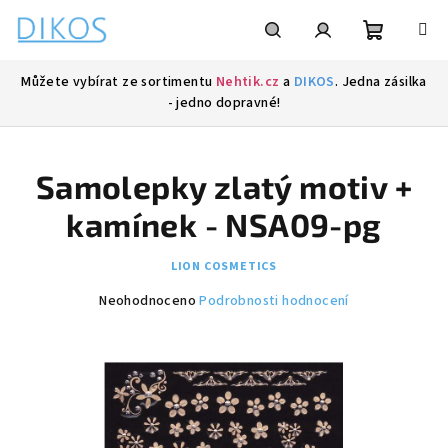
Přejít
na
obsah
Nákupní
Hledat
Přihlášení
Můžete vybírat ze sortimentu
Nehtik.cz
a
DIKOS
. Jedna zásilka
- jedno dopravné!
košík
Samolepky zlatý motiv +
kamínek - NSA09-pg
LION COSMETICS
Průměrné
Neohodnoceno
Podrobnosti hodnocení
hodnocení
produktu
je
0,0
z
5
hvězdiček.