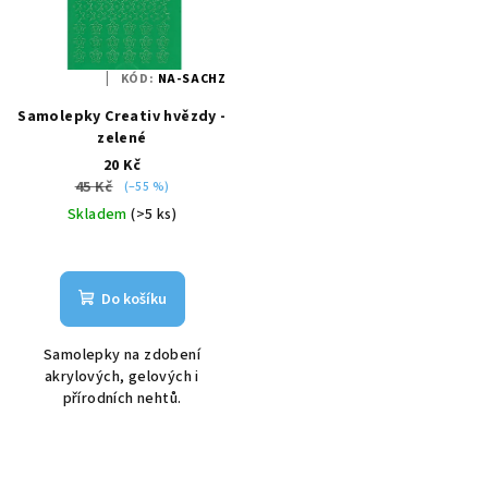
KÓD:
NA-SACHZ
Samolepky Creativ hvězdy -
zelené
20 Kč
45 Kč
(–55 %)
Skladem
(>5 ks)
Do košíku
Samolepky na zdobení
akrylových, gelových i
přírodních nehtů.