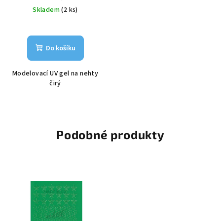
cena:
Skladem
(2 ks)
Do košíku
Modelovací UV gel na nehty
čirý
Podobné produkty